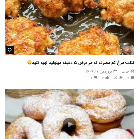
مشاه
کتلت مرغ کم مصرف که در عرض 5 دقیقه میتونید تهیه کنید
حامد
فروردین 12, 1404
0
0
1K
0