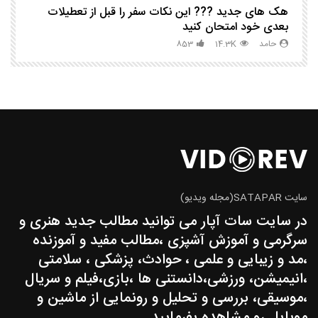
هک های جدید ??️? این نکات سفر را قبل از تعطیلات
چگ
بعدی خود امتحان کنید
حامد
14.3K
853
سایت SATAPAR(مجله ویدیو)
در سایت سات آپار می توانید مطالب جدید هنری و
سرگرمی و آموزش آشپزی ،مطالب مفید و آموزنده
،مد و زیبایی و علمی ، حوادث، پزشکی ، سلامتی
،انیمیشن، ورزشی،دانستنی ها ،بازی،فیلم و سریال
،موسیقی، بررسی و تحلیل و رونمایی از ماشین و
موبایل رو مشاهده بفرمایید.