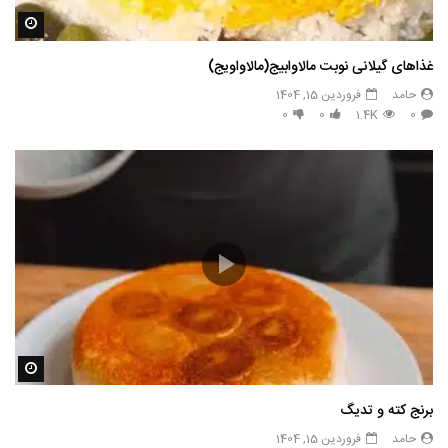
مشاه
غذاهای گیلانی نوبت مالاوابیج(مالاواویج)
حامد
فروردین 15, 1404
0
0
1.4K
0
مشاه
برنج کته و تدیگ
حامد
فروردین 15, 1404