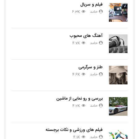
فیلم و سریال
حامد
6.3K
آهنگ های محبوب
حامد
4.7K
طنز و سرگرمی
حامد
4.6K
بررسی و رو نمایی از ماشین
حامد
4.2K
فیلم های ورزشی و نکات برجسته
حامد
4.1K