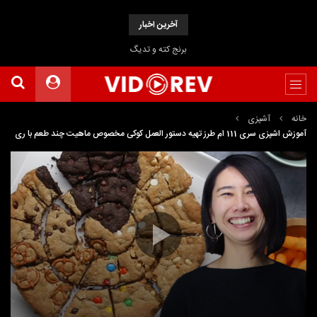
آخرین اخبار
برنج کته و تدیگ
خانه
آشپزی
آموزش اشپزی سری 111 ام طرز تهیه دستور العمل کوکی مخصوص ماهیت چند طعم با ری
نمایشگر
Media error: Format(s) not supported or source(s) not found
ویدیو
دریافت پرونده: https://www.uploadbag.com/ofiles/631fce131400730d4331328b2fd73870/How-
To-Make-A-Multi-Flavor-Skillet-Cookie-Recipe-With-Rie-%E2%80%A2-Tasty.mp4