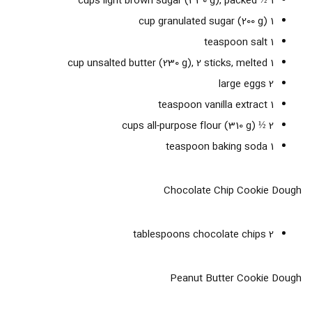
1 ½ cups light brown sugar (330 g), packed
1 cup granulated sugar (200 g)
1 teaspoon salt
1 cup unsalted butter (230 g), 2 sticks, melted
2 large eggs
1 teaspoon vanilla extract
2 ½ cups all-purpose flour (310 g)
1 teaspoon baking soda
Chocolate Chip Cookie Dough
2 tablespoons chocolate chips
Peanut Butter Cookie Dough