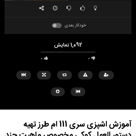
خودکار بعدی
1,092 نمایش
0
0
#مالاوابیج #غذا #غذای_سنتی #غذای_شمالی #غذای_محلی
#مرغ
آموزش اشپزی سری 111 ام طرز تهیه
دستور العمل کوکی مخصوص ماهیت چند