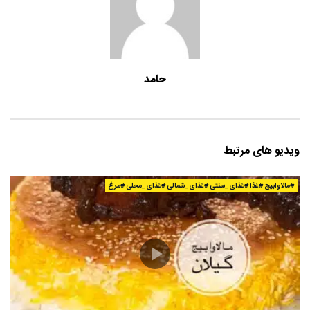
حامد
ویدیو های مرتبط
#مالاوابیج #غذا #غذای_سنتی #غذای_شمالی #غذای_محلی #مرغ