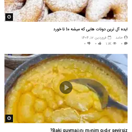
مشاه
ایده آل ترین دونات هایی که میشه 10 تا خورد
حامد
فروردین 12, 1404
0
0
1.1K
0
مشاه
Baki quymağını mənim qədər sevirsiz?