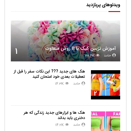
ویدئوهای پربازدید
آموزش تزیین کیک با 11 روش متفاوت
1
حامد
27.6K
هک های جدید ??️? این نکات سفر را قبل از
تعطیلات بعدی خود امتحان کنید
حامد
14.3K
2
هک ها و ابزارهای جدید زندگی که هر
دختری باید بداند
حامد
14.2K