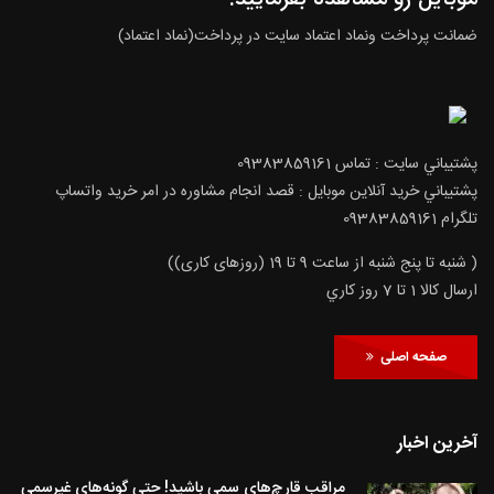
ضمانت پرداخت ونماد اعتماد سایت در پرداخت(نماد اعتماد)
پشتيباني سايت : تماس 09383859161
پشتيباني خريد آنلاين موبايل : قصد انجام مشاوره در امر خرید واتساپ
تلگرام 09383859161
( شنبه تا پنج شنبه از ساعت 9 تا 19 (روزهای کاری))
ارسال كالا 1 تا 7 روز كاري
صفحه اصلی
آخرین اخبار
مراقب قارچ‌های سمی باشید! حتی گونه‌های غیرسمی