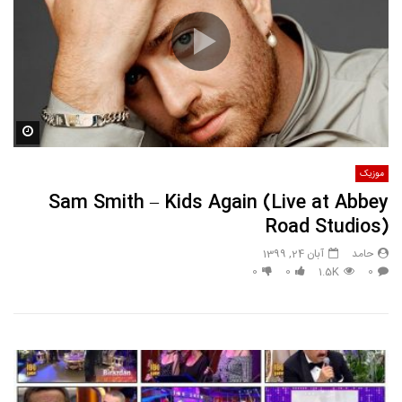
مشاه
موزیک
Sam Smith – Kids Again (Live at Abbey
Road Studios)
حامد
آبان 24, 1399
0
0
1.5K
0