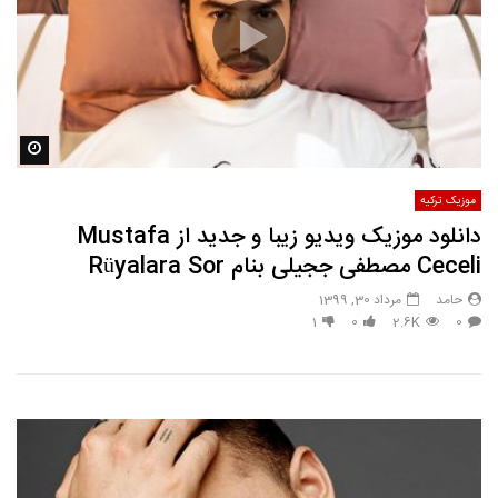
مشاه
موزیک ترکیه
دانلود موزیک ویدیو زیبا و جدید از Mustafa
Ceceli مصطفی ججیلی بنام Rüyalara Sor
حامد
مرداد 30, 1399
1
0
2.6K
0