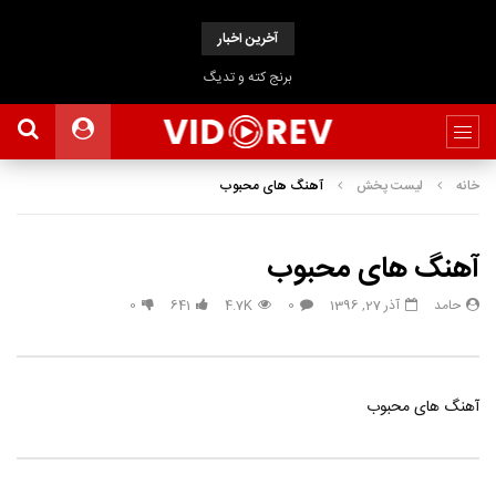
آخرین اخبار
برنج کته و تدیگ
خانه
لیست پخش
آهنگ های محبوب
آهنگ های محبوب
حامد
آذر 27, 1396
0
4.7K
641
0
آهنگ های محبوب