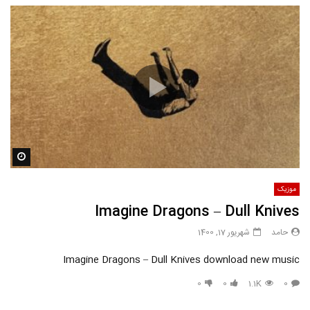
مشاه
موزیک
Imagine Dragons – Dull Knives
حامد
شهریور 17, 1400
Imagine Dragons – Dull Knives download new music
0
0
1.1K
0