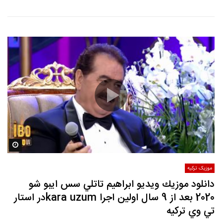
مشاه
موزیک ترکیه
دانلود موزيك ويديو ابراهيم تاتلي سس ايبو شو
2020 بعد از 9 سال اولين اجرا kara uzumدر استار
تي وي تركيه