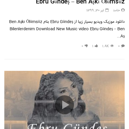
Ebru Gündeş – Ben Aşkı Ölümsüz
حامد
تیر 30, 1399
دانلود موزیک ویدیو بسیار زیبا از Ebru Gündeş بنام Ben Aşkı Ölümsüz
Bilenlerdenim Download New Music video Ebru Gündeş – Ben
Aş...
0
1
1.8K
0