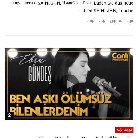
новую песню SAINt JHN, Иманбек – Розы Laden Sie das neue
Lied SAINt JHN, Imanbe...
0
0
1.4K
0
مشاه
موزیک ترکیه