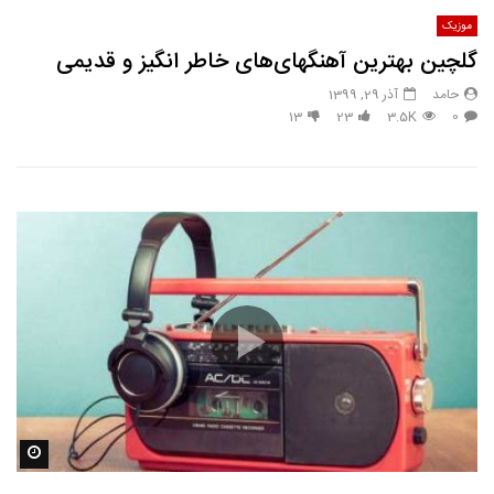
موزیک
گلچين بهترین آهنگهای‌های خاطر انگیز و قدیمی‌
حامد
آذر 29, 1399
13
23
3.5K
0
مشاه