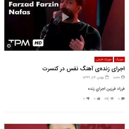
مشاه
موزیک
موزیک فارسی
اجرای زنده‌ی آهنگ نفس در کنسرت
حامد
بهمن 26, 1399
فرزاد فرزين اجراي زنده
0
0
2K
0