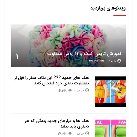
ویدئوهای پربازدید
آموزش تزیین کیک با 11 روش متفاوت
1
حامد
27.6K
هک های جدید ??️? این نکات سفر را قبل از
تعطیلات بعدی خود امتحان کنید
حامد
14.3K
2
هک ها و ابزارهای جدید زندگی که هر
دختری باید بداند
حامد
14.2K