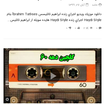
حامد
آبان 27, 1399
دانلود موزيك ويديو اجراي زنده ابراهيم تاتليسس İbrahim Tatlıses بنام
Haydi Söyle اجراي زنده Haydi Söyle هايده سويله از ابراهيم تاتليس...
0
0
2.1K
0
مشاه