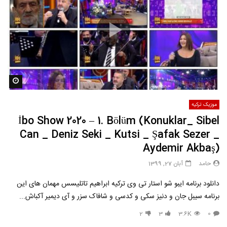
مشاه
موزیک ترکیه
İbo Show 2020 – 1. Bölüm (Konuklar_ Sibel
Can _ Deniz Seki _ Kutsi _ Şafak Sezer _
Aydemir Akbaş)
حامد
آبان 27, 1399
دانلود برنامه ایبو شو استار تی وی ترکیه ابراهیم تاتلیسس مهمان های این
برنامه سیبل جان و دنیز سکی و کدسی و شافاک سزر و آی دیمیر آکباش...
2
3
3.6K
0