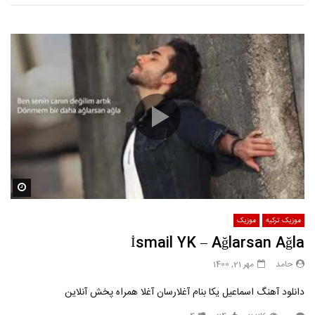
مشاه
موزیک ترکیه
موزیک
İsmail YK – Ağlarsan Ağla
حامد
مهر 21, 1400
دانلود آهنگ اسماعیل یکا بنام آغلارسان آغلا همراه پخش آنلاین