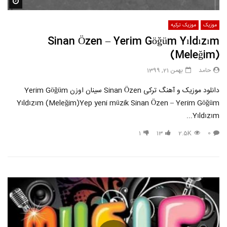
مشاه
موزیک
موزیک ترکیه
Sinan Özen – Yerim Göğüm Yıldızım
(Meleğim)
حامد
بهمن 21, 1399
دانلود موزیک و آهنگ ترکی Sinan Özen سينان اوزن Yerim Göğüm
Yıldızım (Meleğim)Yep yeni müzik Sinan Özen – Yerim Göğüm
Yıldızım...
1
13
2.5K
0