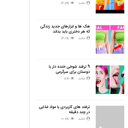
حامد
14.3K
2
هک ها و ابزارهای جدید زندگی
که هر دختری باید بداند
حامد
14.2K
3
9 ترفند شوخی خنده دار با
دوستان برای سرگرمی
حامد
12K
4
ترفند های کاربردی با مواد غذایی
در چند دقیقه
حامد
10.7K