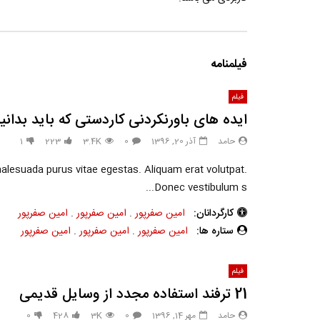
فیلمنامه
فیلم
ایده های باورنکردنی کاردستی که باید بدانی
حامد
آذر 20, 1396
0
3.4K
223
1
malesuada purus vitae egestas. Aliquam erat volutpat.
Donec vestibulum s...
کارگردانان:
امین صفرپور
.
امین صفرپور
.
امین صفرپور
ستاره ها:
امین صفرپور
.
امین صفرپور
.
امین صفرپور
فیلم
21 ترفند استفاده مجدد از وسایل قدیمی
حامد
مهر 14, 1396
0
3K
428
0