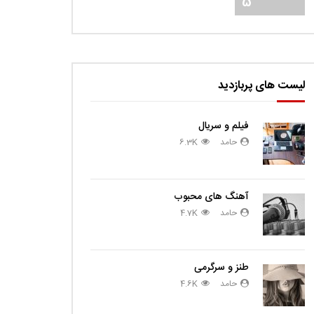
5
لیست های پربازدید
فیلم و سریال
حامد
6.3K
آهنگ های محبوب
حامد
4.7K
طنز و سرگرمی
حامد
4.6K