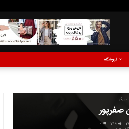
مدلینگ
موزیک
اخبار
پادکست
آشپزی
ترفندها
مشاهده بعدا
فروشگاه
نی دیوید تیلور
Call of Duty: Vanguard اع
اولین تریلر است
مدلینگ
موزیک
اخبار
پادکست
آشپزی
ترفندها
بازیگر
 صفرپور
0
798
2
مشاهده بعدا