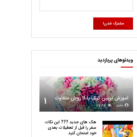
ویدئوهای پربازدید
آموزش تزیین کیک با 11 روش متفاوت
1
حامد
27.6K
هک های جدید ??️? این نکات
سفر را قبل از تعطیلات بعدی
خود امتحان کنید