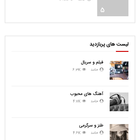
5
لیست های پربازدید
فیلم و سریال
حامد
6.3K
آهنگ های محبوب
حامد
4.7K
طنز و سرگرمی
حامد
4.6K