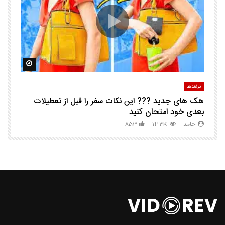
ک
مشاهده بعدا
مشاهده ب
ترفندها
تر
هک های جدید ??️? این نکات سفر را قبل از تعطیلات
چگ
بعدی خود امتحان کنید
حامد
14.3K
853