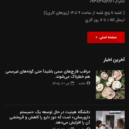
تلگرام 09383859161
( شنبه تا پنج شنبه از ساعت 9 تا 19 (روزهای کاری))
ارسال كالا 1 تا 7 روز كاري
صفحه اصلی
آخرین اخبار
مراقب قارچ‌های سمی باشید! حتی گونه‌های غیرسمی
هم خطرناک می‌شوند.
حامد
تیر 20, 1405
دانشگاه هیتیت در حال توسعه یک «سیستم
دارورسانی» است که دوز دارو را کاهش و اثربخشی
آن را افزایش می‌دهد.