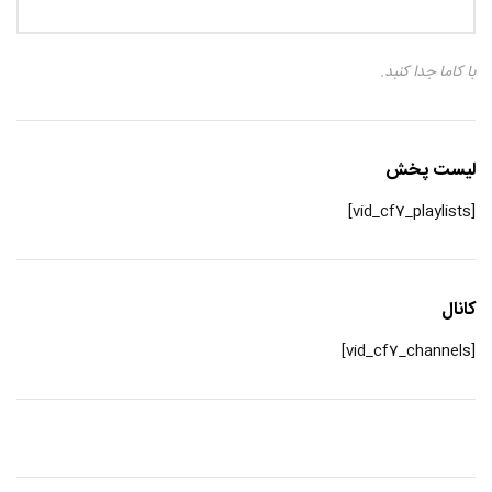
با کاما جدا کنبد.
لیست پخش
[vid_cf7_playlists]
کانال
[vid_cf7_channels]