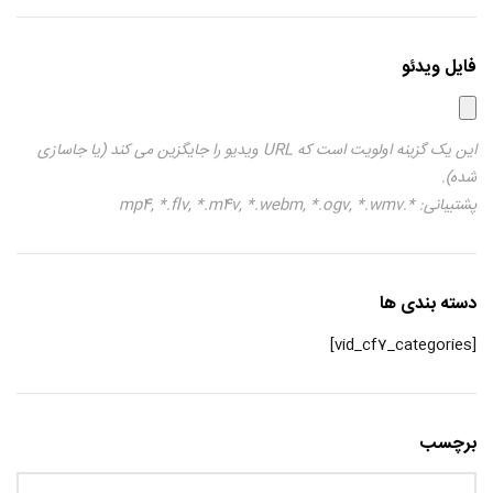
فایل ویدئو
این یک گزینه اولویت است که URL ویدیو را جایگزین می کند (یا جاسازی
شده).
پشتیبانی: *.mp4, *.flv, *.m4v, *.webm, *.ogv, *.wmv
دسته بندی ها
[vid_cf7_categories]
برچسب