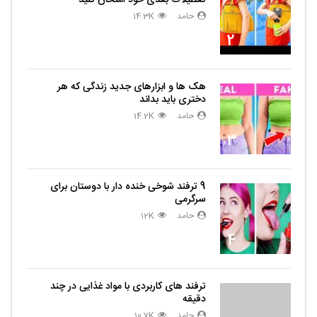
حامد
14.3K
2
هک ها و ابزارهای جدید زندگی که هر
دختری باید بداند
حامد
14.2K
3
9 ترفند شوخی خنده دار با دوستان برای
سرگرمی
حامد
12K
4
ترفند های کاربردی با مواد غذایی در چند
دقیقه
حامد
10.7K