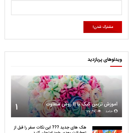
ویدئوهای پربازدید
آموزش تزیین کیک با 11 روش متفاوت
1
حامد
27.6K
هک های جدید ??️? این نکات سفر را قبل از
تعطیلات بعدی خود امتحان کنید