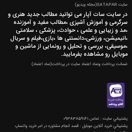
سایت SATAPAR(مجله ویدیو)
در سایت سات آپار می توانید مطالب جدید هنری و
سرگرمی و آموزش آشپزی ،مطالب مفید و آموزنده
،مد و زیبایی و علمی ، حوادث، پزشکی ، سلامتی
،انیمیشن، ورزشی،دانستنی ها ،بازی،فیلم و سریال
،موسیقی، بررسی و تحلیل و رونمایی از ماشین و
موبایل رو مشاهده بفرمایید.
ضمانت پرداخت ونماد اعتماد سایت در پرداخت(نماد اعتماد)
پشتيباني سايت : تماس 09383859161
پشتيباني خريد آنلاين موبايل : قصد انجام مشاوره در امر خرید واتساپ