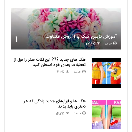
آموزش تزیین کیک با 11 روش متفاوت
1
حامد
27.6K
هک های جدید ??️? این نکات سفر را قبل از
تعطیلات بعدی خود امتحان کنید
حامد
14.3K
2
هک ها و ابزارهای جدید زندگی که هر
دختری باید بداند
حامد
14.2K
3