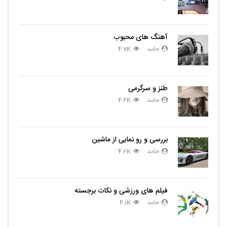
آهنگ های محبوب
حامد
4.7K
طنز و سرگرمی
حامد
4.6K
بررسی و رو نمایی از ماشین
حامد
4.2K
فیلم های ورزشی و نکات برجسته
حامد
4.1K