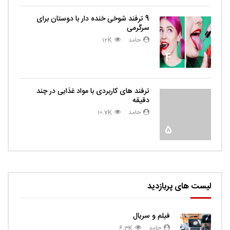
9 ترفند شوخی خنده دار با دوستان برای
سرگرمی
حامد
12K
4
ترفند های کاربردی با مواد غذایی در چند
دقیقه
حامد
10.7K
5
لیست های پربازدید
فیلم و سریال
حامد
6.3K