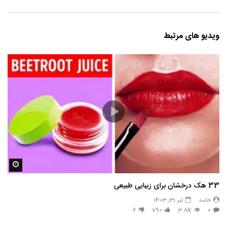
ویدیو های مرتبط
مشاه
33 هک درخشان برای زیبایی طبیعی
حامد
تیر 31, 1403
6
790
3.8K
0