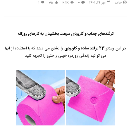
حامد
مهر 19, 1401
0
2.1K
35
1
33 هک درخشان برای زیبایی طبیعی
هک های جدید ??️? این نکات 
تعطیلات بعدی خود امتحان ک
حامد
تیر 31, 1403
حامد
تیر 31, 1403
6
790
3.8K
0
853
14.3K
0
ترفندهای جذاب و کاربردی سرعت بخشیدن به کارهای روزانه
در این
ویدئو
23
ترفند
ساده و
کاربردی
را نشان می دهد که با استفاده از انها
می توانید زندگی روزمره خیلی راحتی را تجربه کنید