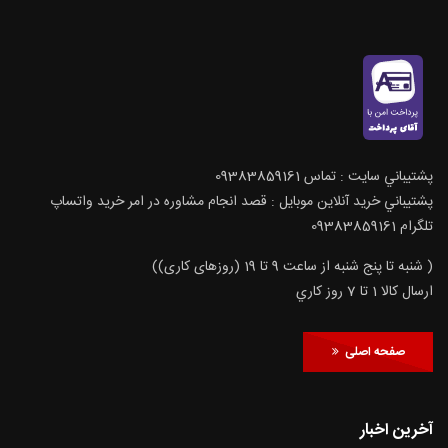
پشتيباني سايت : تماس 09383859161
پشتيباني خريد آنلاين موبايل : قصد انجام مشاوره در امر خرید واتساپ
تلگرام 09383859161
( شنبه تا پنج شنبه از ساعت 9 تا 19 (روزهای کاری))
ارسال كالا 1 تا 7 روز كاري
صفحه اصلی
آخرین اخبار