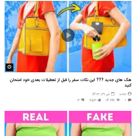
مشاه
هک های جدید ??️? این نکات سفر را قبل از تعطیلات بعدی خود امتحان
کنید
حامد
تیر 31, 1403
3
853
14.3K
0