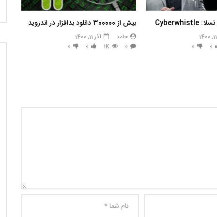
بیش از 300000 دانلود بدافزار در اندروید
حامد
آذر 11, 1400
0
0
1K
0
0
0