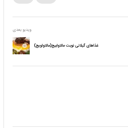
ویدیو بعدی
غذاهای گیلانی نوبت مالاوابیج(مالاواویج)