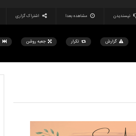
نپسندیدن
مشاهده بعدا
اشتراک گزاری
گزارش
تکرار
جعبه روشن
مشاهده بعدا
ستی در این چهار حرف نهفته
درمورد پدیدهٔ جُت چه می دانید؟ آ
ی انسانها چگونه انجام می گیرد
حامد
آبان 10, 1399
1
1
2.2K
0
آبان 10, 1399
0
1
3