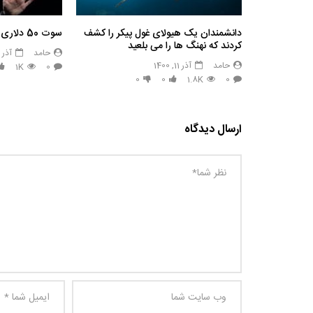
دانشمندان یک هیولای غول پیکر را کشف
سوت 50 دلاری تسلا: Cyberwhistle
کردند که نهنگ ها را می بلعید
حامد
آذر 11, 1400
حامد
آذر 11, 1400
1K
0
0
0
1.8K
0
ارسال دیدگاه