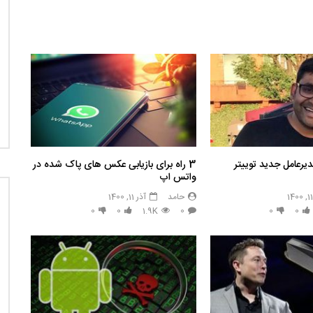
دیرعامل جدید توییتر
3 راه برای بازیابی عکس های پاک شده در
واتس اپ
حامد
آذر 11, 1400
0
0
1.9K
0
0
0