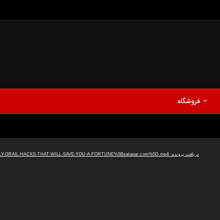
مدلینگ
موزیک
اخبار
پادکست
آشپزی
ترفندها
مشاهده بعدا
فروشگاه
نی دیوید تیلور
Call of Duty: Vanguard اع
اولین تریلر است
مدلینگ
موزیک
اخبار
پادکست
آشپزی
ترفندها
دریافت پرونده: https://www.uploadbag.com/ofiles/dfc1e09097ece892f8e0cdf96ce6d9d1/42-HOLY-GRAIL-HACKS-THAT-WILL-SAVE-YOU-A-FORTUNE%5Bsatapar.com%5D.mp4
مشاهده بعدا