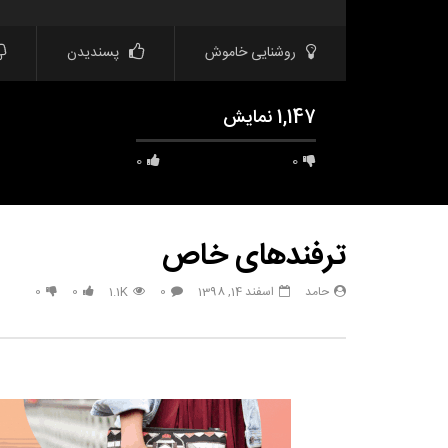
روشنایی خاموش
پسندیدن
1,147 نمایش
0
0
ترفندهای خاص
حامد
اسفند 14, 1398
0
1.1K
0
0
مشاهده بعدا
Call of Duty: Vanguard اعلام کرد: این
راز آفرینش ه
اولین تریلر است
است ، کدنویس
؟؟
حامد
شهریور 1, 1400
حامد
0
1
4.9K
0
.8K
0