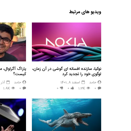
ویدیو های مرتبط
نوکیا، سازنده افسانه ای گوشی در آن زمان،
پاراگ آگراوال، م
لوگوی خود را تجدید کرد
کیست؟
حامد
اسفند 8, 1401
حامد
آذر 11, 1400
1.8K
0
0
0
1.3K
0