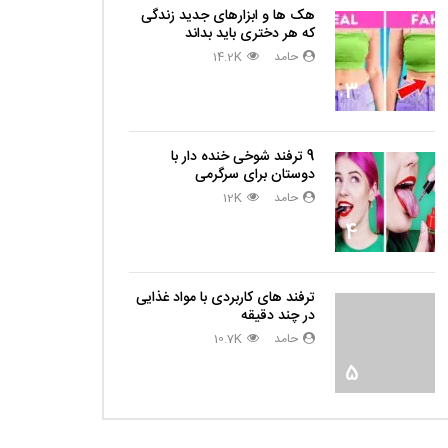
هک ها و ابزارهای جدید زندگی
که هر دختری باید بداند
حامد
14.2K
3
9 ترفند شوخی خنده دار با
دوستان برای سرگرمی
حامد
12K
4
ترفند های کاربردی با مواد غذایی
در چند دقیقه
حامد
10.7K
5