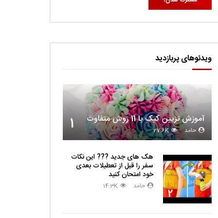
ویدئوهای پربازدید
آموزش تزیین کیک با 11 روش متفاوت
1
حامد
27.6K
هک های جدید ??️? این نکات
سفر را قبل از تعطیلات بعدی
خود امتحان کنید
حامد
14.3K
2