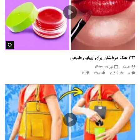
مشاه
33 هک درخشان برای زیبایی طبیعی
حامد
تیر 31, 1403
6
790
3.8K
0