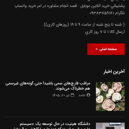
پشتيباني خريد آنلاين موبايل : قصد انجام مشاوره در امر خرید واتساپ
تلگرام 09383859161
( شنبه تا پنج شنبه از ساعت 9 تا 19 (روزهای کاری))
ارسال كالا 1 تا 7 روز كاري
صفحه اصلی
آخرین اخبار
مراقب قارچ‌های سمی باشید! حتی گونه‌های غیرسمی
هم خطرناک می‌شوند.
حامد
تیر 20, 1405
دانشگاه هیتیت در حال توسعه یک «سیستم