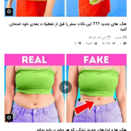
مشاه
هک های جدید ??️? این نکات سفر را قبل از تعطیلات بعدی خود امتحان
کنید
حامد
تیر 31, 1403
3
853
14.3K
0
مشاه
هک ها و ابزارهای جدید زندگی که هر دختری باید بداند