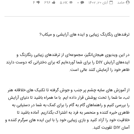
حامد
آبان 20, 1402
0
5.2K
696
4
33 هک درخشان برای زیبایی طبیعی
هک های جدید ??️? این نکات 
تعطیلات بعدی خود امتحان ک
حامد
تیر 31, 1403
حامد
تیر 31, 1403
6
790
3.8K
0
853
14.3K
0
ترفندهای رنگارنگ زیبایی و ایده های آرایشی و میکاب?
در این ویدیوی هیجان‌انگیز، مجموعه‌ای از ترفندهای زیبایی رنگارنگ و
ایده‌های آرایش DIY را برای شما آورده‌ایم که برای دخترانی که دوست دارند
ظاهر خود را آزمایش کنند عالی است.
از آموزش های سایه چشم پر جنب و جوش گرفته تا تکنیک های خلاقانه هنر
لب، ما شما را تحت پوشش قرار داده ایم. با ما همراه باشید تا دنیای آرایش
را بررسی کنیم و راهنماهای گام به گام را برای کمک به شما در دستیابی به
ظاهری خیره کننده و منحصر به فرد به اشتراک بگذاریم. آماده باشید تا
خلاقیت خود را آزاد کنید و بازی زیبایی خود را با این ایده های سرگرم کننده و
آسان DIY تقویت کنید.