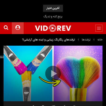
آخرین اخبار
برنج کته و تدیگ
خانه
ترفندها
ترفندهای رنگارنگ زیبایی و ایده های آرایشی?
نمایشگر
Media error: Format(s) not supported or source(s) not found
ویدیو
دریافت پرونده:
ember2023/Colorful%20Beauty%20Hacks%20And%20DIY%20Makeup%20Ideas%20For%20Girls%20.webm