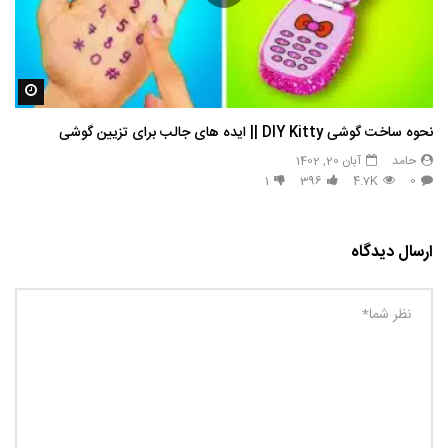
مشاه
نحوه ساخت گوشی DIY Kitty || ایده های جالب برای تزیین گوشی
حامد
آبان 20, 1402
1
396
4.7K
0
ارسال دیدگاه