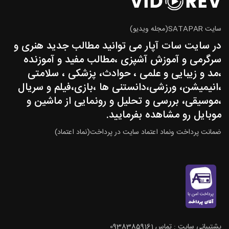
سایت SATAPAR(مجله ویدیو)
در سایت سات آپار می توانید مطالب جدید هنری و
سرگرمی و آموزش آشپزی ،مطالب مفید و آموزنده
،مد و زیبایی و علمی ، حوادث، پزشکی ، سلامتی
،انیمیشن، ورزشی،دانستنی ها ،بازی،فیلم و سریال
،موسیقی، بررسی و تحلیل و رونمایی از ماشین و
موبایل رو مشاهده بفرمایید.
ضمانت پرداخت ونماد اعتماد سایت در پرداخت(نماد اعتماد)
پشتيباني سايت : تماس 09383859161