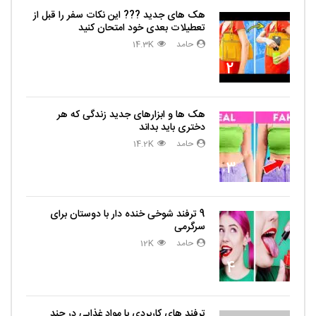
هک های جدید ??️? این نکات سفر را قبل از
تعطیلات بعدی خود امتحان کنید
حامد
14.3K
2
هک ها و ابزارهای جدید زندگی که هر
دختری باید بداند
حامد
14.2K
3
9 ترفند شوخی خنده دار با دوستان برای
سرگرمی
حامد
12K
4
ترفند های کاربردی با مواد غذایی در چند