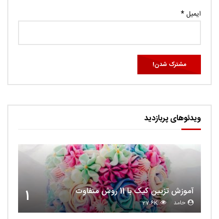
ایمیل
*
ویدئوهای پربازدید
آموزش تزیین کیک با 11 روش متفاوت
1
حامد
27.6K