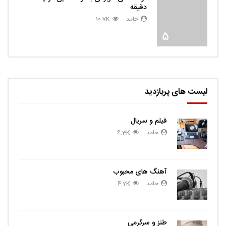
دقیقه
حامد
10.7K
5
لیست های پربازدید
فیلم و سریال
حامد
6.3K
آهنگ های محبوب
حامد
4.7K
طنز و سرگرمی