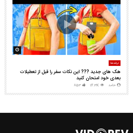
ا
ک
مشاهده بعدا
مشاهده ب
ترفندها
تر
هک های جدید ??️? این نکات سفر را قبل از تعطیلات
چگ
بعدی خود امتحان کنید
حامد
14.3K
853