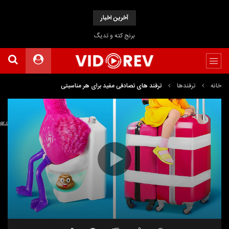
آخرین اخبار
برنج کته و تدیگ
خانه
ترفندها
ترفند های تصادفی مفید برای هر مناسبتی
نمایشگر
Media error: Format(s) not supported or source(s) not found
ویدیو
دریافت پرونده:
satapar.com/SatApar/October2022/USEFUL%20RANDOM%20HACKS%20FOR%20ANY%20OCCASION-
satapar.webm