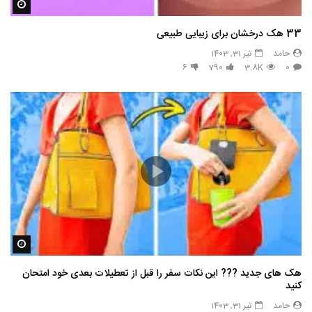
مشاه
33 هک درخشان برای زیبایی طبیعی
حامد
تیر 31, 1403
6
790
3.8K
0
مشاه
هک های جدید ??️? این نکات سفر را قبل از تعطیلات بعدی خود امتحان
کنید
حامد
تیر 31, 1403