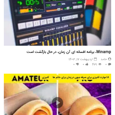
Winamp، برنامه افسانه ای آن زمان، در حال بازگشت است
حامد
اردیبهشت 17, 1403
0
0
431
0
18 مهارت آشپزی برای صرفه جویی در زمان برای خانم ها
آشپزی