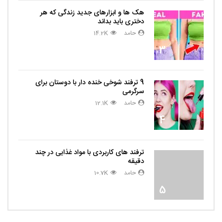
هک ها و ابزارهای جدید زندگی که هر
دختری باید بداند
حامد
14.2K
3
9 ترفند شوخی خنده دار با دوستان برای
سرگرمی
حامد
12.1K
4
ترفند های کاربردی با مواد غذایی در چند
دقیقه
حامد
10.7K
5