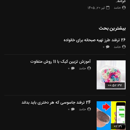
کردند.
حامد
تیر 20, 1405
بیشترین بحث
26 ترفند طرز تهیه صبحانه برای خانواده
حامد
0
آموزش تزیین کیک با 11 روش متفاوت
حامد
0
00:52:37
24 ترفند جاسوسی که هر دختری باید بداند
حامد
0
02:31