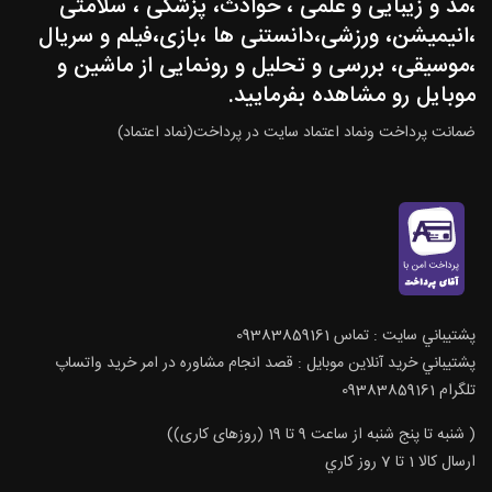
،مد و زیبایی و علمی ، حوادث، پزشکی ، سلامتی
،انیمیشن، ورزشی،دانستنی ها ،بازی،فیلم و سریال
،موسیقی، بررسی و تحلیل و رونمایی از ماشین و
موبایل رو مشاهده بفرمایید.
ضمانت پرداخت ونماد اعتماد سایت در پرداخت(نماد اعتماد)
پشتيباني سايت : تماس 09383859161
پشتيباني خريد آنلاين موبايل : قصد انجام مشاوره در امر خرید واتساپ
تلگرام 09383859161
( شنبه تا پنج شنبه از ساعت 9 تا 19 (روزهای کاری))
ارسال كالا 1 تا 7 روز كاري