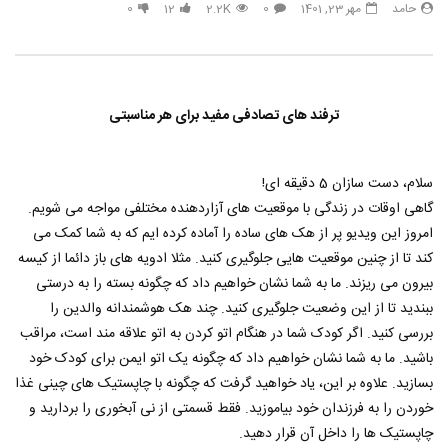
حامد
مهر 23, 1401
0
2.2K
12
0
33 هک درخشان برای زیبایی طبیعی
هک های جدید ??️? این نکات 
تعطیلات بعدی خود امتحان ک
حامد
تیر 31, 1403
حامد
تیر 31, 1403
6
790
3.8K
0
853
14.3K
0
ترفند های تصادفی مفید برای هر مناسبتی
سلام، دست سازان 5 دقیقه ای!
گاهی اوقات در زندگی با موقعیت های آزاردهنده مختلفی مواجه می شویم.
امروز این ویدیو پر از هک های ساده را آماده کرده ایم که به شما کمک می
کند تا از چنین موقعیت هایی جلوگیری کنید. مثلا ادویه های باز دائما از کیسه
بیرون می ریزند. ما به شما نشان خواهیم داد که چگونه بسته را به درستی
ببندید تا از این وضعیت جلوگیری کنید. چند هک هوشمندانه والدین را
بررسی کنید. اگر کودک شما در هنگام اتو کردن به اتو علاقه مند است، مراقب
باشید. ما به شما نشان خواهیم داد که چگونه یک اتو ایمن برای کودک خود
بسازید. علاوه بر این، یاد خواهید گرفت که چگونه با چاپستیک های چینی غذا
خوردن را به فرزندان خود بیاموزید. فقط قسمتی از نی آبخوری را بردارید و
چاپستیک ها را داخل آن قرار دهید.