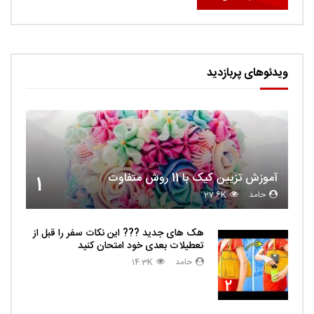
ویدئوهای پربازدید
آموزش تزیین کیک با 11 روش متفاوت
1
حامد
27.6K
هک های جدید ??️? این نکات سفر را قبل از
تعطیلات بعدی خود امتحان کنید
حامد
14.3K
2