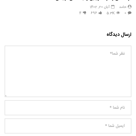
حامد
آبان 20, 1402
4
696
5.3K
0
ارسال دیدگاه