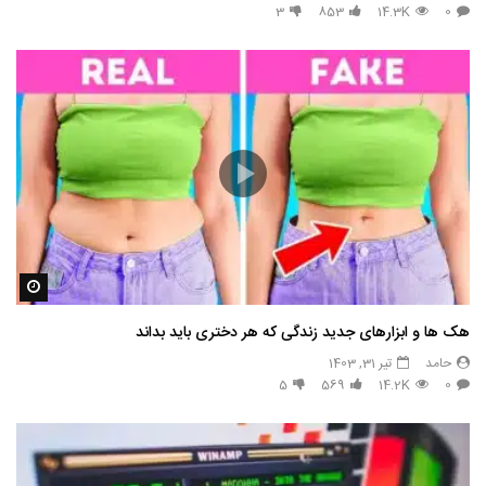
3
853
14.3K
0
مشاه
هک ها و ابزارهای جدید زندگی که هر دختری باید بداند
حامد
تیر 31, 1403
5
569
14.2K
0