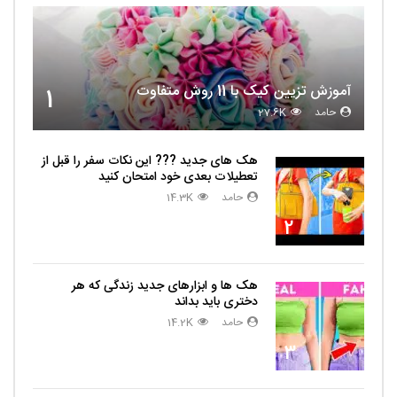
آموزش تزیین کیک با 11 روش متفاوت
1
حامد
27.6K
هک های جدید ??️? این نکات سفر را قبل از
تعطیلات بعدی خود امتحان کنید
حامد
14.3K
2
هک ها و ابزارهای جدید زندگی که هر
دختری باید بداند
حامد
14.2K
3