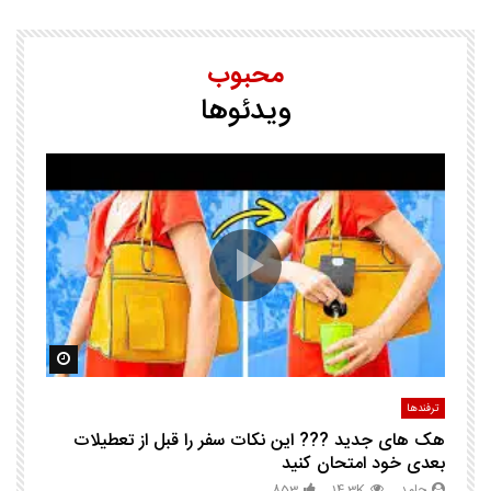
محبوب
ویدئوها
25 ترفند هوشم
ا
ک
مشاهده بعدا
مشاهده ب
ترفندها
تر
هک های جدید ??️? این نکات سفر را قبل از تعطیلات
چگ
بعدی خود امتحان کنید
حامد
14.3K
853