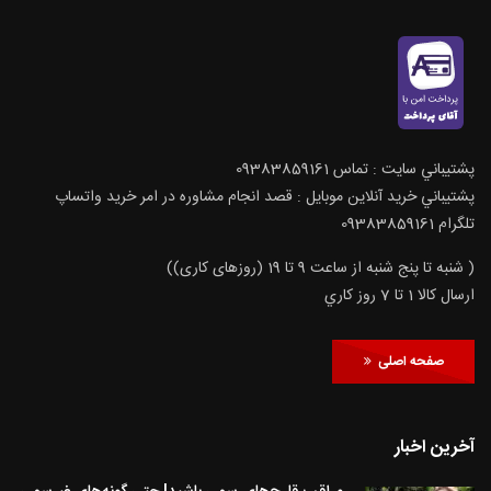
پشتيباني سايت : تماس 09383859161
پشتيباني خريد آنلاين موبايل : قصد انجام مشاوره در امر خرید واتساپ
تلگرام 09383859161
( شنبه تا پنج شنبه از ساعت 9 تا 19 (روزهای کاری))
ارسال كالا 1 تا 7 روز كاري
صفحه اصلی
آخرین اخبار