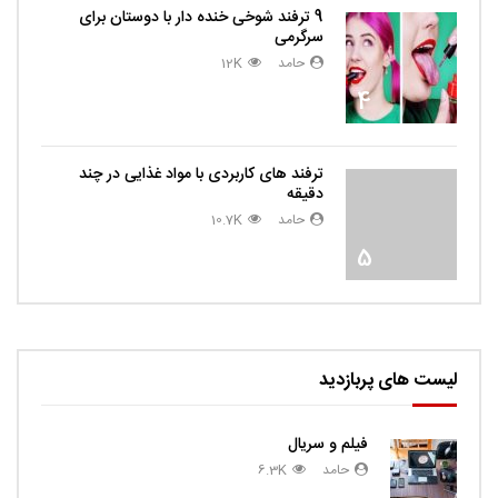
9 ترفند شوخی خنده دار با دوستان برای
سرگرمی
حامد
12K
4
ترفند های کاربردی با مواد غذایی در چند
دقیقه
حامد
10.7K
5
لیست های پربازدید
فیلم و سریال
حامد
6.3K