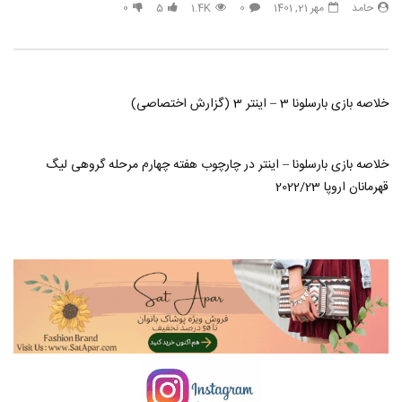
حامد
مهر 21, 1401
0
1.4K
5
0
Murat Göğebakan & Heijan –
Vurgunum mp3
حامد
تیر 29, 1403
1
789
2.6K
0
خلاصه بازی بارسلونا 3 – اینتر 3 (گزارش اختصاصی)
خلاصه بازی بارسلونا – اینتر در چارچوب هفته چهارم مرحله گروهی لیگ
قهرمانان اروپا 2022/23