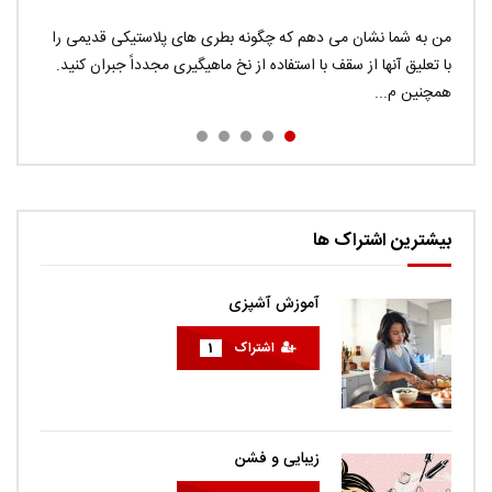
Donec eros risus, auctor quis congue eu, viverra id
من به شما نشان می دهم که چگونه بطری های پلاستیکی قدیمی را
Pellentesque vitae massa commodo, interdum turpis in,
در این ویدیو می توانید ترفند های جاسوسی را در چند دقیقه ببینید.
tellus. Sed ac ligula faucibus, consequat augue nec,
با تعلیق آنها از سقف با استفاده از نخ ماهیگیری مجدداً جبران کنید.
pretium enim. Integer feugiat felis a justo aliquam, porta
اگر می خواهید راهی برای گرفتن اثر انگشت افراد داشته باشید ، به
راحتی...
همچنین م...
euismod nunc volutp...
sodales diam. Cras quis met...
بیشترین اشتراک ها
آموزش آشپزی
اشتراک
1
زیبایی و فشن