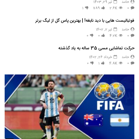
حامد
تیر 29, 1403
1
789
2.6K
0
فوتبالیست هایی با دید نابغه! | بهترین پاس گل از لیگ برتر
حامد
تیر 2, 1402
0
0
4.2K
0
حرکت تماشایی مسی 35 ساله به یاد گذشته
حامد
خرداد 26, 1402
0
1
4.8K
0