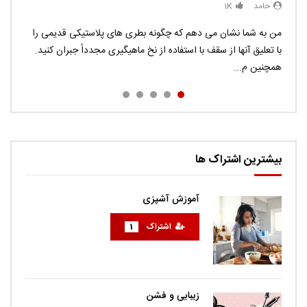
حامد
حامد
حامد
حامد
1K
1K
0.9K
0.9K
Donec eros risus, auctor quis congue eu, viverra id
من به شما نشان می دهم که چگونه بطری های پلاستیکی قدیمی را
Pellentesque vitae massa commodo, interdum turpis in,
در این ویدیو می توانید ترفند های جاسوسی را در چند دقیقه ببینید.
tellus. Sed ac ligula faucibus, consequat augue nec,
با تعلیق آنها از سقف با استفاده از نخ ماهیگیری مجدداً جبران کنید.
pretium enim. Integer feugiat felis a justo aliquam, porta
اگر می خواهید راهی برای گرفتن اثر انگشت افراد داشته باشید ، به
راحتی...
همچنین م...
euismod nunc volutp...
sodales diam. Cras quis met...
بیشترین اشتراک ها
آموزش آشپزی
اشتراک
1
زیبایی و فشن