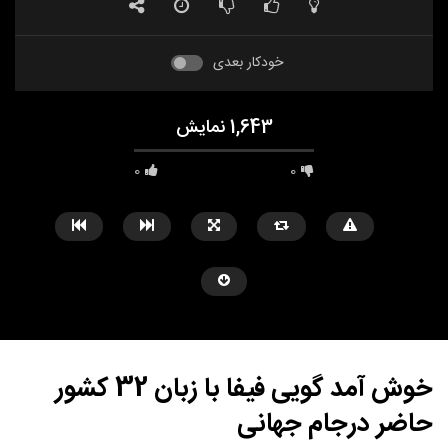
خودکار بعدی
1,643 نمایش
0
0
فوتبالیست هایی با دید نابغه! | بهترین پاس گل
حرکت تماشایی مسی 35 ساله به یاد گذشته
از لیگ برتر
حامد
خرداد 26, 1402
حامد
تیر 2, 1402
0
1
4.8K
0
0
0
4.2K
0
خوش آمد گویی فیفا با زبان 32 کشور
حاضر درجام جهانی