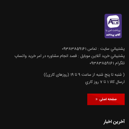
پشتيباني سايت : تماس 09383859161
پشتيباني خريد آنلاين موبايل : قصد انجام مشاوره در امر خرید واتساپ
تلگرام 09383859161
( شنبه تا پنج شنبه از ساعت 9 تا 19 (روزهای کاری))
ارسال كالا 1 تا 7 روز كاري
صفحه اصلی
آخرین اخبار