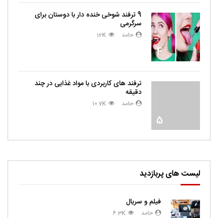
9 ترفند شوخی خنده دار با دوستان برای
سرگرمی
حامد
12K
4
ترفند های کاربردی با مواد غذایی در چند
دقیقه
حامد
10.7K
5
لیست های پربازدید
فیلم و سریال
حامد
6.3K