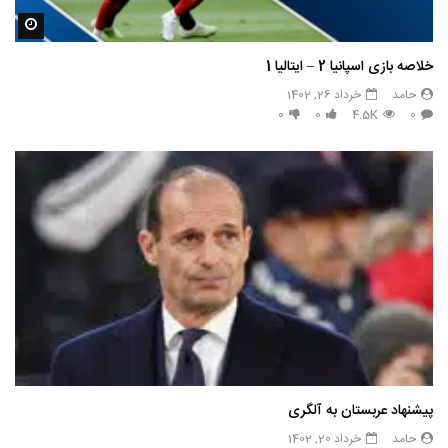
مشاه
خلاصه بازی اسپانیا 2 – ایتالیا 1
حامد
خرداد 26, 1402
0
0
4.5K
0
پیشنهاد عربستان به آلگری
حامد
خرداد 20, 1402