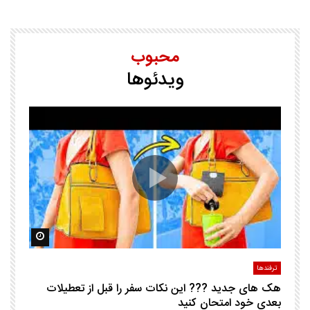
محبوب
ویدئوها
25 ترفند هوشم
ا
ک
مشاهده بعدا
مشاهده ب
ترفندها
تر
هک های جدید ??️? این نکات سفر را قبل از تعطیلات
چگ
بعدی خود امتحان کنید