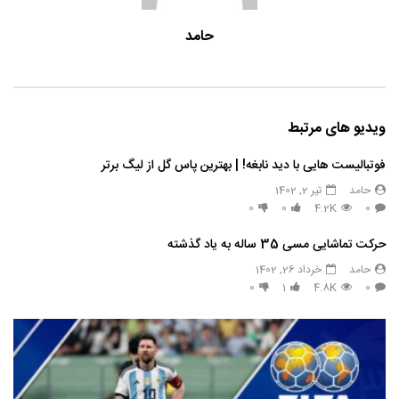
حامد
ویدیو های مرتبط
فوتبالیست هایی با دید نابغه! | بهترین پاس گل از لیگ برتر
حامد
تیر 2, 1402
0
0
4.2K
0
حرکت تماشایی مسی 35 ساله به یاد گذشته
حامد
خرداد 26, 1402
0
1
4.8K
0