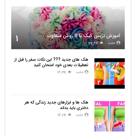
آموزش تزیین کیک با 11 روش متفاوت
1
حامد
27.6K
هک های جدید ??️? این نکات سفر را قبل از
تعطیلات بعدی خود امتحان کنید
حامد
14.3K
2
هک ها و ابزارهای جدید زندگی که هر
دختری باید بداند
حامد
14.2K
3