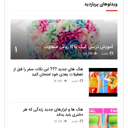
ویدئوهای پربازدید
آموزش تزیین کیک با 11 روش متفاوت
1
حامد
27.6K
هک های جدید ??️? این نکات سفر را قبل از
تعطیلات بعدی خود امتحان کنید
حامد
14.3K
2
هک ها و ابزارهای جدید زندگی که هر
دختری باید بداند
حامد
14.2K