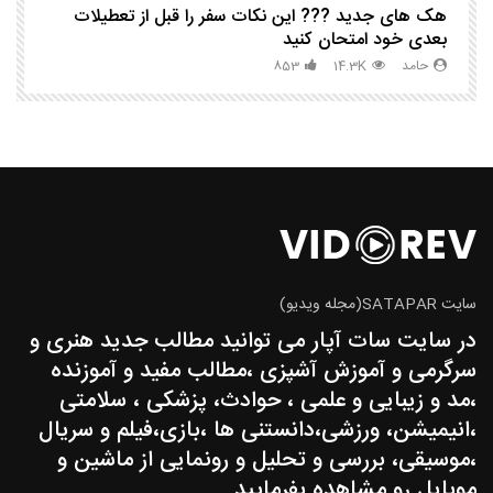
هک های جدید ??️? این نکات سفر را قبل از تعطیلات
چگ
بعدی خود امتحان کنید
حامد
14.3K
853
سایت SATAPAR(مجله ویدیو)
در سایت سات آپار می توانید مطالب جدید هنری و
سرگرمی و آموزش آشپزی ،مطالب مفید و آموزنده
،مد و زیبایی و علمی ، حوادث، پزشکی ، سلامتی
،انیمیشن، ورزشی،دانستنی ها ،بازی،فیلم و سریال
،موسیقی، بررسی و تحلیل و رونمایی از ماشین و
موبایل رو مشاهده بفرمایید.