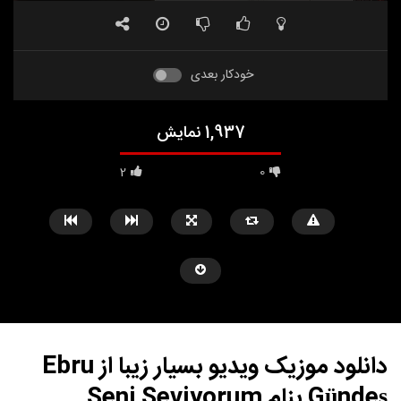
خودکار بعدی
1,937 نمایش
2
0
دانلود موزیک ویدیو بسیار زیبا از Ebru
Gündeş بنام Seni Seviyorum