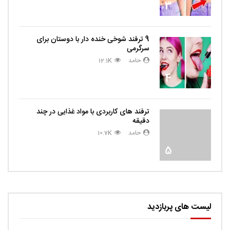
3
9 ترفند شوخی خنده دار با دوستان برای
سرگرمی
حامد
12.1K
4
ترفند های کاربردی با مواد غذایی در چند
دقیقه
حامد
10.7K
5
لیست های پربازدید