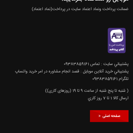
ضمانت پرداخت ونماد اعتماد سایت در پرداخت(نماد اعتماد)
پشتيباني سايت : تماس 09383859161
پشتيباني خريد آنلاين موبايل : قصد انجام مشاوره در امر خرید واتساپ
تلگرام 09383859161
( شنبه تا پنج شنبه از ساعت 9 تا 19 (روزهای کاری))
ارسال كالا 1 تا 7 روز كاري
صفحه اصلی