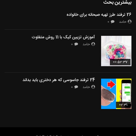
بیشترین بحث
26 ترفند طرز تهیه صبحانه برای خانواده
حامد
0
آموزش تزیین کیک با 11 روش متفاوت
حامد
0
00:52:37
24 ترفند جاسوسی که هر دختری باید بداند
حامد
0
02:31