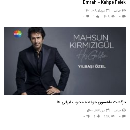
Emrah – Kahpe Felek
حامد
مرداد 28, 1401
0
1
408
0
بازگشت ماهسون خواننده محبوب ایرانی ها
حامد
دی 23, 1400
0
1
1.1K
0