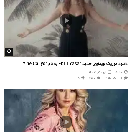
مشاه
دانلود موزیک ویدئوی جدید Ebru Yasar به نام Yine Caliyor
حامد
تیر 29, 1403
9
457
3.1K
0