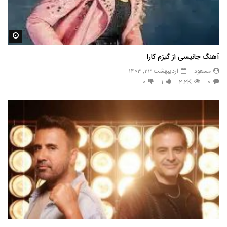
مشاه
آهنگ جانیسی از گیزم کارا
مسعود
اردیبهشت 23, 1403
0
1
2.2K
0