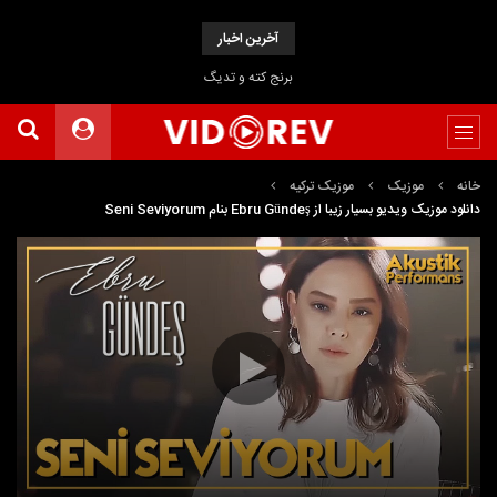
آخرین اخبار
برنج کته و تدیگ
خانه
موزیک
موزیک ترکیه
دانلود موزیک ویدیو بسیار زیبا از Ebru Gündeş بنام Seni Seviyorum
نمایشگر
Media error: Format(s) not supported or source(s) not found
ویدیو
دریافت پرونده:
https://dl2.musicafee.com/July%202020/Ebru%20G%C3%BCnde%C5%9F%20-
%20Seni%20Seviyorum%20(Akustik).webm