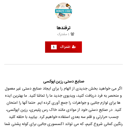
33 هک درخشان برای زیبایی طبیعی
هک های جدید ??️? این نکات 
تعطیلات بعدی خود امتحان ک
حامد
تیر 31, 1403
حامد
تیر 31, 1403
6
790
3.8K
0
853
14.3K
0
ترفندها
1
مشترک
اشتراک
1
صنایع دستی رزین اپوکسی
اگر می خواهید بخش جدیدی از الهام را برای ایجاد صنایع دستی غیر معمول
و منحصر به فرد دریافت کنید، ویدیوی جدید ما را تماشا کنید. ما بهترین ایده
ها برای لوازم جانبی و جواهرات را جمع آوری کرده ایم. حتما آنها را امتحان
کنید. در صنایع دستی خود از موادی مانند خاک رس پلیمری، رزین اپوکسی،
چسب حرارتی و قلم سه بعدی استفاده خواهیم کرد. بیایید با حلقه کلید
رنگین کمانی شروع کنیم، که می تواند اکسسوری جالبی برای کوله پشتی شما