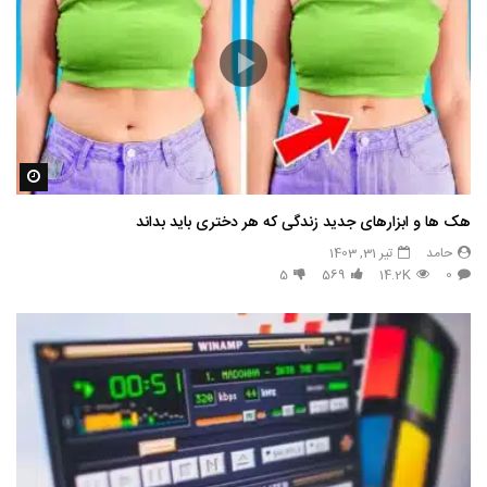
مشاه
هک ها و ابزارهای جدید زندگی که هر دختری باید بداند
حامد
تیر 31, 1403
5
569
14.2K
0