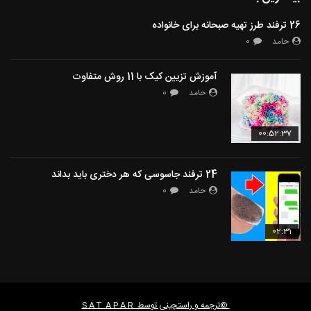
26 ترفند طرز تهیه صبحانه برای خانواده
حامد
0
آموزش تزیین کیک با 11 روش متفاوت
حامد
0
00:52:37
24 ترفند جاسوسی که هر دختری باید بداند
حامد
0
02:31
©ترجمه و راستچینی توسط
S A T A P A R