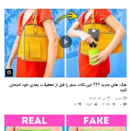
مشاه
هک های جدید ??️? این نکات سفر را قبل از تعطیلات بعدی خود امتحان
کنید
حامد
تیر 31, 1403
3
853
14.3K
0