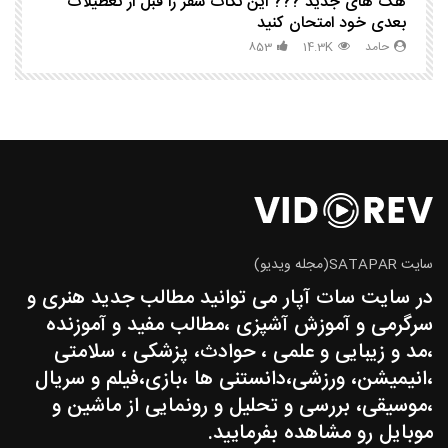
هک های جدید ??️? این نکات سفر را قبل از تعطیلات
چگ
بعدی خود امتحان کنید
حامد
14.3K
853
سایت SATAPAR(مجله ویدیو)
در سایت سات آپار می توانید مطالب جدید هنری و
سرگرمی و آموزش آشپزی ،مطالب مفید و آموزنده
،مد و زیبایی و علمی ، حوادث، پزشکی ، سلامتی
،انیمیشن، ورزشی،دانستنی ها ،بازی،فیلم و سریال
،موسیقی، بررسی و تحلیل و رونمایی از ماشین و
موبایل رو مشاهده بفرمایید.