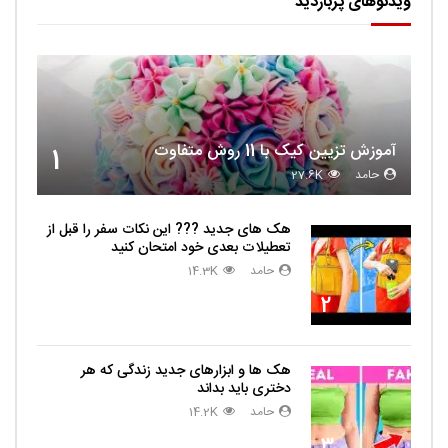
ویدئوهای پربازدید
آموزش تزیین کیک با 11 روش متفاوت
1
حامد
27.6K
هک های جدید ??️? این نکات سفر را قبل از
تعطیلات بعدی خود امتحان کنید
حامد
14.3K
2
هک ها و ابزارهای جدید زندگی که هر
دختری باید بداند
حامد
14.2K
3