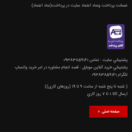
ضمانت پرداخت ونماد اعتماد سایت در پرداخت(نماد اعتماد)
پشتيباني سايت : تماس 09383859161
پشتيباني خريد آنلاين موبايل : قصد انجام مشاوره در امر خرید واتساپ
تلگرام 09383859161
( شنبه تا پنج شنبه از ساعت 9 تا 19 (روزهای کاری))
ارسال كالا 1 تا 7 روز كاري
صفحه اصلی