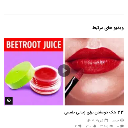
ویدیو های مرتبط
مشاه
33 هک درخشان برای زیبایی طبیعی
حامد
تیر 31, 1403
6
790
3.8K
0