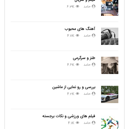
فیلم و سریال
حامد
6.3K
آهنگ های محبوب
حامد
4.7K
طنز و سرگرمی
حامد
4.6K
بررسی و رو نمایی از ماشین
حامد
4.2K
فیلم های ورزشی و نکات برجسته
حامد
4.1K