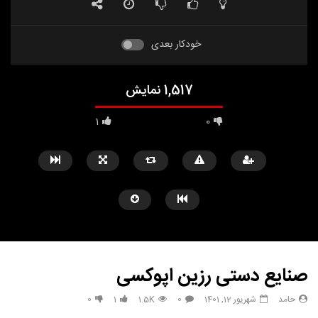
خودکار بعدی
1,517 نمایش
1
0
صنایع دستی رزین اپوکسی
حامد
شهریور 12, 1401
0
1.5K
1
0
مشاهده بعدا