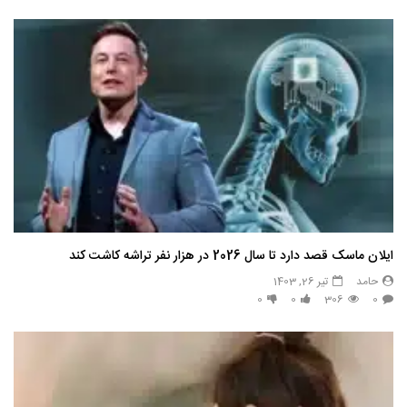
ایلان ماسک قصد دارد تا سال 2026 در هزار نفر تراشه کاشت کند
حامد
تیر 26, 1403
0
0
306
0