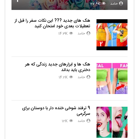
حامد
27.6K
هک های جدید ??️? این نکات سفر را قبل از
تعطیلات بعدی خود امتحان کنید
حامد
14.3K
2
هک ها و ابزارهای جدید زندگی که هر
دختری باید بداند
حامد
14.2K
3
9 ترفند شوخی خنده دار با دوستان برای
سرگرمی
حامد
12K
4