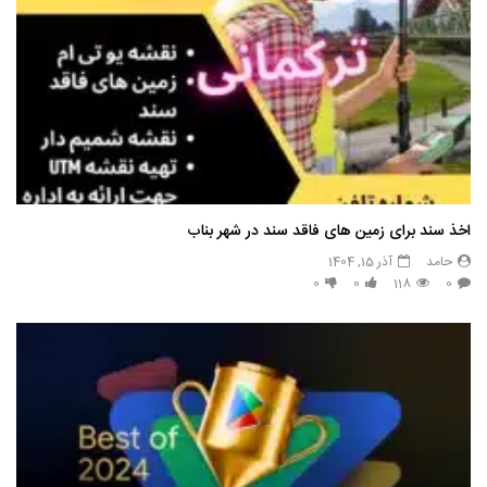
اخذ سند برای زمین های فاقد سند در شهر بناب
حامد
آذر 15, 1404
0
0
118
0