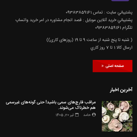
پشتيباني سايت : تماس 09383859161
پشتيباني خريد آنلاين موبايل : قصد انجام مشاوره در امر خرید واتساپ
تلگرام 09383859161
( شنبه تا پنج شنبه از ساعت 9 تا 19 (روزهای کاری))
ارسال كالا 1 تا 7 روز كاري
صفحه اصلی
آخرین اخبار
مراقب قارچ‌های سمی باشید! حتی گونه‌های غیرسمی
هم خطرناک می‌شوند.
حامد
تیر 20, 1405