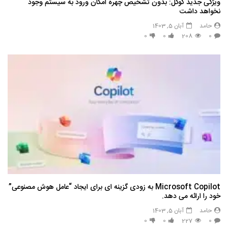
ویژگی جدید گوگل: بدون تشخیص چهره امکان ورود به سیستم وجود
نخواهد داشت
حامد
آبان 5, 1403
0
0
208
0
Microsoft Copilot به زودی گزینه ای برای ایجاد “عامل هوش مصنوعی”
خود را ارائه می دهد.
حامد
آبان 5, 1403
0
0
227
0