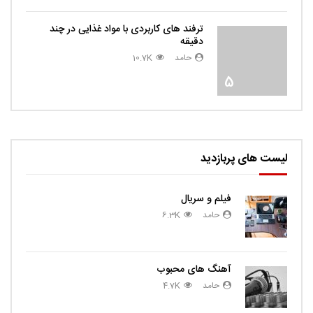
ترفند های کاربردی با مواد غذایی در چند
دقیقه
حامد
10.7K
5
لیست های پربازدید
فیلم و سریال
حامد
6.3K
آهنگ های محبوب
حامد
4.7K