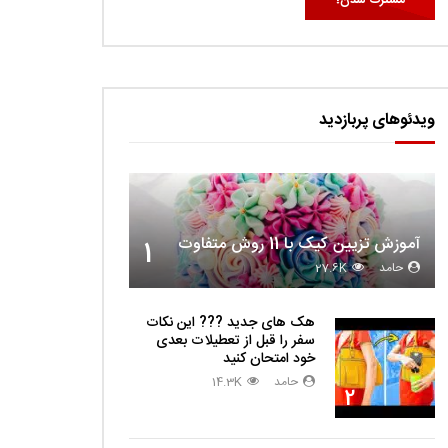
ویدئوهای پربازدید
آموزش تزیین کیک با 11 روش متفاوت
1
حامد
27.6K
هک های جدید ??️? این نکات
سفر را قبل از تعطیلات بعدی
خود امتحان کنید
حامد
14.3K
2