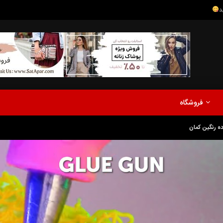
مدلینگ
موزیک
اخبار
پادکست
آشپزی
ترفندها
مشاهده بعدا
فروشگاه
نی دیوید تیلور
Call of Duty: Vanguard اع
ه رنگین کمان
اولین تریلر است
مدلینگ
موزیک
اخبار
پادکست
آشپزی
ترفندها
مشاهده بعدا