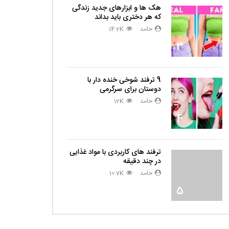
هک ها و ابزارهای جدید زندگی
که هر دختری باید بداند
حامد
14.2K
3
9 ترفند شوخی خنده دار با
دوستان برای سرگرمی
حامد
12K
4
ترفند های کاربردی با مواد غذایی
در چند دقیقه
حامد
10.7K
5