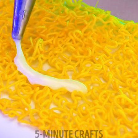
نی دیوید تیلور
Call of Duty: Vanguard اع
اولین تریلر است