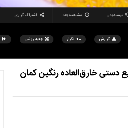
نپسندیدن
مشاهده بعدا
اشتراک گزاری
گزارش
تکرار
جعبه روشن
ع دستی خارق‌العاده رنگین کمان
مشاهده بعدا
??️? این نکات سفر را قبل از
هک ها و ابزارهای جدید زندگی که هر دختر
ی خود امتحان کنید
باید بداند
تیر 31, 1403
حامد
تیر 31, 1403
5
569
14.2K
0
3
853
14