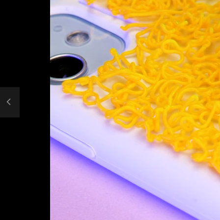
لام کرد: این
Belgium vs Portugal 1-0 – All Gоals _
Extеndеd Hіghlіghts – 2021 HD