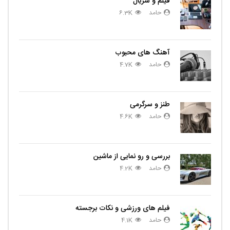
فیلم و سریال
حامد
6.3K
آهنگ های محبوب
حامد
4.7K
طنز و سرگرمی
حامد
4.6K
بررسی و رو نمایی از ماشین
حامد
4.2K
فیلم های ورزشی و نکات برجسته
حامد
4.1K