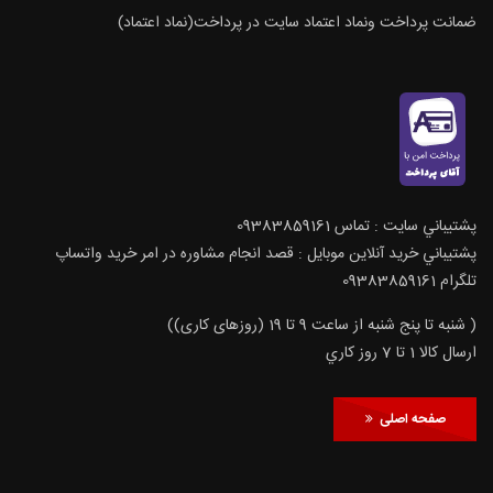
ضمانت پرداخت ونماد اعتماد سایت در پرداخت(نماد اعتماد)
پشتيباني سايت : تماس 09383859161
پشتيباني خريد آنلاين موبايل : قصد انجام مشاوره در امر خرید واتساپ
تلگرام 09383859161
( شنبه تا پنج شنبه از ساعت 9 تا 19 (روزهای کاری))
ارسال كالا 1 تا 7 روز كاري
صفحه اصلی