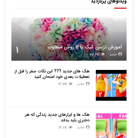
ویدئوهای پربازدید
آموزش تزیین کیک با 11 روش متفاوت
1
حامد
27.6K
هک های جدید ??️? این نکات سفر را قبل از
تعطیلات بعدی خود امتحان کنید
حامد
14.3K
2
هک ها و ابزارهای جدید زندگی که هر
دختری باید بداند
حامد
14.2K