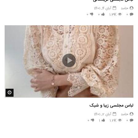
حامد
آبان 4, 1401
0
0
1.3K
0
مشاه
لباس مجلسی زیبا و شیک
حامد
آبان 2, 1401
0
1
1.2K
0