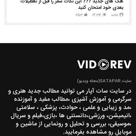
هک های جدید ??️? این نکات سفر را قبل از تعطیلات
چگ
بعدی خود امتحان کنید
حامد
14.3K
853
سایت SATAPAR(مجله ویدیو)
در سایت سات آپار می توانید مطالب جدید هنری و
سرگرمی و آموزش آشپزی ،مطالب مفید و آموزنده
،مد و زیبایی و علمی ، حوادث، پزشکی ، سلامتی
،انیمیشن، ورزشی،دانستنی ها ،بازی،فیلم و سریال
،موسیقی، بررسی و تحلیل و رونمایی از ماشین و
موبایل رو مشاهده بفرمایید.