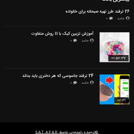
26 ترفند طرز تهیه صبحانه برای خانواده
حامد
0
آموزش تزیین کیک با 11 روش متفاوت
حامد
0
00:52:37
24 ترفند جاسوسی که هر دختری باید بداند
حامد
0
02:31
©ترجمه و راستچینی توسط
S A T A P A R