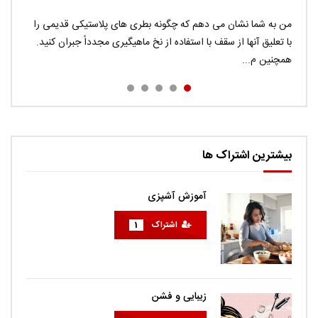
Donec eros risus, auctor quis congue eu, viverra id
من به شما نشان می دهم که چگونه بطری های پلاستیکی قدیمی را
Pellentesque vitae massa commodo, interdum turpis in,
در این ویدیو می توانید ترفند های جاسوسی را در چند دقیقه ببینید.
tellus. Sed ac ligula faucibus, consequat augue nec,
با تعلیق آنها از سقف با استفاده از نخ ماهیگیری مجدداً جبران کنید.
pretium enim. Integer feugiat felis a justo aliquam, porta
اگر می خواهید راهی برای گرفتن اثر انگشت افراد داشته باشید ، به
راحتی...
همچنین م...
euismod nunc volutp...
sodales diam. Cras quis met...
بیشترین اشتراک ها
آموزش آشپزی
اشتراک
1
زیبایی و فشن