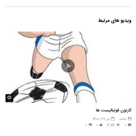
ویدیو های مرتبط
مشاه
کارتون فوتبالیست ها
حامد
تیر 29, 1401
0
1
4.7K
0