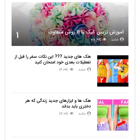
آموزش تزیین کیک با 11 روش متفاوت
1
حامد
27.6K
هک های جدید ??️? این نکات سفر را قبل از
تعطیلات بعدی خود امتحان کنید
حامد
14.3K
2
هک ها و ابزارهای جدید زندگی که هر
دختری باید بداند
حامد
14.2K
3