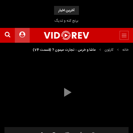
آخرین اخبار
برنج کته و تدیگ
خانه
کارتون
ماشا و خرس – تجارت میمون ? (قسمت 74)
نمایشگر
Media error: Format(s) not supported or source(s) not found
ویدیو
دریافت پرونده:
https://www.uploadbag.com/ofiles/fbfe48cd9ca1d44165889661c3426fc3/Masha-and-The-
Bear---Monkey-Business-(Episode-74).mp4