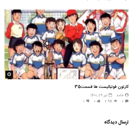
مشاه
کارتون فوتبالیست ها قسمت35
حامد
تیر 29, 1401
0
0
2.9K
0
ارسال دیدگاه