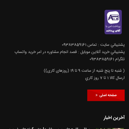
پشتيباني سايت : تماس 09383859161
پشتيباني خريد آنلاين موبايل : قصد انجام مشاوره در امر خرید واتساپ
تلگرام 09383859161
( شنبه تا پنج شنبه از ساعت 9 تا 19 (روزهای کاری))
ارسال كالا 1 تا 7 روز كاري
صفحه اصلی
آخرین اخبار