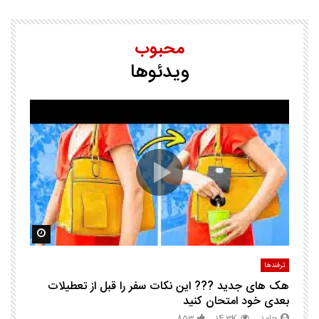
محبوب
ویدئوها
25 ترفند هوشم
ا
ک
مشاهده بعدا
مشاهده ب
ترفندها
تر
هک های جدید ??️? این نکات سفر را قبل از تعطیلات
چگ
بعدی خود امتحان کنید
حامد
14.3K
853