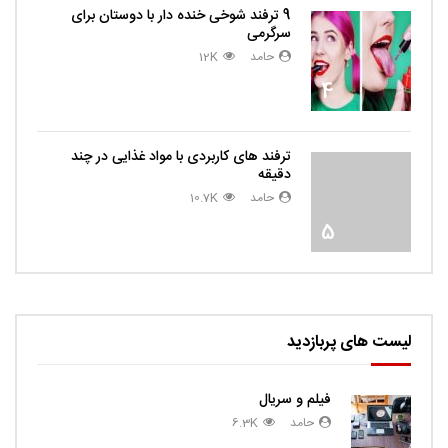
9 ترفند شوخی خنده دار با دوستان برای
سرگرمی
حامد
12K
4
ترفند های کاربردی با مواد غذایی در چند
دقیقه
حامد
10.7K
5
لیست های پربازدید
فیلم و سریال
حامد
6.3K