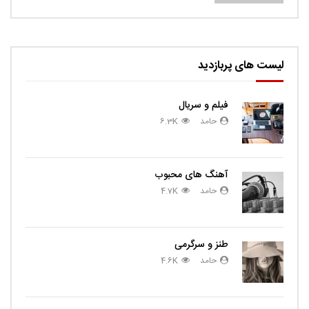
لیست های پربازدید
فیلم و سریال
حامد
6.3K
آهنگ های محبوب
حامد
4.7K
طنز و سرگرمی
حامد
4.6K