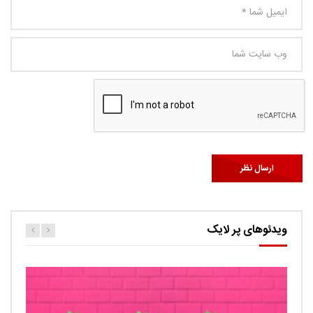
ویدئوهای پر لایک
کارتون اگنس این قسمت ربات ها
حامد
0.9K