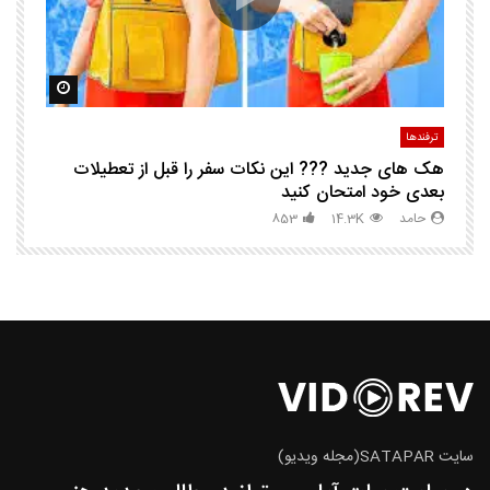
مشاهده بعدا
مشاهده ب
ترفندها
تر
هک های جدید ??️? این نکات سفر را قبل از تعطیلات
چگ
بعدی خود امتحان کنید
حامد
14.3K
853
سایت SATAPAR(مجله ویدیو)