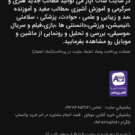
در سایت سات آپار می توانید مطالب جدید هنری و
سرگرمی و آموزش آشپزی ،مطالب مفید و آموزنده
،مد و زیبایی و علمی ، حوادث، پزشکی ، سلامتی
،انیمیشن، ورزشی،دانستنی ها ،بازی،فیلم و سریال
،موسیقی، بررسی و تحلیل و رونمایی از ماشین و
موبایل رو مشاهده بفرمایید.
ضمانت پرداخت ونماد اعتماد سایت در پرداخت(نماد اعتماد)
پشتيباني سايت : تماس 09383859161
پشتيباني خريد آنلاين موبايل : قصد انجام مشاوره در امر خرید واتساپ
تلگرام 09383859161
( شنبه تا پنج شنبه از ساعت 9 تا 19 (روزهای کاری))