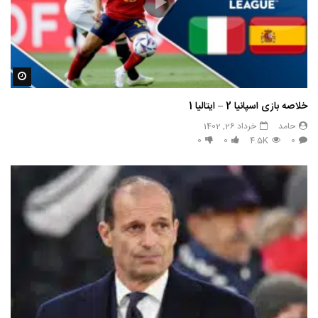
مشاه
خلاصه بازی اسپانیا 2 – ایتالیا 1
حامد
خرداد 26, 1402
0
0
4.5K
0