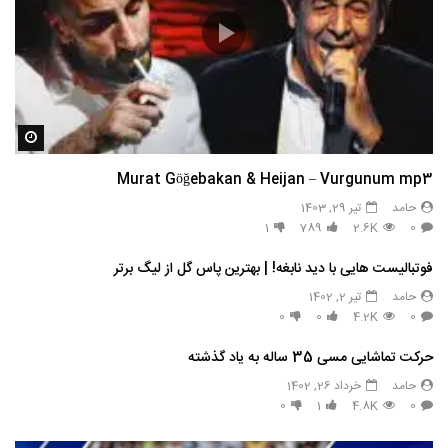
مشاه
Murat Göğebakan & Heijan – Vurgunum mp3
حامد
تیر 29, 1403
1
789
2.6K
0
فوتبالیست هایی با دید نابغه! | بهترین پاس گل از لیگ برتر
حامد
تیر 2, 1402
0
0
4.2K
0
حرکت تماشایی مسی 35 ساله به یاد گذشته
حامد
خرداد 26, 1402
0
1
4.8K
0