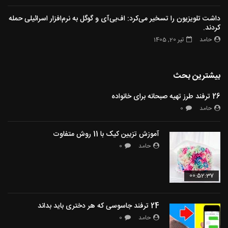
داشت تلویزیون را تسخیر می‌کرد: اف‌بی‌آی و گوگل به نرم‌افزار اسرائیلی حمله
کردند.
حامد
تیر 20, 1405
بیشترین بحث
26 ترفند طرز تهیه صبحانه برای خانواده
حامد
0
آموزش تزیین کیک با 11 روش متفاوت
حامد
0
00:52:37
24 ترفند جاسوسی که هر دختری باید بداند
حامد
0