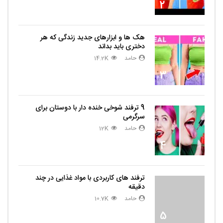
2
هک ها و ابزارهای جدید زندگی که هر
دختری باید بداند
حامد
14.2K
3
9 ترفند شوخی خنده دار با دوستان برای
سرگرمی
حامد
12K
4
ترفند های کاربردی با مواد غذایی در چند
دقیقه
حامد
10.7K
5