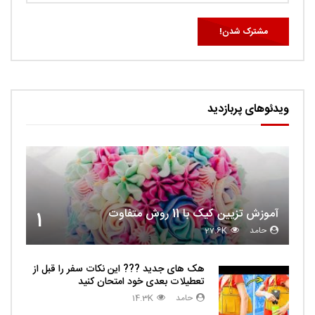
ویدئوهای پربازدید
آموزش تزیین کیک با 11 روش متفاوت
1
حامد
27.6K
هک های جدید ??️? این نکات سفر را قبل از
تعطیلات بعدی خود امتحان کنید
حامد
14.3K