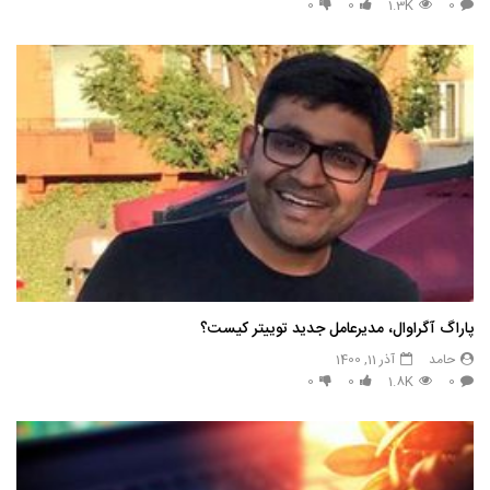
0
0
1.3K
0
پاراگ آگراوال، مدیرعامل جدید توییتر کیست؟
حامد
آذر 11, 1400
0
0
1.8K
0