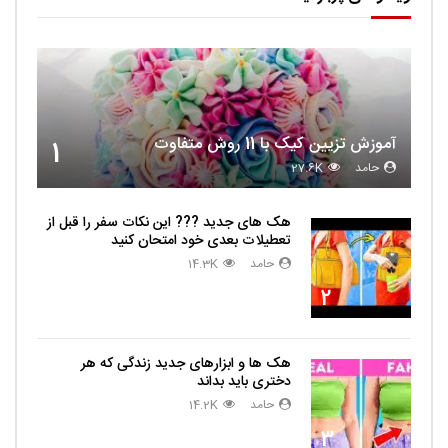
آموزش تزیین کیک با 11 روش متفاوت
1
حامد
27.6K
هک های جدید ??️? این نکات سفر را قبل از
تعطیلات بعدی خود امتحان کنید
حامد
14.3K
2
هک ها و ابزارهای جدید زندگی که هر
دختری باید بداند
حامد
14.2K
3