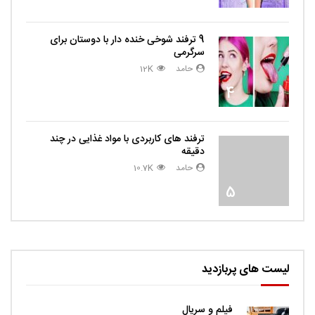
9 ترفند شوخی خنده دار با دوستان برای
سرگرمی
حامد
12K
4
ترفند های کاربردی با مواد غذایی در چند
دقیقه
حامد
10.7K
5
لیست های پربازدید
فیلم و سریال