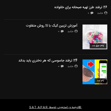
26 ترفند طرز تهیه صبحانه برای خانواده
حامد
0
آموزش تزیین کیک با 11 روش متفاوت
حامد
0
00:52:37
24 ترفند جاسوسی که هر دختری باید بداند
حامد
0
02:31
©ترجمه و راستچینی توسط
S A T A P A R