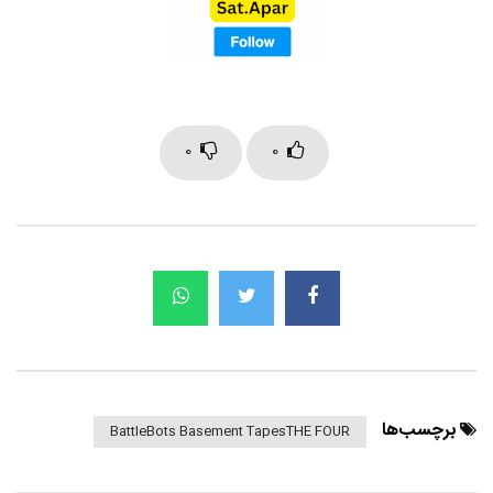
0
0
برچسب‌ها
BattleBots Basement TapesTHE FOUR