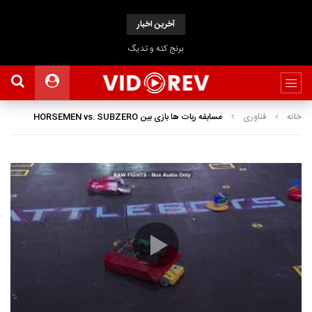
آخرین اخبار
برنج کته و تدیگ
خانه
فناوری
مسابقه ربات ها بازی بین HORSEMEN vs. SUBZERO
نمایشگر
Media error: Format(s) not supported or source(s) not found
ویدیو
دریافت پرونده:
https://www.uploadbag.com/ofiles/d77c6e004d1e34dd2027631de42bbcda/BattleBots-
Basement-Tapes---THE-FOUR-HORSEMEN-vs.-SUBZERO-%5Bsatapar.com%5D.mp4