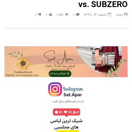
vs. SUBZERO
حامد
اسفند 16, 1398
0
1.8K
0
0
مشاهده بعدا
Call of Duty: Vanguard اعلام کرد: این
راز آفرینش هستی در این چها
اولین تریلر است
است ، کدنویسی انسانها چگون
؟؟
حامد
شهریور 1, 1400
حامد
آبان 10, 1399
0
1
4.9K
0
0
1
3.8K
0