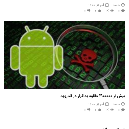
حامد
آذر 11, 1400
0
0
1K
0
بیش از 300000 دانلود بدافزار در اندروید
حامد
آذر 11, 1400
0
0
1K
0