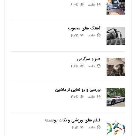
حامد
6.3K
آهنگ های محبوب
حامد
4.7K
طنز و سرگرمی
حامد
4.6K
بررسی و رو نمایی از ماشین
حامد
4.2K
فیلم های ورزشی و نکات برجسته
حامد
4.1K