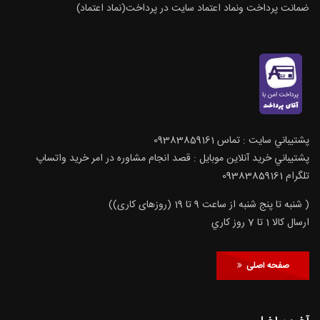
ضمانت پرداخت ونماد اعتماد سایت در پرداخت(نماد اعتماد)
پشتيباني سايت : تماس 09383859161
پشتيباني خريد آنلاين موبايل : قصد انجام مشاوره در امر خرید واتساپ
تلگرام 09383859161
( شنبه تا پنج شنبه از ساعت 9 تا 19 (روزهای کاری))
ارسال كالا 1 تا 7 روز كاري
صفحه اصلی