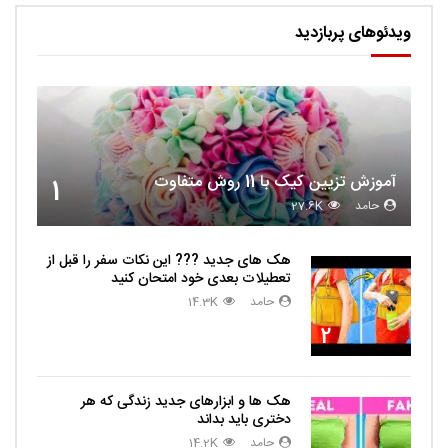
ویدئوهای پربازدید
آموزش تزیین کیک با 11 روش متفاوت
1
حامد
27.6K
هک های جدید ??️? این نکات سفر را قبل از
تعطیلات بعدی خود امتحان کنید
حامد
14.3K
2
هک ها و ابزارهای جدید زندگی که هر
دختری باید بداند
حامد
14.2K