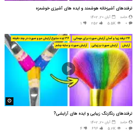
ترفندهای آشپزخانه هوشمند و ایده های آشپزی خوشمزه
حامد
آبان 20, 1402
1
252
5.5K
0
24 ترفند زیبا و آسان آرایش صورت برای مهمانی
36 ایده متنوع آرایش مو و صورت در چند دقیقه
آرایش
آرایش صورت و زیبایی
آرایش صورت و سایه چشم
مشاه
ترفندهای رنگارنگ زیبایی و ایده های آرایشی?
حامد
آبان 20, 1402
4
696
5.2K
0