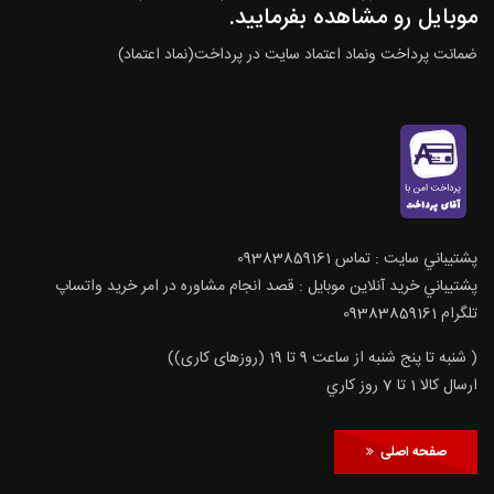
موبایل رو مشاهده بفرمایید.
ضمانت پرداخت ونماد اعتماد سایت در پرداخت(نماد اعتماد)
پشتيباني سايت : تماس 09383859161
پشتيباني خريد آنلاين موبايل : قصد انجام مشاوره در امر خرید واتساپ
تلگرام 09383859161
( شنبه تا پنج شنبه از ساعت 9 تا 19 (روزهای کاری))
ارسال كالا 1 تا 7 روز كاري
صفحه اصلی