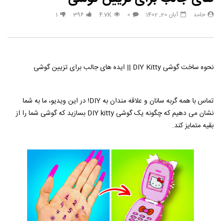
مشاهده بعدا
حامد
آبان 20, 1402
0
4.7K
396
1
33 هک درخشان برای زیبایی طبیعی
هک های جدید ??️? این نکات 
تعطیلات بعدی خود امتحان ک
حامد
تیر 31, 1403
حامد
تیر 31, 1403
6
790
3.8K
0
853
14.3K
0
نحوه ساخت گوشی DIY Kitty || ایده های جالب برای تزیین گوشی
تماس با همه گربه سانان و علاقه مندان به DIY! در این ویدیو، ما به شما
نشان می دهیم که چگونه یک گوشی DIY kitty بسازید که گوشی شما را از
بقیه متمایز کند.