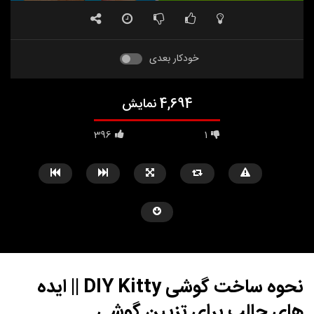
خودکار بعدی
4,694 نمایش
396
1
نحوه ساخت گوشی DIY Kitty || ایده
های جالب برای تزیین گوشی