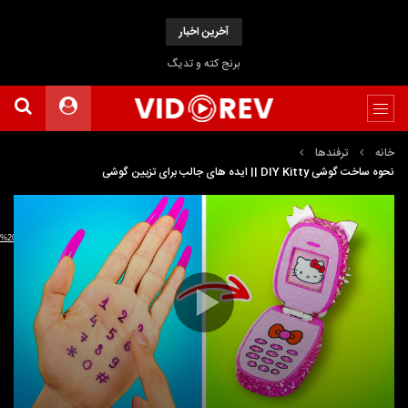
آخرین اخبار
برنج کته و تدیگ
خانه
ترفندها
نحوه ساخت گوشی DIY Kitty || ایده های جالب برای تزیین گوشی
نمایشگر
Media error: Format(s) not supported or source(s) not found
ویدیو
دریافت پرونده:
23/How%20To%20Make%20DIY%20Kitty%20Phone%20__%20Cool%20Phone%20Decorating%20Ideas.mp4