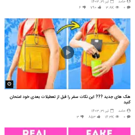
حامد
تیر 31, 1403
6
790
3.8K
0
مشاه
هک های جدید ??️? این نکات سفر را قبل از تعطیلات بعدی خود امتحان
کنید
حامد
تیر 31, 1403
3
853
14.3K
0