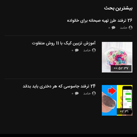
بیشترین بحث
26 ترفند طرز تهیه صبحانه برای خانواده
حامد
0
آموزش تزیین کیک با 11 روش متفاوت
حامد
0
00:52:37
24 ترفند جاسوسی که هر دختری باید بداند
حامد
0
02:31