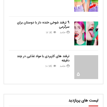
3
9 ترفند شوخی خنده دار با دوستان برای
سرگرمی
حامد
12.1K
4
ترفند های کاربردی با مواد غذایی در چند
دقیقه
حامد
10.7K
5
لیست های پربازدید