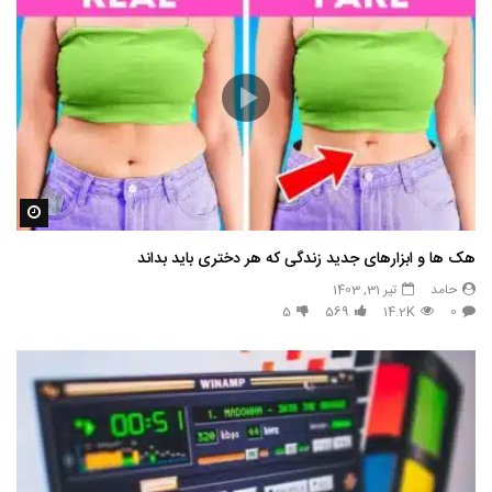
مشاه
هک ها و ابزارهای جدید زندگی که هر دختری باید بداند
حامد
تیر 31, 1403
5
569
14.2K
0