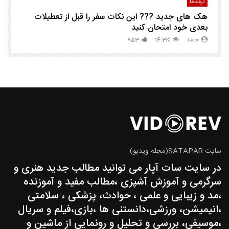
ترفندها
تر
هک های جدید ??️? این نکات سفر را قبل از تعطیلات
چگ
بعدی خود امتحان کنید
حامد
14.3K
853
سایت SATAPAR(مجله ویدیو)
در سایت سات آپار می توانید مطالب جدید هنری و
سرگرمی و آموزش آشپزی ،مطالب مفید و آموزنده
،مد و زیبایی و علمی ، حوادث، پزشکی ، سلامتی
،انیمیشن، ورزشی،دانستنی ها ،بازی،فیلم و سریال
،موسیقی، بررسی و تحلیل و رونمایی از ماشین و