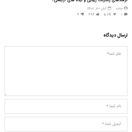
ترفندهای رنگارنگ زیبایی و ایده های آرایشی?
حامد
آبان 20, 1402
4
696
5.2K
0
ارسال دیدگاه