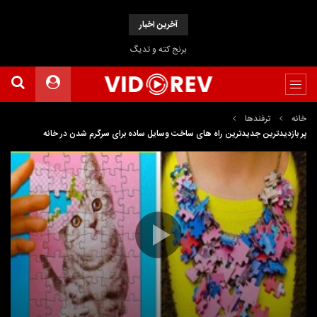
آخرین اخبار
برنج کته و تدیگ
خانه
ترفندها
پر بازدیدترین جدیدترین راه های ساخت وسایل ساده برای سرگرم شدن در خانه
نمایشگر
Media error: Format(s) not supported or source(s) not found
ویدیو
دریافت پرونده: https://www.uploadbag.com/ofiles/1dfa813d65e9a2d4fd55df1633799265/The-
most-visited-newest-Ways-to-make-simple-items-for-home-entertainment.mp4