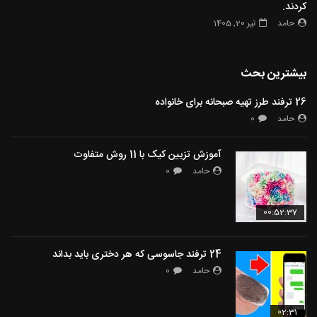
کردند.
حامد
تیر 20, 1405
بیشترین بحث
26 ترفند طرز تهیه صبحانه برای خانواده
حامد
0
آموزش تزیین کیک با 11 روش متفاوت
حامد
0
00:52:37
24 ترفند جاسوسی که هر دختری باید بداند
حامد
0
02:31