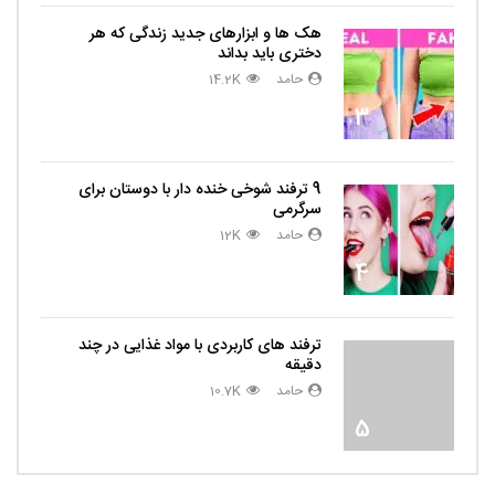
هک ها و ابزارهای جدید زندگی که هر
دختری باید بداند
حامد
14.2K
3
9 ترفند شوخی خنده دار با دوستان برای
سرگرمی
حامد
12K
4
ترفند های کاربردی با مواد غذایی در چند
دقیقه
حامد
10.7K
5