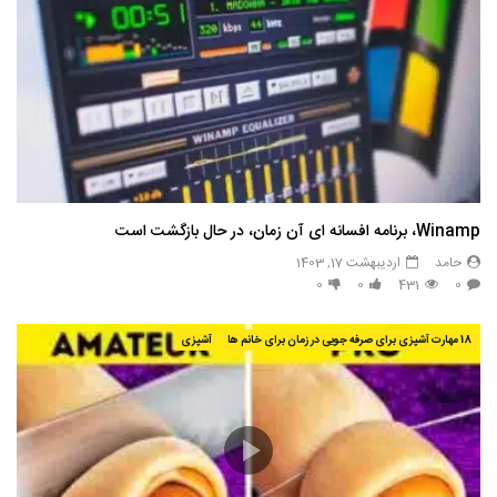
Winamp، برنامه افسانه ای آن زمان، در حال بازگشت است
حامد
اردیبهشت 17, 1403
0
0
431
0
18 مهارت آشپزی برای صرفه جویی در زمان برای خانم ها
آشپزی