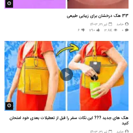
مشاه
33 هک درخشان برای زیبایی طبیعی
حامد
تیر 31, 1403
6
790
3.8K
0
مشاه
هک های جدید ??️? این نکات سفر را قبل از تعطیلات بعدی خود امتحان
کنید
حامد
تیر 31, 1403