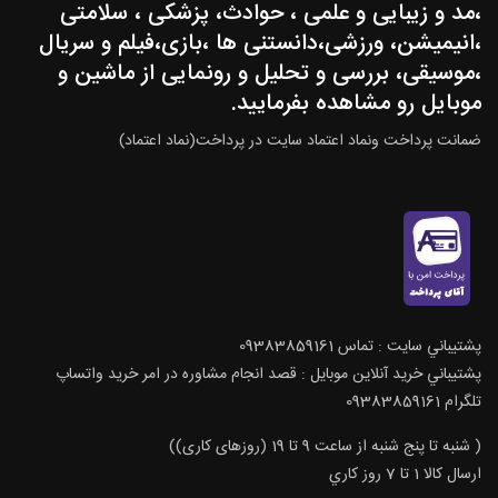
،مد و زیبایی و علمی ، حوادث، پزشکی ، سلامتی
،انیمیشن، ورزشی،دانستنی ها ،بازی،فیلم و سریال
،موسیقی، بررسی و تحلیل و رونمایی از ماشین و
موبایل رو مشاهده بفرمایید.
ضمانت پرداخت ونماد اعتماد سایت در پرداخت(نماد اعتماد)
پشتيباني سايت : تماس 09383859161
پشتيباني خريد آنلاين موبايل : قصد انجام مشاوره در امر خرید واتساپ
تلگرام 09383859161
( شنبه تا پنج شنبه از ساعت 9 تا 19 (روزهای کاری))
ارسال كالا 1 تا 7 روز كاري