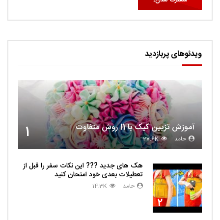
ویدئوهای پربازدید
آموزش تزیین کیک با 11 روش متفاوت
1
حامد
27.6K
هک های جدید ??️? این نکات سفر را قبل از
تعطیلات بعدی خود امتحان کنید
حامد
14.3K
2