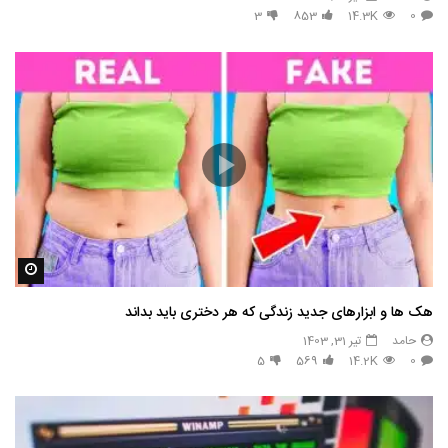
3
853
14.3K
0
مشاه
هک ها و ابزارهای جدید زندگی که هر دختری باید بداند
حامد
تیر 31, 1403
5
569
14.2K
0