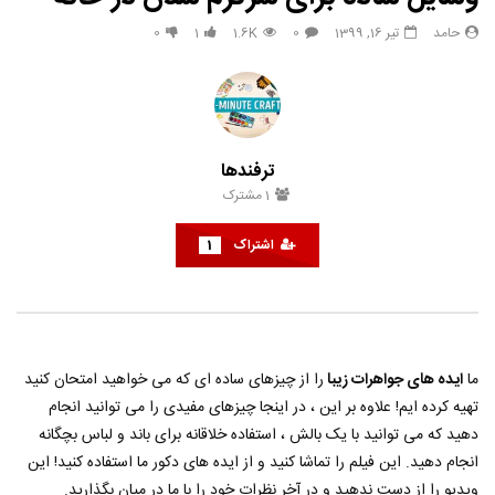
مشاهده بعدا
حامد
تیر 16, 1399
0
1.6K
1
0
33 هک درخشان برای زیبایی طبیعی
هک های جدید ??️? این نکات 
تعطیلات بعدی خود امتحان ک
حامد
تیر 31, 1403
حامد
تیر 31, 1403
6
790
3.8K
0
853
14.3K
0
ترفندها
1
مشترک
اشتراک
1
ما
ایده های جواهرات زیبا
را از چیزهای ساده ای که می خواهید امتحان کنید
تهیه کرده ایم! علاوه بر این ، در اینجا چیزهای مفیدی را می توانید انجام
دهید که می توانید با یک بالش ، استفاده خلاقانه برای باند و لباس بچگانه
انجام دهید. این فیلم را تماشا کنید و از ایده های دکور ما استفاده کنید! این
ویدیو را از دست ندهید و در آخر نظرات خود را با ما در میان بگذارید.