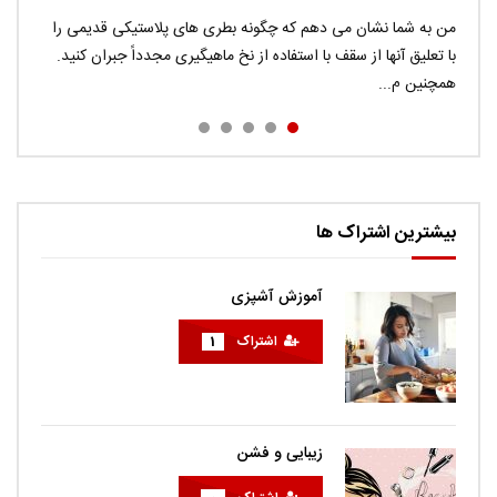
Donec eros risus, auctor quis congue eu, viverra id
من به شما نشان می دهم که چگونه بطری های پلاستیکی قدیمی را
Pellentesque vitae massa commodo, interdum turpis in,
در این ویدیو می توانید ترفند های جاسوسی را در چند دقیقه ببینید.
tellus. Sed ac ligula faucibus, consequat augue nec,
با تعلیق آنها از سقف با استفاده از نخ ماهیگیری مجدداً جبران کنید.
pretium enim. Integer feugiat felis a justo aliquam, porta
اگر می خواهید راهی برای گرفتن اثر انگشت افراد داشته باشید ، به
راحتی...
همچنین م...
euismod nunc volutp...
sodales diam. Cras quis met...
بیشترین اشتراک ها
آموزش آشپزی
اشتراک
1
زیبایی و فشن