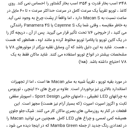
348 اسب بخار قدرت و 354 اسب بخار گشتاور را احساس نمی کند. روی
کاغذ ، توربو تقریباً یک سرعت کامل در سرعت حداکثر سرعت 0 تا 60 مایل در
ساعت نسبت به Macan S دارد ، اما واقعاً از پشت چرخ به وجود نمی آید.
به خاطر مقایسه ، وقتی شما یک Cayenne S یا Panamera 4S رانندگی
می کنید ، از خروجی V6 تحت تأثیر قرار می گیرید. پس از آن ، دریچه گاز را
در یک کاین توربو یا پانامرا توربو مخلوط کرده و مانند اوه ، همانطور که هست
، هست. شاید به این دلیل باشد که آن وسایل نقلیه بزرگتر از موتورهای V8 با
مشخصات بیشتر در انواع توربو استفاده می کنند. شاید ماکان فقط به یک
V8 احتیاج داشته باشد. (هه!)
در مورد بقیه توربو ، تقریباً شبیه به سایر Macan ها است ، اما از تجهیزات
استاندارد بالاتری نیز برخوردار است. علاوه بر چرخ های 20 اینچی ، توربوس
به چراغهای LED تطبیقی ​​، دامنهای جانبی Sport Design ، اسپویلر سقفی
ثابت و اگزوز اسپرت اسپرت (که بسیار آرام نیز هست) مجهز است. این
قطعات در کنار به روزرسانی های بصری ماکان کار می کنند: شیک جلو جلوی
همیشه کمی لمسی و چراغ های LED کامل. همچنین می توانید Macan را
در تعدادی رنگ جدید از جمله Mamba Green که در اینجا دیده می شود ،