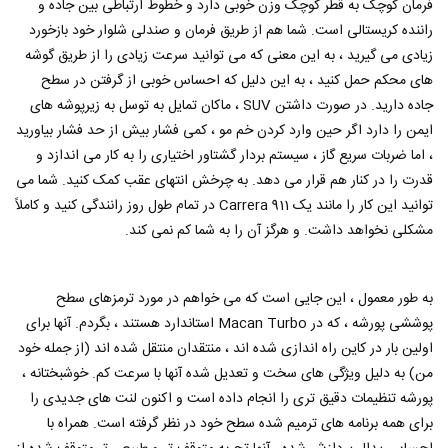
فرمان کوچک به قطر کوچک وزن خوبی دارد و خطوط ارتباطی بین جاده و
راننده کریستالی است. شما هم از طریق فرمان و صندلی شلوار خود بازخورد
زیادی می گیرید ، به این معنی که می توانید سرعت زیادی را از طریق گوشه
های محکم حمل کنید ، به این دلیل که احساس خوبی از گرفتن در سطح
جاده دارید. در صورت داشتن SUV ، ماکان تمایل به توسل به زیرپوشه های
ایمن را دارد اگر حین وارد کردن خم مو ، کمی فشار بیش از حد فشار بیاورید
، اما ضربات سریع گاز ، سیستم بردار گشتاور اختیاری را به کار می اندازد و
قدرت را در کنار هم قرار می دهد. به چرخش انتهای عقب کمک کنید. شما می
توانید این کار را مانند یک 911 Carrera در تمام طول روز رانندگی کنید و کاملاً
مشکلی نخواهد داشت. و هرگز آن را به شما کم نمی کند.
به طور معمول ، این جایی است که می خواهم در مورد ترمزهای سطح
پوششی پورشه ، که در Macan Turbo استاندارد هستند ، بگردم. آنها برای
اولین بار در کاین راه اندازی شده اند ، منتقدان منتقل شده اند (از جمله خود
من) به دلیل ویژگی های سخت و تعدیل شده آنها با سرعت کم. خوشبختانه ،
پورشه تنظیمات دقیق تری را انجام داده است و اکنون لنت های جدیدی را
برای همه برنامه های ترمیم شده سطح خود در نظر گرفته است. همراه با