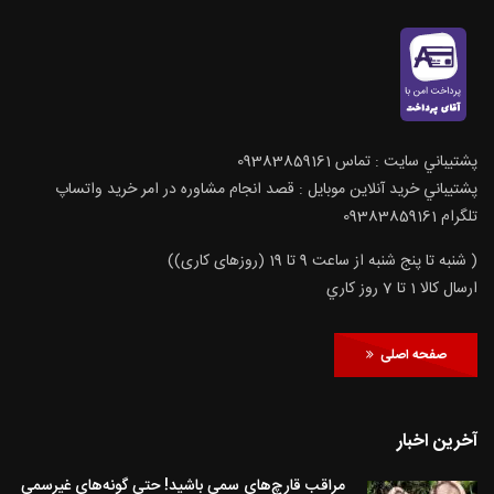
پشتيباني سايت : تماس 09383859161
پشتيباني خريد آنلاين موبايل : قصد انجام مشاوره در امر خرید واتساپ
تلگرام 09383859161
( شنبه تا پنج شنبه از ساعت 9 تا 19 (روزهای کاری))
ارسال كالا 1 تا 7 روز كاري
صفحه اصلی
آخرین اخبار
مراقب قارچ‌های سمی باشید! حتی گونه‌های غیرسمی