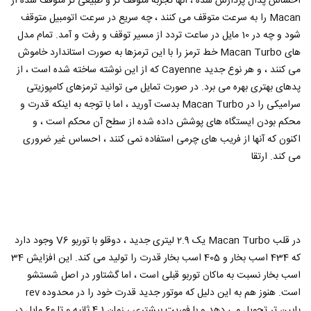
احساس پدال پردازش شده ، آنها تجربه متوقف تر و طبیعی تر متوقف شده از
Macan را به سرعت متوقف می کنند ، چه سریع در سرعت اتومبیل متوقف
شود و چه در 10 مایل در ساعت تردد از مسیر توقف و رفت و آمد. تمام مدل
های Macan Turbo خط ترمز را با این ترمزها به صورت استاندارد خاموش
می کنند ، و هر نوع جدید Cayenne که از این نوشته ساخته شده است ، از
پدهای بهتری بهره می برد. در صورت تمایل می توانید ترمزهای کامپوزیتی
سرامیکی را در Macan Turbo بدست آورید ، اما با توجه به اینکه قدرت و
محکم بودن ایستگاه های پوشش داده شده از سطح آن محکم است ، و
اکنون که آنها از فریب های چرمی استفاده نمی کنند ، احساس غیر ضروری
می کند. ارتقا
در قلب Macan Turbo یک 2.9 لیتری جدید ، دوقلو با توربو V6 وجود دارد
که 434 اسب بخار و 405 اسب بخار قدرت را تولید می کند. این افزایش 34
اسب بخار نسبت به ماکان توربو قبلی است ، اما گشتاور در اصل شستشو
است. هنوز هم به این دلیل که موتور جدید قدرت خود را در محدوده rev
پایین تر تحویل می دهد و با فوریت بیشتری ، زمان 4.1 ثانیه 0 تا 60 مایل در