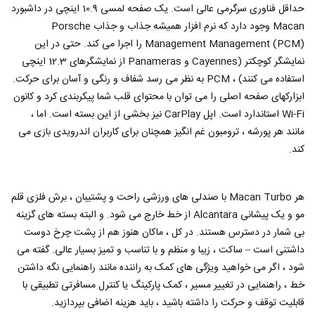
حداقل فناوری سرگرمی عالی است. یک صفحه لمسی 10.9 اینچی در داشبورد
Macan وجود دارد که نرم افزار همیشه جذاب و جذاب Porsche
Management Management (PCM) را اجرا می کند. حتی در این
نمایشگر کوچکتر (Cayennes و Panameras از نمایشگرهای 12.3 اینچی
استفاده می کنند) ، PCM به نظر می رسد شفاف و رنگی و آسان برای حرکت.
ابزارکهای صفحه اصلی را می توان با محتوای قلب شما پیکربندی کرد و کانون
Wi-Fi استاندارد است. اپل CarPlay نیز بخشی از این بسته است. اما ،
مانند هر پورشه ، ترومبون غم انگیز همچنان برای کاربران اندرویدی بازی می
کند.
هر Macan Turbo با صندلی های ورزشی راحت و پشتیبان ، برش فلزی قلم
مو و یک پیشانی Alcantara از خط خارج می شود. و البته بسته های گزینه
بی شمار در دسترس هستند. در کل ، ماکان هنوز هم از پشت چرخ دوست
داشتنی است – ساکت ، زیبا و منظم و با تناسب و تمیز بسیار عالی. گفته می
شود ، اگر می خواهید ویژگی های کمک به راننده مانند راهنمایی نگه داشتن
خط ، راهنمایی در تغییر مسیر ، کمک پارکینگ یا کنترل مسافرتی تطبیقی ​​با
قابلیت توقف و حرکت را داشته باشید ، باید هزینه اضافی بپردازید.