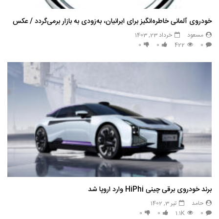
خودروی آلمانی خاطره‌انگیز برای ایرانیان، به‌زودی به بازار برمی‌گردد / عکس
مسعود
خرداد 23, 1403
0
0
422
0
برند خودروی برقی چینی HiPhi وارد اروپا شد
حامد
تیر 3, 1402
0
0
1.1K
0