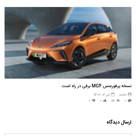
نسخه پرفورمنس MG4 برقی در راه است
حامد
تیر 3, 1402
0
0
1K
0
ارسال دیدگاه