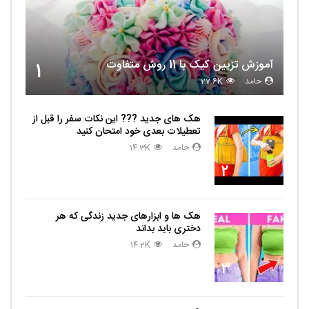
آموزش تزیین کیک با 11 روش متفاوت
1
حامد
27.6K
هک های جدید ??️? این نکات سفر را قبل از
تعطیلات بعدی خود امتحان کنید
حامد
14.3K
2
هک ها و ابزارهای جدید زندگی که هر
دختری باید بداند
حامد
14.2K
3