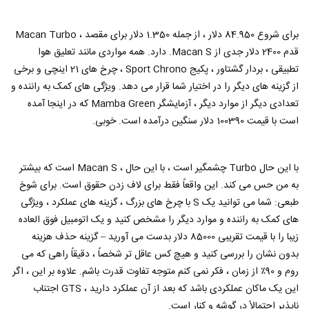
برای شروع 84.950 دلار ، از جمله 1.350 دلار برای مقصد ، Macan Turbo
قدم 2400 دلار جدی از Macan S. دارد. همه مواردی مانند تعلیق هوا
تطبیقی ​​، بردار گشتاور ، پکیج Sport Chrono ، چرخ های 21 اینچی و برخی
از گزینه های دیگر را در اختیار شما قرار می دهد. ویژگی های کمک به راننده و
تعدادی دیگر از موارد دیگر ، آزمایشگر Mamba Green که در اینجا آمده
است با قیمت 100390 دلار سنگین درآمده است. خوبی.
با این حال Turbo چشمگیر است ، با این حال ، Macan S است که بیشتر
به من حس می کند. این واقعاً فقط برای لاف زدن حقوق است. برای شوخ
طبعی: شما می توانید یک S با چرخ های بزرگ ، گزینه های عملکرد ، ویژگی
های کمک به راننده و موارد دیگر را مشخص کنید و یک اتومبیل فوق العاده
زیبا را با قیمت تقریبی 85000 دلار بدست می آورید – گزینه حذف هزینه
بدون نشان را بررسی کنید و هیچ کس عاقل تر شخصاً ، دقیقاً راهی که می
روم و 90٪ از زمان ، فکر نمی کنم متوجه تفاوت قدرت باشم. علاوه بر این ، اگر
این یک ماکان عملکردی باشد که بعد از آن عملکرد دارید ، GTS اجتناب
ناپذیر احتمالاً در گوشه و کنار است.