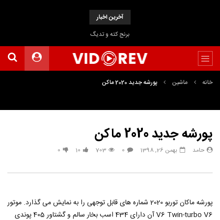
آخرین اخبار
برنج کته و تدیگ
خانه
ماشین
پورشه جدید 2020 ماکن
پورشه جدید 2020 ماکن
حامد
بهمن 26, 1398
0
703
10
0
پورشه ماکان توربو 2020 شماره های قابل توجهی را به نمایش می گذارد. موتور
V6 Twin-turbo V6 آن دارای 434 اسب بخار سالم و گشتاور 405 پوندی