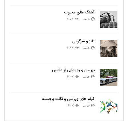
آهنگ های محبوب
حامد
4.7K
طنز و سرگرمی
حامد
4.6K
بررسی و رو نمایی از ماشین
حامد
4.2K
فیلم های ورزشی و نکات برجسته
حامد
4.1K