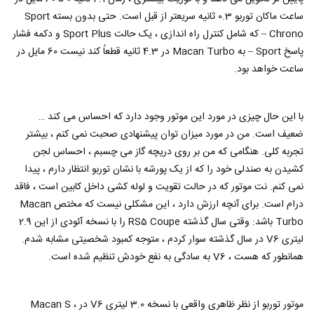
ساعت ماکان توربو 0.3 ثانیه سریعتر از قبل است. حتی بدون بسته Sport
Chrono – که شامل کنترل راه اندازی ، یک حالت Sport Plus و دکمه فشار
پاسخ Sport – به Macan Turbo در 4.3 ثانیه قطعاً کند نیست 60 مایل در
ساعت خواهد بود.
با این حال چیزی در مورد این موتور وجود دارد که احساس می کند …
ضعیف است. من در مورد میزان توان پیشنهادی صحبت نمی کنم ، بیشتر
تجربه کلی. هنگامی که من بر روی دریچه گاز می چسبم ، احساس لجن
کشیدن به صندلی خود را که از یک پورشه با نشان توربو انتظار دارم ، پیدا
نمی کنم. نت موتور که در حالت تقویت و لوله کشی داخل کابین است ، فاقد
درام است. برای آنچه ارزش دارد ، این مشکلی نیست که مختص Macan
Turbo باشد: وقتی سال گذشته RS5 Coupe را با نسخه آئودی از این 2.9
لیتری V6 در سال گذشته سوار کردم ، متوجه کمبود شخصیتی مشابه شدم.
همانطور که هست ، V6 به سادگی به نفع خودش تنظیم شده است.
موتور توربو از نظر ظاهری واقعی با نسخه 3.0 لیتری V6 در Macan S ،