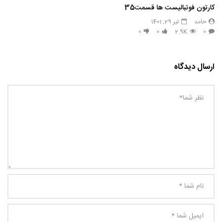
کارتون فوتبالیست ها قسمت35
حامد
تیر 29, 1401
0
0
2.9K
0
ارسال دیدگاه