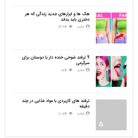
هک ها و ابزارهای جدید زندگی که هر
دختری باید بداند
حامد
14.2K
3
9 ترفند شوخی خنده دار با دوستان برای
سرگرمی
حامد
12K
4
ترفند های کاربردی با مواد غذایی در چند
دقیقه
حامد
10.7K
5