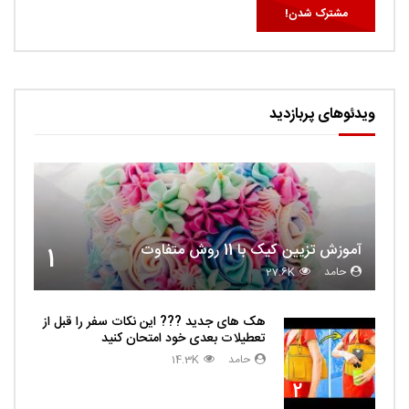
ویدئوهای پربازدید
آموزش تزیین کیک با 11 روش متفاوت
1
حامد
27.6K
هک های جدید ??️? این نکات سفر را قبل از
تعطیلات بعدی خود امتحان کنید
حامد
14.3K
2