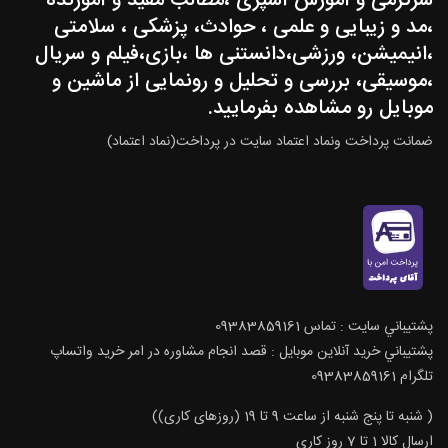
سرگرمی و آموزش آشپزی ،مطالب مفید و آموزنده
،مد و زیبایی و علمی ، حوادث، پزشکی ، سلامتی
،انیمیشن، ورزشی،دانستنی ها ،بازی،فیلم و سریال
،موسیقی، بررسی و تحلیل و رونمایی از ماشین و
موبایل رو مشاهده بفرمایید.
ضمانت پرداخت ونماد اعتماد سایت در پرداخت(نماد اعتماد)
پشتيباني سايت : تماس 09383859161
پشتيباني خريد آنلاين موبايل : قصد انجام مشاوره در امر خرید واتساپ
تلگرام 09383859161
( شنبه تا پنج شنبه از ساعت 9 تا 19 (روزهای کاری))
ارسال كالا 1 تا 7 روز كاري