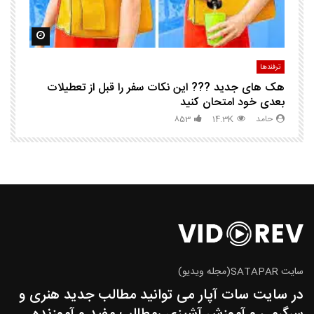
مشاهده بعدا
مشاهده ب
ترفندها
تر
هک های جدید ??️? این نکات سفر را قبل از تعطیلات
چگ
بعدی خود امتحان کنید
حامد
14.3K
853
سایت SATAPAR(مجله ویدیو)
در سایت سات آپار می توانید مطالب جدید هنری و