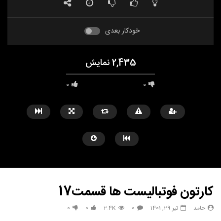
خودکار بعدی
2,435 نمایش
0
0
کارتون فوتبالیست ها قسمت17
حامد
تیر 29, 1401
0
2.4K
0
0
مشاهده بعدا