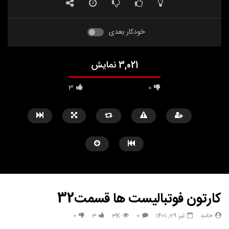
خودکار بعدی
3,021 نمایش
3
0
کارتون فوتبالیست ها قسمت32
حامد
تیر 29, 1401
0
3K
3
0
مشاهده بعدا