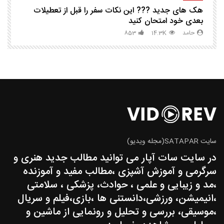
هک های جدید ??️? این نکات سفر را قبل از تعطیلات
چگ
بعدی خود امتحان کنید
حامد
14.3K
853
سایت SATAPAR(مجله ویدیو)
در سایت سات آپار می توانید مطالب جدید هنری و
سرگرمی و آموزش آشپزی ،مطالب مفید و آموزنده
،مد و زیبایی و علمی ، حوادث، پزشکی ، سلامتی
،انیمیشن، ورزشی،دانستنی ها ،بازی،فیلم و سریال
،موسیقی، بررسی و تحلیل و رونمایی از ماشین و