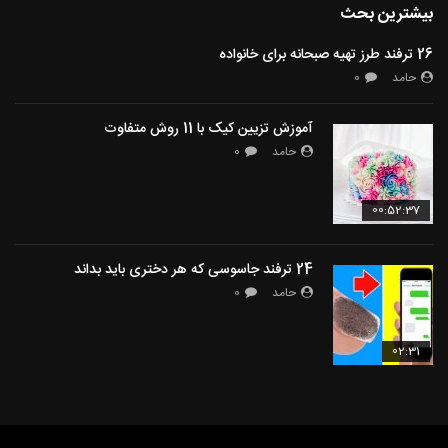
بیشترین بحث
26 ترفند طرز تهیه صبحانه برای خانواده
حامد
0
آموزش تزیین کیک با 11 روش متفاوت
حامد
0
00:52:37
24 ترفند جاسوسی که هر دختری باید بداند
حامد
0
02:31