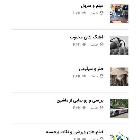
فیلم و سریال
حامد
6.3K
آهنگ های محبوب
حامد
4.7K
طنز و سرگرمی
حامد
4.6K
بررسی و رو نمایی از ماشین
حامد
4.2K
فیلم های ورزشی و نکات برجسته
حامد
4.1K