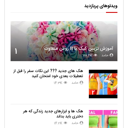
ویدئوهای پربازدید
آموزش تزیین کیک با 11 روش متفاوت
1
حامد
27.6K
هک های جدید ??️? این نکات سفر را قبل از
تعطیلات بعدی خود امتحان کنید
حامد
14.3K
2
هک ها و ابزارهای جدید زندگی که هر
دختری باید بداند
حامد
14.2K