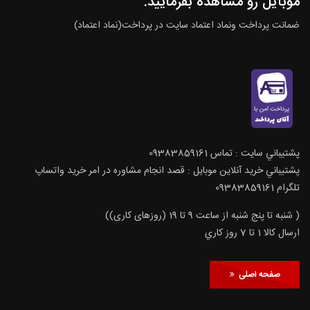
موبایل رو مشاهده بفرمایید.
ضمانت پرداخت ونماد اعتماد سایت در پرداخت(نماد اعتماد)
پشتيباني سايت : تماس 09383859161
پشتيباني خريد آنلاين موبايل : قصد انجام مشاوره در امر خرید واتساپ
تلگرام 09383859161
( شنبه تا پنج شنبه از ساعت 9 تا 19 (روزهای کاری))
ارسال كالا 1 تا 7 روز كاري
صفحه اصلی