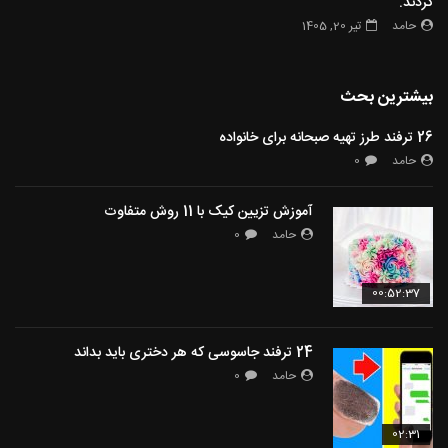
کردند.
حامد
تیر 20, 1405
بیشترین بحث
26 ترفند طرز تهیه صبحانه برای خانواده
حامد
0
آموزش تزیین کیک با 11 روش متفاوت
حامد
0
00:52:37
24 ترفند جاسوسی که هر دختری باید بداند
حامد
0
02:31