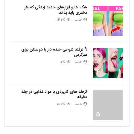
هک ها و ابزارهای جدید زندگی که هر
دختری باید بداند
حامد
14.2K
3
9 ترفند شوخی خنده دار با دوستان برای
سرگرمی
حامد
12K
4
ترفند های کاربردی با مواد غذایی در چند
دقیقه
حامد
10.7K
5