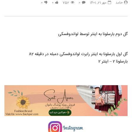
حامد
مهر 21, 1401
0
752
0
0
Murat Göğebakan & Heijan –
Vurgunum mp3
حامد
تیر 29, 1403
1
789
2.6K
0
گل دوم بارسلونا به اینتر توسط لواندوفسکی
گل اول بارسلونا به اینتر رابرت لواندوفسکی دمبله در دقیقه 82
بارسلونا 2 – اینتر 2