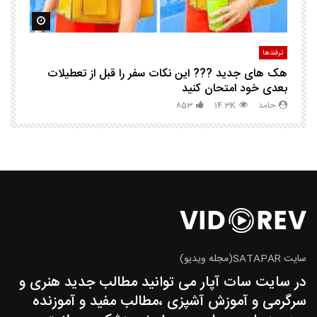
مشاهده بعدا
مشاهده ب
ترفندها
تر
هک های جدید ??️? این نکات سفر را قبل از تعطیلات
چگ
بعدی خود امتحان کنید
حامد
14.3K
853
سایت SATAPAR(مجله ویدیو)
در سایت سات آپار می توانید مطالب جدید هنری و
سرگرمی و آموزش آشپزی ،مطالب مفید و آموزنده