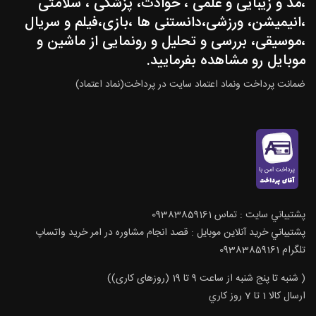
،مد و زیبایی و علمی ، حوادث، پزشکی ، سلامتی
،انیمیشن، ورزشی،دانستنی ها ،بازی،فیلم و سریال
،موسیقی، بررسی و تحلیل و رونمایی از ماشین و
موبایل رو مشاهده بفرمایید.
ضمانت پرداخت ونماد اعتماد سایت در پرداخت(نماد اعتماد)
پشتيباني سايت : تماس 09383859161
پشتيباني خريد آنلاين موبايل : قصد انجام مشاوره در امر خرید واتساپ
تلگرام 09383859161
( شنبه تا پنج شنبه از ساعت 9 تا 19 (روزهای کاری))
ارسال كالا 1 تا 7 روز كاري