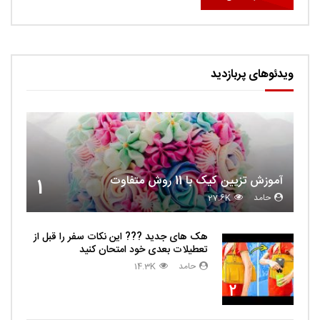
ویدئوهای پربازدید
آموزش تزیین کیک با 11 روش متفاوت
1
حامد
27.6K
هک های جدید ??️? این نکات سفر را قبل از
تعطیلات بعدی خود امتحان کنید
حامد
14.3K
2