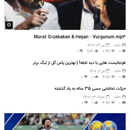
مشاه
Murat Göğebakan & Heijan – Vurgunum mp3
حامد
تیر 29, 1403
1
789
2.6K
0
فوتبالیست هایی با دید نابغه! | بهترین پاس گل از لیگ برتر
حامد
تیر 2, 1402
0
0
4.2K
0
حرکت تماشایی مسی 35 ساله به یاد گذشته
حامد
خرداد 26, 1402
0
1
4.8K
0