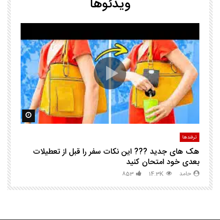
ویدئوها
25 ترفند هوشم
ا
ک
مشاهده بعدا
مشاهده ب
ترفندها
تر
هک های جدید ??️? این نکات سفر را قبل از تعطیلات
چگ
بعدی خود امتحان کنید
حامد
14.3K
853