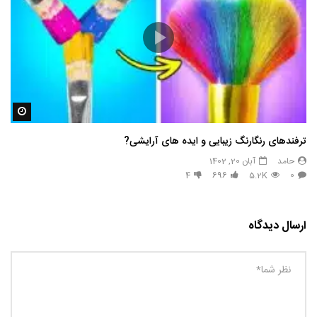
مشاه
ترفندهای رنگارنگ زیبایی و ایده های آرایشی?
حامد
آبان 20, 1402
4
696
5.2K
0
ارسال دیدگاه