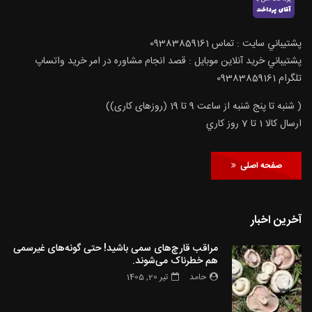
پشتيباني سايت : تماس 09383859161
پشتيباني خريد آنلاين موبايل : قصد انجام مشاوره در امر خرید واتساپ
تلگرام 09383859161
( شنبه تا پنج شنبه از ساعت 9 تا 19 (روزهای کاری))
ارسال كالا 1 تا 7 روز كاري
صفحه اصلی
آخرین اخبار
مراقب قارچ‌های سمی باشید! حتی گونه‌های غیرسمی
هم خطرناک می‌شوند.
حامد
تیر 20, 1405