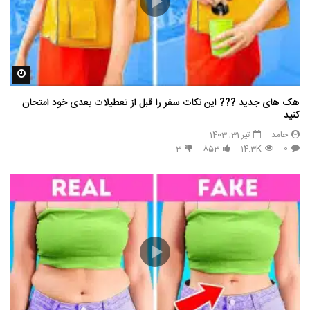
مشاه
هک های جدید ??️? این نکات سفر را قبل از تعطیلات بعدی خود امتحان
کنید
حامد
تیر 31, 1403
3
853
14.3K
0