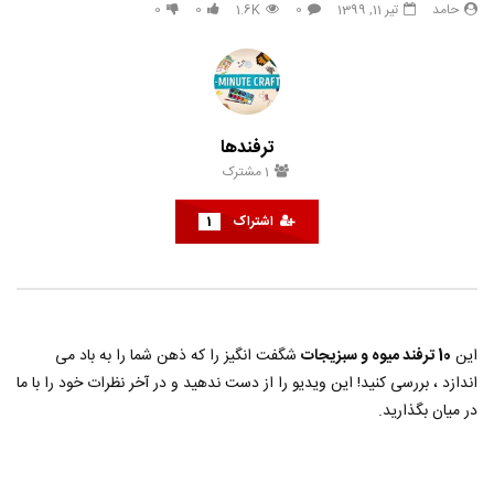
حامد
تیر 11, 1399
0
1.6K
0
0
33 هک درخشان برای زیبایی طبیعی
هک های جدید ??️? این نکات 
تعطیلات بعدی خود امتحان ک
حامد
تیر 31, 1403
حامد
تیر 31, 1403
6
790
3.8K
0
853
14.3K
0
ترفندها
1
مشترک
اشتراک
1
این
10 ترفند میوه و سبزیجات
شگفت انگیز را که ذهن شما را به باد می
اندازد ، بررسی کنید! این ویدیو را از دست ندهید و در آخر نظرات خود را با ما
در میان بگذارید.