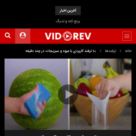
آخرین اخبار
برنج کته و تدیگ
خانه
ترفندها
10 ترفند کاربردی با میوه و سبزیجات در چند دقیقه
نمایشگر
Media error: Format(s) not supported or source(s) not found
ویدیو
دریافت پرونده: https://www.uploadbag.com/ofiles/a6e6ad26ea88217467f6dd81ad363341/10-
practical-tricks-with-fruits-and-vegetables-in-a-few-minutes.mp4