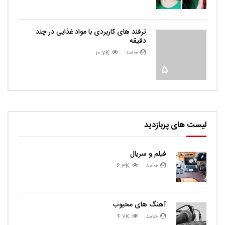
ترفند های کاربردی با مواد غذایی در چند
دقیقه
حامد
10.7K
5
لیست های پربازدید
فیلم و سریال
حامد
6.3K
آهنگ های محبوب
حامد
4.7K