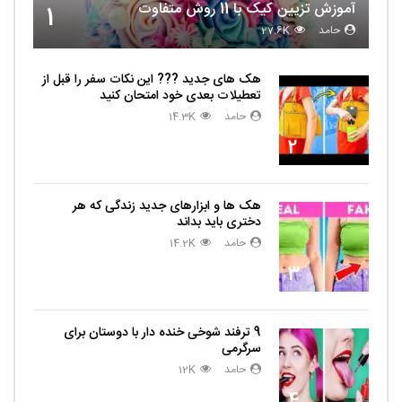
آموزش تزیین کیک با 11 روش متفاوت
1
حامد
27.6K
هک های جدید ??️? این نکات سفر را قبل از
تعطیلات بعدی خود امتحان کنید
حامد
14.3K
2
هک ها و ابزارهای جدید زندگی که هر
دختری باید بداند
حامد
14.2K
3
9 ترفند شوخی خنده دار با دوستان برای
سرگرمی
حامد
12K
4