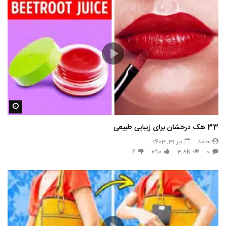
مشاه
33 هک درخشان برای زیبایی طبیعی
حامد
تیر 31, 1403
6
790
3.8K
0