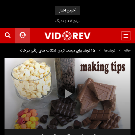
آخرین اخبار
برنج کته و تدیگ
خانه
ترفندها
15 ترفند برای درست کردن شکلات های رنگی در خانه
نمایشگر
Media error: Format(s) not supported or source(s) not found
ویدیو
دریافت پرونده: https://www.uploadbag.com/ofiles/47da282fbe56f0bc6f987179343e00c9/15-
tricks-to-make-colored-chocolates-at-home.mp4