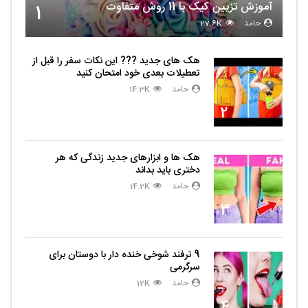
آموزش تزیین کیک با 11 روش متفاوت
1
حامد
27.6K
هک های جدید ??️? این نکات سفر را قبل از
تعطیلات بعدی خود امتحان کنید
حامد
14.3K
2
هک ها و ابزارهای جدید زندگی که هر
دختری باید بداند
حامد
14.2K
3
9 ترفند شوخی خنده دار با دوستان برای
سرگرمی
حامد
12K
4