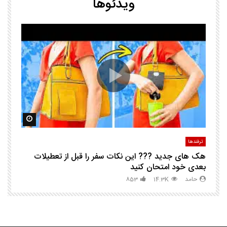
ویدئوها
25 ترفند هوشم
ا
ک
مشاهده بعدا
مشاهده ب
ترفندها
تر
هک های جدید ??️? این نکات سفر را قبل از تعطیلات
چگ
بعدی خود امتحان کنید
حامد
14.3K
853