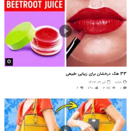
مشاه
33 هک درخشان برای زیبایی طبیعی
حامد
تیر 31, 1403
6
790
3.8K
0