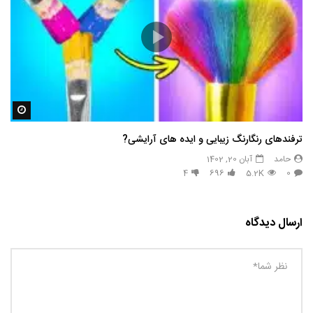
مشاه
ترفندهای رنگارنگ زیبایی و ایده های آرایشی?
حامد
آبان 20, 1402
4
696
5.2K
0
ارسال دیدگاه