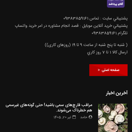
پشتيباني سايت : تماس 09383859161
پشتيباني خريد آنلاين موبايل : قصد انجام مشاوره در امر خرید واتساپ
تلگرام 09383859161
( شنبه تا پنج شنبه از ساعت 9 تا 19 (روزهای کاری))
ارسال كالا 1 تا 7 روز كاري
صفحه اصلی
آخرین اخبار
مراقب قارچ‌های سمی باشید! حتی گونه‌های غیرسمی
هم خطرناک می‌شوند.
حامد
تیر 20, 1405