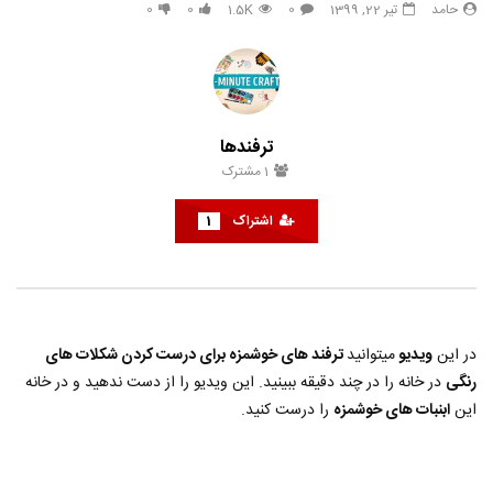
حامد
تیر 22, 1399
0
1.5K
0
0
33 هک درخشان برای زیبایی طبیعی
هک های جدید ??️? این نکات 
تعطیلات بعدی خود امتحان ک
حامد
تیر 31, 1403
حامد
تیر 31, 1403
6
790
3.8K
0
853
14.3K
0
ترفندها
1
مشترک
اشتراک
1
در این
ویدیو
میتوانید
ترفند های خوشمزه برای درست کردن شکلات های
رنگی
در خانه را در چند دقیقه ببینید. این ویدیو را از دست ندهید و در خانه
این
ابنبات های خوشمزه
را درست کنید.