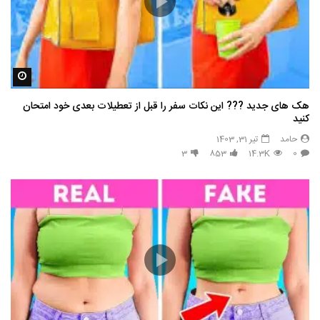
مشاه
هک های جدید ??️? این نکات سفر را قبل از تعطیلات بعدی خود امتحان
کنید
حامد
تیر 31, 1403
3
853
14.3K
0