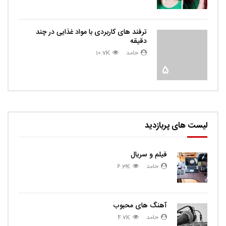
ترفند های کاربردی با مواد غذایی در چند
دقیقه
حامد
10.7K
5
لیست های پربازدید
فیلم و سریال
حامد
6.3K
آهنگ های محبوب
حامد
4.7K