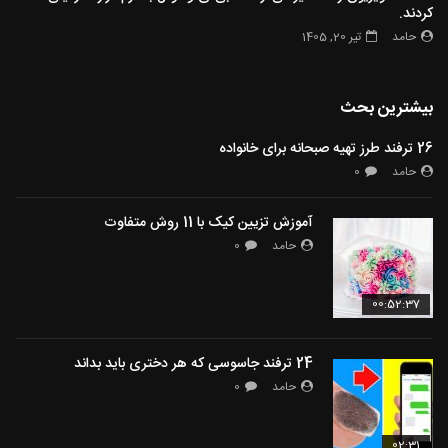
کردند.
حامد
تیر 20, 1405
بیشترین بحث
26 ترفند طرز تهیه صبحانه برای خانواده
حامد
0
آموزش تزیین کیک با 11 روش متفاوت
حامد
0
00:52:37
24 ترفند جاسوسی که هر دختری باید بداند
حامد
0
02:31