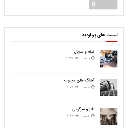
5
لیست های پربازدید
فیلم و سریال
حامد
6.3K
آهنگ های محبوب
حامد
4.7K
طنز و سرگرمی
حامد
4.6K