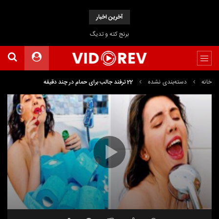
آخرین اخبار
برنج کته و تدیگ
خانه
دسته‌بندی نشده
22 ترفند جالب برای حمام در چند دقیقه
نمایشگر
Media error: Format(s) not supported or source(s) not found
ویدیو
دریافت پرونده: https://www.uploadbag.com/ofiles/ed72f1ddeea64e7eb952777975f7a3d1/22-
interesting-tricks-for-bathing-in-a-few-minutes.mp4