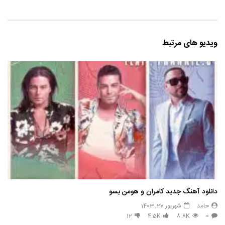
ویدیو های مرتبط
دانلود آهنگ جدید کامران و هومن بسو
حامد
شهریور 27, 1403
12
4.5K
8.8K
0