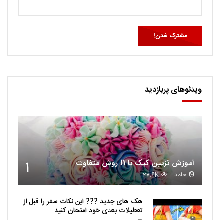
ویدئوهای پربازدید
آموزش تزیین کیک با 11 روش متفاوت
1
حامد
27.6K
هک های جدید ??️? این نکات سفر را قبل از
تعطیلات بعدی خود امتحان کنید