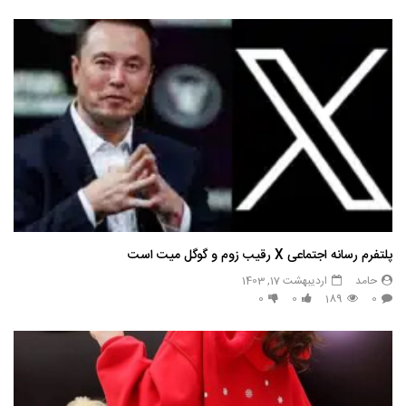
پلتفرم رسانه اجتماعی X رقیب زوم و گوگل میت است
حامد
اردیبهشت 17, 1403
0
0
189
0