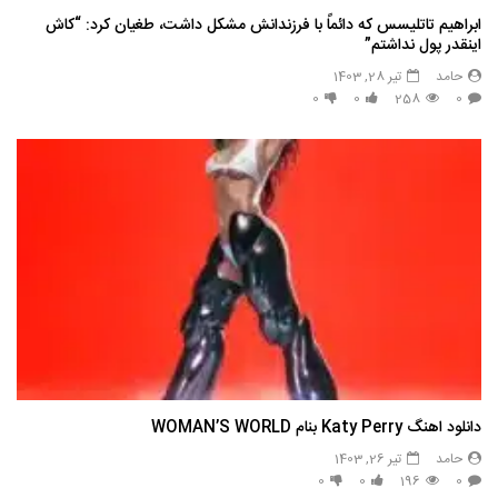
ابراهیم تاتلیسس که دائماً با فرزندانش مشکل داشت، طغیان کرد: “کاش
اینقدر پول نداشتم”
حامد
تیر 28, 1403
0
0
258
0
دانلود اهنگ Katy Perry بنام WOMAN’S WORLD
حامد
تیر 26, 1403
0
0
196
0