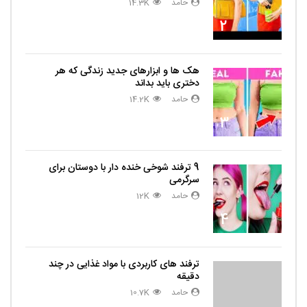
حامد
14.3K
2
هک ها و ابزارهای جدید زندگی که هر
دختری باید بداند
حامد
14.2K
3
9 ترفند شوخی خنده دار با دوستان برای
سرگرمی
حامد
12K
4
ترفند های کاربردی با مواد غذایی در چند
دقیقه
حامد
10.7K