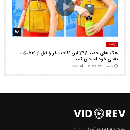
مشاهده بعدا
مشاهده ب
ترفندها
تر
هک های جدید ??️? این نکات سفر را قبل از تعطیلات
چگ
بعدی خود امتحان کنید
حامد
14.3K
853
سایت SATAPAR(مجله ویدیو)