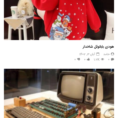
هودی بابانوئل شاخدار
حامد
آبان 3, 1402
0
0
1.2K
0