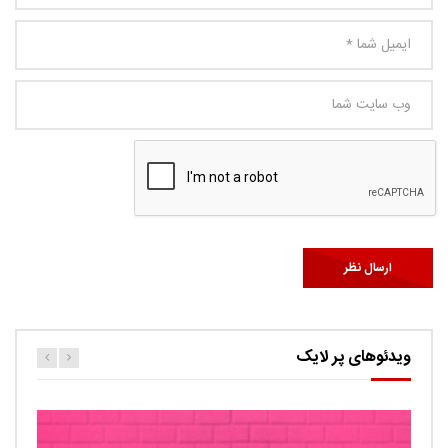
ویدئوهای پر لایک
کارتون اگنس این قسمت ربات ها