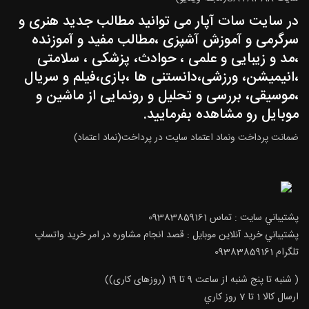
در سایت سات آپار می توانید مطالب جدید هنری و
سرگرمی و آموزش آشپزی ،مطالب مفید و آموزنده
،مد و زیبایی و علمی ، حوادث، پزشکی ، سلامتی
،انیمیشن، ورزشی،دانستنی ها ،بازی،فیلم و سریال
،موسیقی، بررسی و تحلیل و رونمایی از ماشین و
موبایل رو مشاهده بفرمایید.
ضمانت پرداخت ونماد اعتماد سایت در پرداخت(نماد اعتماد)
پشتيباني سايت : تماس 09383859161
پشتيباني خريد آنلاين موبايل : قصد انجام مشاوره در امر خرید واتساپ
تلگرام 09383859161
( شنبه تا پنج شنبه از ساعت 9 تا 19 (روزهای کاری))
ارسال كالا 1 تا 7 روز كاري