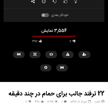
خودکار بعدی
3,554 نمایش
492
2
22 ترفند جالب برای حمام در چند دقیقه
حامد
خرداد 7, 1399
0
3.6K
492
2
مشاهده بعدا