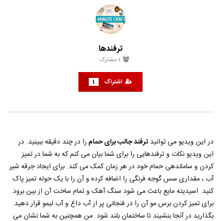
گلچین بهترین آهنگ های شاد ایرانی
راهنمای فعال سازی رمز دوم
رمز پویا ) بانک صادرات
حامد
اسفند 11, 1401
حامد
مهر 22, 1401
0
0
2.9K
0
0
1
3.4K
0
ترفندها
1
مشترک
اشتراک
1
در این ویدیو می توانید
ترفند جالب برای حمام
را در چند دقیقه ببینید. در
این ویدیو نکات و ترفندهایی را برای شما بیان می کنم که به شما در تمیز
کردن و ساماندهی حمام خود در هر زمان کمک می کند. برای ایجاد جرقه شیر
آب ، مقداری سس گوجه فرنگی را اضافه کرده و آن را با یک حوله تمیز پاک
کنید. اسیدیته مایع باعث می شود سنگ آهک و تمام ساخت آن از بین برود.
برای تمیز کردن برس مو آن را در فنجانی پر از آب داغ و آب لیمو قرار دهید.
بگذارید در آنجا بنشیند تا ساختمان بلند شود. من همچنین به شما نشان می