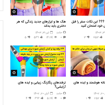
مشاهده بعدا
مشاهده بع
️? این نکات سفر را قبل
هک ها و ابزارهای جدید زندگی که هر
 خود امتحان کنید
دختری باید بداند
حامد
تیر 31, 1403
5
569
14.2K
0
3
853
24 ترفند زیبا و آسان آرایش صورت برای مهمانی
36 ایده متنوع آرایش مو و صورت در چند دقیقه
آرایش
آرایش صورت و زیبایی
آرایش صورت و سایه چشم
مشاهده بعدا
مشاهده بع
انه هوشمند و ایده های
ترفندهای رنگارنگ زیبایی و ایده های
آرایشی?
14
حامد
آبان 20, 1402
4
696
5.2K
0
1
252