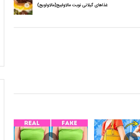
غذاهای گیلانی نوبت مالاوابیج(مالاواویج)