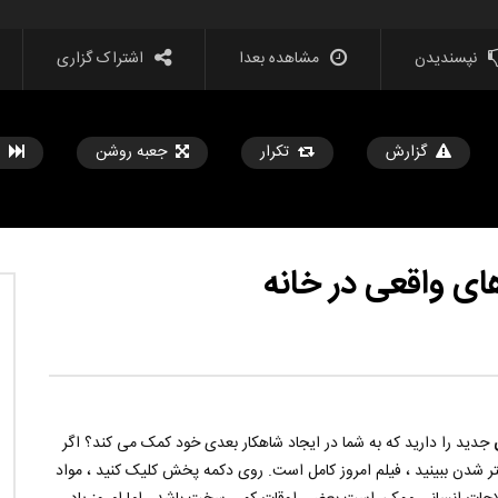
نپسندیدن
مشاهده بعدا
اشتراک گزاری
گزارش
تکرار
جعبه روشن
مشاهده بعدا
??️? این نکات سفر را قبل از
هک ها و ابزارهای جدید زندگی که هر دختر
ی خود امتحان کنید
باید بداند
تیر 31, 1403
حامد
تیر 31, 1403
جدید را دارید که به شما در ایجاد شاهکار بعدی خود کمک می کند؟ اگر
5
569
14.2K
0
3
853
14
ر شدن ببینید ، فیلم امروز کامل است. روی دکمه پخش کلیک کنید ، مواد