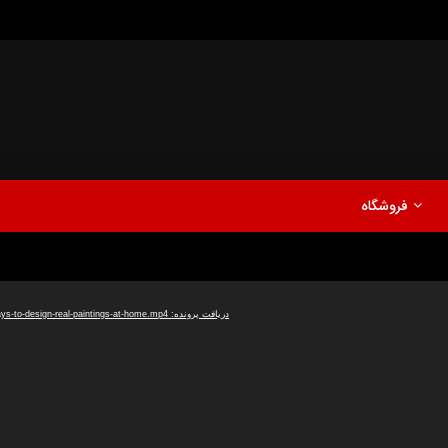
مدلینگ
موزیک
اخبار
پادکست
آشپزی
ترفندها
مشاهده بعدا
فروشگاه
نی دیوید تیلور
Call of Duty: Vanguard اع
اولین تریلر است
مدلینگ
موزیک
اخبار
پادکست
آشپزی
ترفندها
دریافت پرونده: https://www.uploadbag.com/ofiles/9746b7cece16c5140d5bdcc811819c96/22-ways-to-design-real-paintings-at-home.mp4
مشاهده بعدا