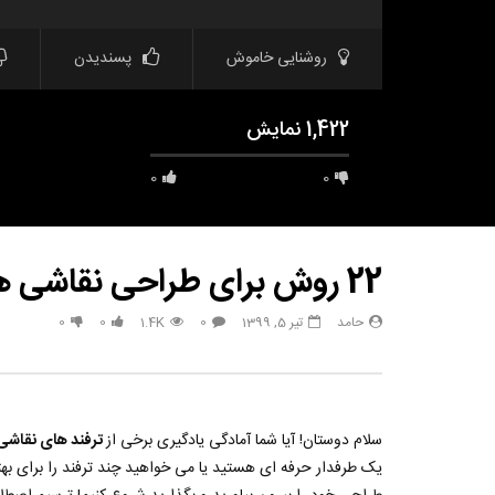
روشنایی خاموش
پسندیدن
1,422 نمایش
0
0
22 روش برای طراحی نقاشی های واقعی در خانه
حامد
تیر 5, 1399
0
1.4K
0
0
مشاهده بعدا
33 هک درخشان برای زیبایی طبیعی
هک های جدید 
تعطیلات بعد
حامد
تیر 31, 1403
حامد
6
790
3.8K
0
سلام دوستان! آیا شما آمادگی یادگیری برخی از
ترفند های نقاشی
.3K
0
یک طرفدار حرفه ای هستید یا می خواهید چند ترفند را برای بهت