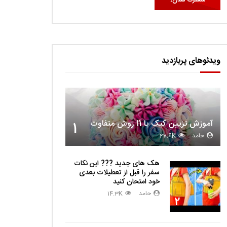
دا
ویدئوهای پربازدید
آموزش تزیین کیک با 11 روش متفاوت
1
حامد
27.6K
دا
هک های جدید ??️? این نکات
سفر را قبل از تعطیلات بعدی
خود امتحان کنید
حامد
14.3K
2