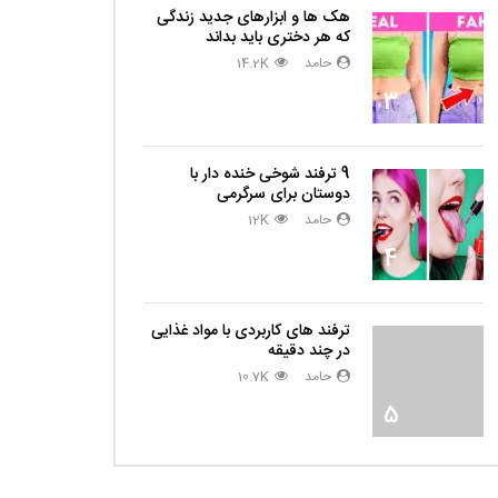
هک ها و ابزارهای جدید زندگی
که هر دختری باید بداند
حامد
14.2K
3
9 ترفند شوخی خنده دار با
دوستان برای سرگرمی
حامد
12K
4
ترفند های کاربردی با مواد غذایی
در چند دقیقه
حامد
10.7K
5