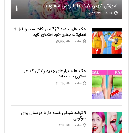
آموزش تزیین کیک با 11 روش متفاوت
1
حامد
27.6K
هک های جدید ??️? این نکات سفر را قبل از
تعطیلات بعدی خود امتحان کنید
حامد
14.3K
2
هک ها و ابزارهای جدید زندگی که هر
دختری باید بداند
حامد
14.2K
3
9 ترفند شوخی خنده دار با دوستان برای
سرگرمی
حامد
12K