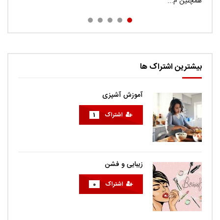
راحتی...
همچنین م...
euismod nunc volutp...
sodales diam. Cras quis met...
بیشترین اشتراک ها
آموزش آشپزی
اشتراک
1
زیبایی و فشن
اشتراک
0