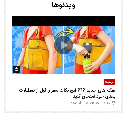
ویدئوها
25 ترفند هوشم
ا
ک
مشاهده بعدا
مشاهده ب
ترفندها
تر
هک های جدید ??️? این نکات سفر را قبل از تعطیلات
چگ
بعدی خود امتحان کنید
حامد
14.3K
853