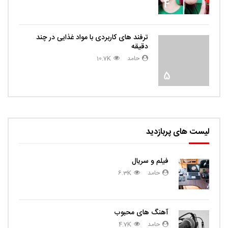
4
ترفند های کاربردی با مواد غذایی در چند
دقیقه
حامد
10.7K
5
لیست های پربازدید
فیلم و سریال
حامد
6.3K
آهنگ های محبوب
حامد
4.7K