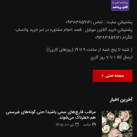
پشتيباني سايت : تماس 09383859161
پشتيباني خريد آنلاين موبايل : قصد انجام مشاوره در امر خرید واتساپ
تلگرام 09383859161
( شنبه تا پنج شنبه از ساعت 9 تا 19 (روزهای کاری))
ارسال كالا 1 تا 7 روز كاري
صفحه اصلی
آخرین اخبار
مراقب قارچ‌های سمی باشید! حتی گونه‌های غیرسمی
هم خطرناک می‌شوند.
حامد
تیر 20, 1405