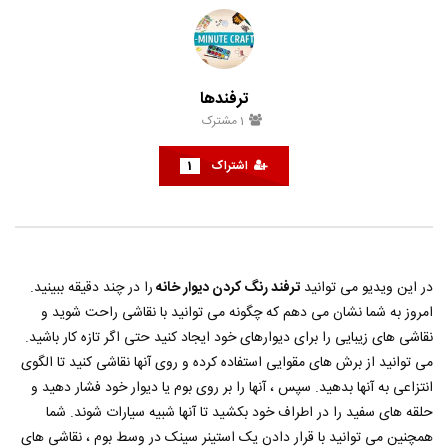
گلچین بهترین آهنگ های شاد ایرانی
راهنمای فعال سازی رمز دوم
رمز پویا ) بانک صادرات
حامد
اسفند 11, 1401
حامد
مهر 22, 1401
0
0
2.9K
0
0
1
3.4K
0
ترفندها
1
مشترک
اشتراک
1
در این ویدیو می توانید
ترفند رنگ کردن دیوار خانه
را در چند دقیقه ببینید.
امروز به شما نشان می دهم که چگونه می توانید با نقاشی راحت شوید و
نقاشی های زیبایی را برای دیوارهای خود ایجاد کنید حتی اگر تازه کار باشید.
می توانید از برش های مقوایی استفاده کرده و روی آنها نقاشی کنید تا الگوی
انتزاعی به آنها بدهید. سپس ، آنها را بر روی بوم یا دیوار خود فشار دهید و
حلقه های سفید را در اطراف خود بکشید تا آنها شبیه سیارات شوند. شما
همچنین می توانید با قرار دادن یک استینر سینک در وسط بوم ، نقاشی های