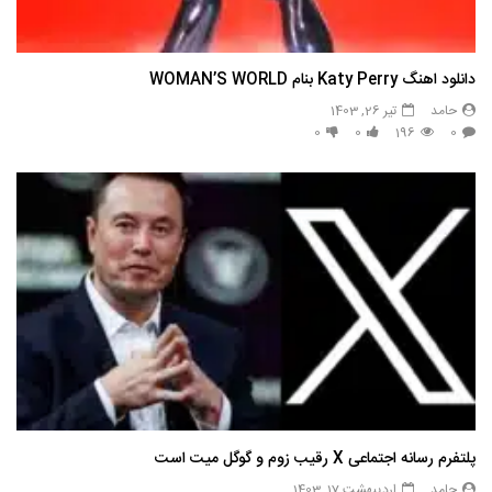
دانلود اهنگ Katy Perry بنام WOMAN’S WORLD
حامد
تیر 26, 1403
0
0
196
0
پلتفرم رسانه اجتماعی X رقیب زوم و گوگل میت است
حامد
اردیبهشت 17, 1403