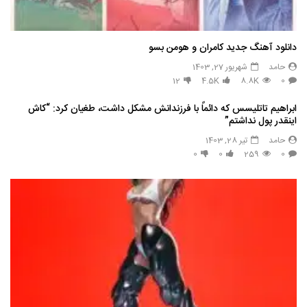
دانلود آهنگ جدید کامران و هومن بسو
حامد
شهریور 27, 1403
12
4.5K
8.8K
0
ابراهیم تاتلیسس که دائماً با فرزندانش مشکل داشت، طغیان کرد: “کاش
اینقدر پول نداشتم”
حامد
تیر 28, 1403
0
0
259
0