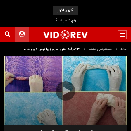
آخرین اخبار
برنج کته و تدیگ
خانه
دسته‌بندی نشده
23 ترفند هنری برای زیبا کردن دیوار خانه
نمایشگر
Media error: Format(s) not supported or source(s) not found
ویدیو
دریافت پرونده: https://www.uploadbag.com/ofiles/533dd9eaae6290ce48e4cab9aa16a970/30-
tricks-to-prepare-a-delicious-drink-for-the-summer.mp4