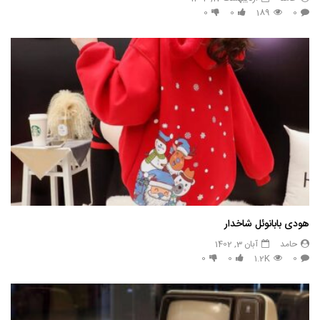
0
0
189
0
هودی بابانوئل شاخدار
حامد
آبان 3, 1402
0
0
1.2K
0