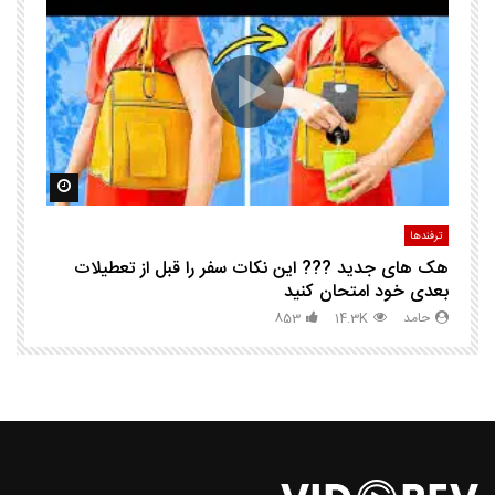
ا
ک
مشاهده بعدا
مشاهده ب
ترفندها
تر
هک های جدید ??️? این نکات سفر را قبل از تعطیلات
چگ
بعدی خود امتحان کنید
حامد
14.3K
853