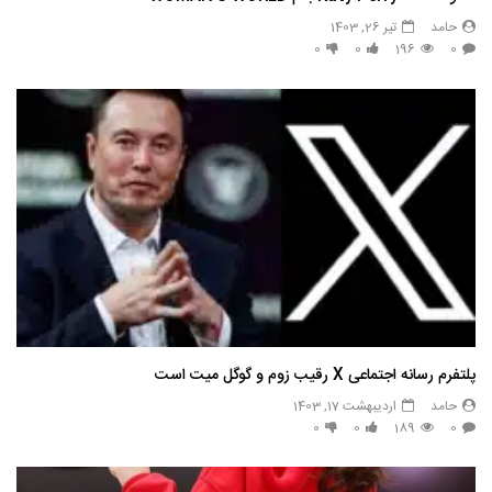
حامد
تیر 26, 1403
0
0
196
0
پلتفرم رسانه اجتماعی X رقیب زوم و گوگل میت است
حامد
اردیبهشت 17, 1403
0
0
189
0