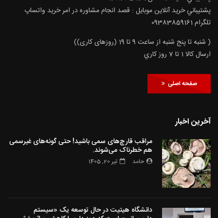
پشتيباني خريد آنلاين موبايل : قصد انجام مشاوره در امر خرید واتساپ
تلگرام 09383859161
( شنبه تا پنج شنبه از ساعت 9 تا 19 (روزهای کاری))
ارسال كالا 1 تا 7 روز كاري
صفحه اصلی
آخرین اخبار
مراقب قارچ‌های سمی باشید! حتی گونه‌های غیرسمی
هم خطرناک می‌شوند.
حامد
تیر 20, 1405
دانشگاه هیتیت در حال توسعه یک «سیستم