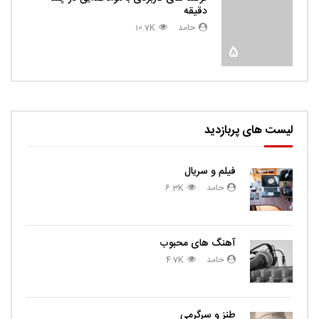
دقیقه
حامد
10.7K
5
لیست های پربازدید
فیلم و سریال
حامد
6.3K
آهنگ های محبوب
حامد
4.7K
طنز و سرگرمی