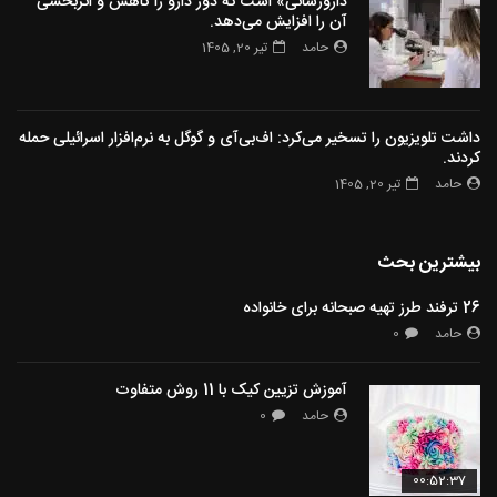
دارورسانی» است که دوز دارو را کاهش و اثربخشی
آن را افزایش می‌دهد.
حامد
تیر 20, 1405
داشت تلویزیون را تسخیر می‌کرد: اف‌بی‌آی و گوگل به نرم‌افزار اسرائیلی حمله
کردند.
حامد
تیر 20, 1405
بیشترین بحث
26 ترفند طرز تهیه صبحانه برای خانواده
حامد
0
آموزش تزیین کیک با 11 روش متفاوت
حامد
0
00:52:37