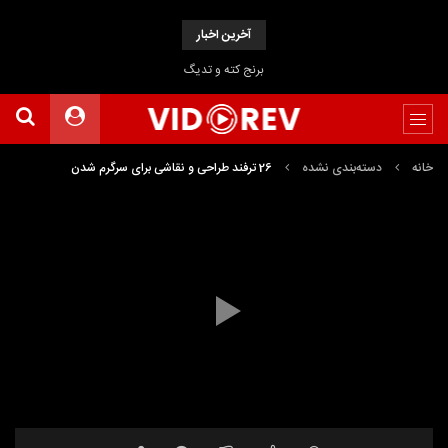
آخرین اخبار
برنج کته و تدیگ
خانه
دسته‌بندی نشده
26 ترفند طراحی و نقاشی برای سرگرم شدن
نمایشگر
Media error: Format(s) not supported or source(s) not found
ویدیو
دریافت پرونده: https://www.uploadbag.com/ofiles/10a71fa21704ccf18b89a7f4e990d4d1/26-
tricks-for-drawing-and-painting-for-fun.mp4