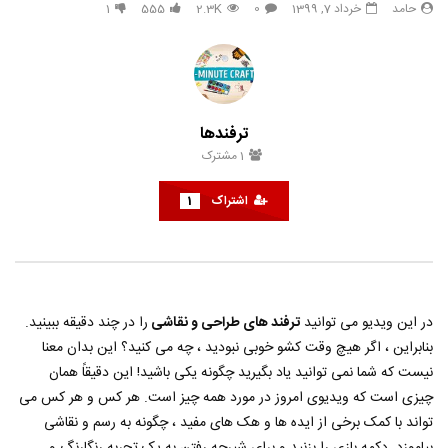
حامد
خرداد 7, 1399
0
2.3K
555
1
گلچین بهترین آهنگ های شاد ایرانی
راهنمای فعال سازی رمز دوم
رمز پویا ) بانک صادرات
حامد
اسفند 11, 1401
حامد
مهر 22, 1401
0
0
2.9K
0
0
1
3.4K
0
ترفندها
1
مشترک
اشتراک
1
در این ویدیو می توانید
ترفند های طراحی و نقاشی
را در چند دقیقه ببینید.
بنابراین ، اگر هیچ وقت کشو خوبی نبودید ، چه می کنید؟ این بدان معنا
نیست که شما نمی توانید یاد بگیرید چگونه یکی باشید! این دقیقاً همان
چیزی است که ویدیوی امروز در مورد همه چیز است. هر کس و هر کس می
تواند با کمک برخی از ایده ها و هک های مفید ، چگونه به رسم و نقاشی