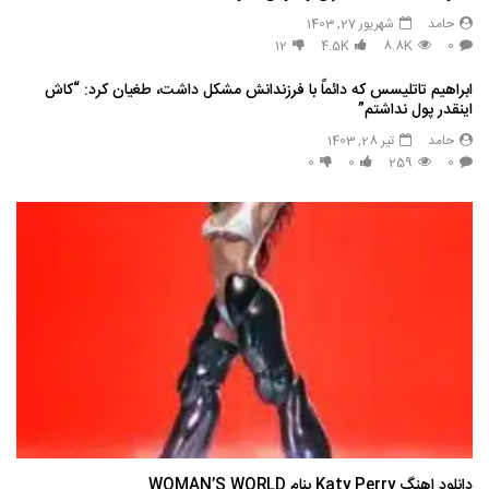
حامد
شهریور 27, 1403
12
4.5K
8.8K
0
ابراهیم تاتلیسس که دائماً با فرزندانش مشکل داشت، طغیان کرد: “کاش
اینقدر پول نداشتم”
حامد
تیر 28, 1403
0
0
259
0
دانلود اهنگ Katy Perry بنام WOMAN’S WORLD