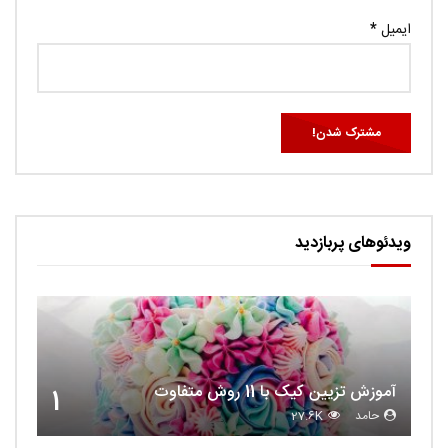
ایمیل
*
ویدئوهای پربازدید
آموزش تزیین کیک با 11 روش متفاوت
1
حامد
27.6K