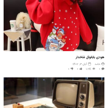
هودی بابانوئل شاخدار
حامد
آبان 3, 1402
0
0
1.2K
0