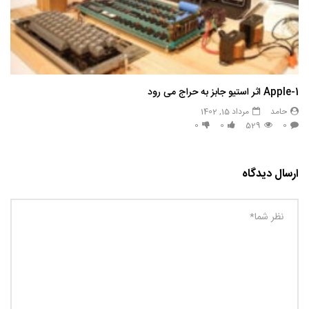
Apple-1 اثر استیو جابز به حراج می رود
حامد
مرداد 15, 1402
0
0
529
0
ارسال دیدگاه