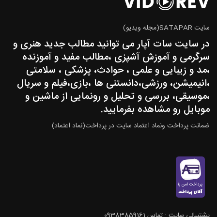
سایت SATAPAR(مجله ویدیو)
در سایت سات آپار می توانید مطالب جدید هنری و
سرگرمی و آموزش آشپزی ،مطالب مفید و آموزنده
،مد و زیبایی و علمی ، حوادث، پزشکی ، سلامتی
،انیمیشن، ورزشی،دانستنی ها ،بازی،فیلم و سریال
،موسیقی، بررسی و تحلیل و رونمایی از ماشین و
موبایل رو مشاهده بفرمایید.
ضمانت پرداخت ونماد اعتماد سایت در پرداخت(نماد اعتماد)
پشتيباني سايت : تماس 09383859161