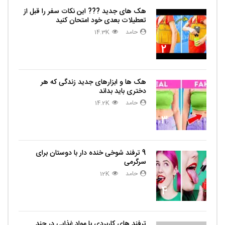
هک های جدید ??️? این نکات سفر را قبل از
تعطیلات بعدی خود امتحان کنید
حامد
14.3K
2
هک ها و ابزارهای جدید زندگی که هر
دختری باید بداند
حامد
14.2K
3
9 ترفند شوخی خنده دار با دوستان برای
سرگرمی
حامد
12K
4
ترفند های کاربردی با مواد غذایی در چند