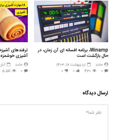
18 مهارت آشپزی برای صرفه جویی در زمان برای خانم ها
آشپزی
Winamp، برنامه افسانه ای آن زمان، در
ترفندهای آشپزخ
حال بازگشت است
آشپزی خوشمزه
حامد
اردیبهشت 17, 1403
حامد
آبان 20, 02
5.5K
0
0
0
430
0
ارسال دیدگاه