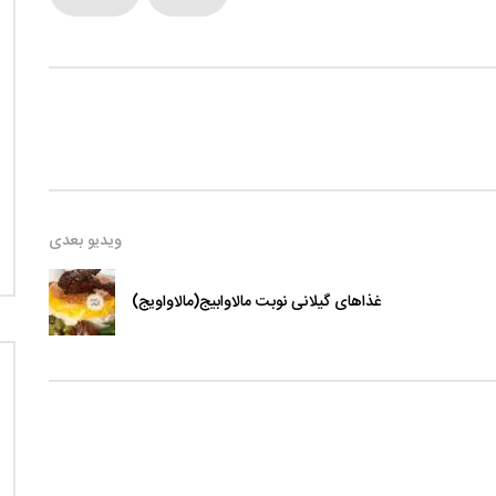
ویدیو بعدی
غذاهای گیلانی نوبت مالاوابیج(مالاواویج)