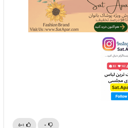
501
0