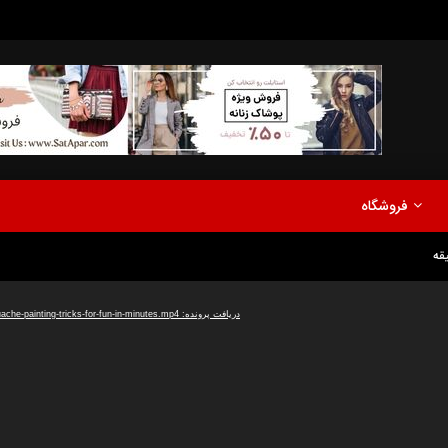
مدلینگ
موزیک
اخبار
پادکست
آشپزی
ترفندها
مشاهده بعدا
فروشگاه
نی دیوید تیلور
Call of Duty: Vanguard اع
اولین تریلر است
مدلینگ
موزیک
اخبار
پادکست
آشپزی
ترفندها
دریافت پرونده: https://www.uploadbag.com/ofiles/675b0e32d5833c09b229fb3fdd097b88/28-gouache-painting-tricks-for-fun-in-minutes.mp4
مشاهده بعدا