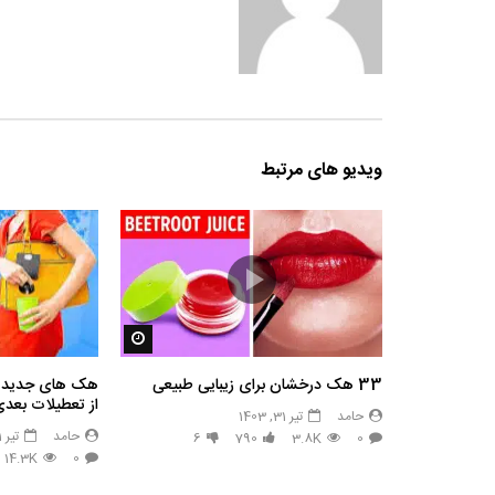
ویدیو های مرتبط
مشاهده بعدا
33 هک درخشان برای زیبایی طبیعی
هک های جدید ??
از تعطیلات بعدی
حامد
تیر 31, 1403
حامد
تیر 31, 1403
6
790
3.8K
0
14.3K
0