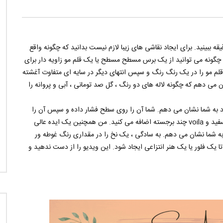
5
569
14.2K
0
3
853
14
یقه ببینید. برای ایجاد نقاشی های زیبا لازم نیست بدانید که چگونه واقع
ه چگونه می توانید از یک برس مسطح مسطح یا یک قلم مو زاویه دار برای
 قلم مو را در یک رنگ رنگ و سپس انتهای دیگر در سایه ای متفاوت آغشته
ی کشید. من به شما نشان می دهم که چگونه لاله های دو رنگ ، گل صد تومانی ، آبی و پروانه را
رد به شما نشان می دهم. شما آن را روی سطح فشار داده و سپس آن را
می چرخانید تا یک دایره ایجاد شود. سپس ، با استفاده از رنگ سفید و voila چند برجسته اضافه می کنید. من همچنین یک ایده عالی
 به شما نشان می دهم. به سادگی ، یک نخ را در مقداری رنگ غوطه ور
یک فلور یا یک هنر انتزاعی ایجاد شود. این ویدیو را از دست ندهید و