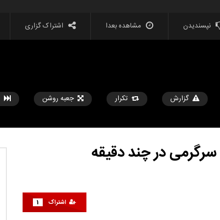
نپسندیدن
مشاهده بعدا
اشتراک گزاری
گزارش
تکرار
جعبه روشن
مشاهده بعدا
??️? این نکات سفر را قبل از
هک ها و ابزارهای جدید زندگی که هر دختر
اشتراک
1
ی خود امتحان کنید
باید بداند
تیر 31, 1403
حامد
تیر 31, 1403