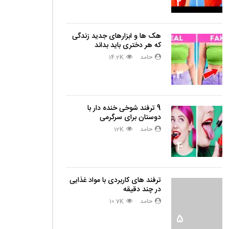
2
هک ها و ابزارهای جدید زندگی
که هر دختری باید بداند
حامد
14.2K
دا
3
9 ترفند شوخی خنده دار با
دوستان برای سرگرمی
حامد
12K
4
ترفند های کاربردی با مواد غذایی
در چند دقیقه
حامد
10.7K
5