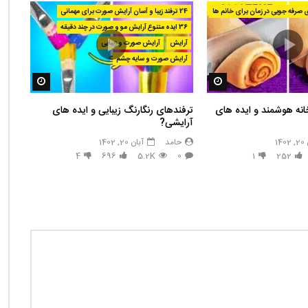
24 ترفند زیبا و آسان آرایش صورت برای مهمانی
36 ایده متنوع آرایش مو و صورت در چند دقیقه
آرایش
آرایش صورت و زیبایی
آرایش صورت و سایه چشم
مشاهده بعدا
مشاهده بع
انه هوشمند و ایده های
ترفندهای رنگارنگ زیبایی و ایده های
آرایشی?
14
حامد
آبان 20, 1402
4
696
5.2K
0
1
252