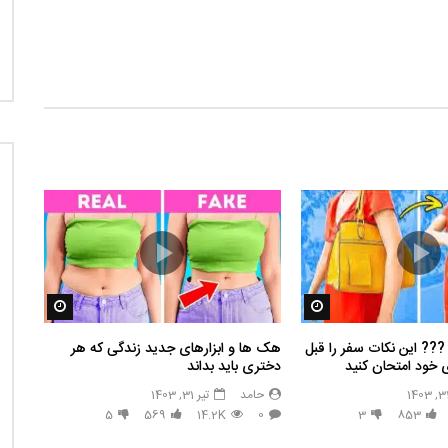
مشاهده بعدا
مشاهده بع
️? این نکات سفر را قبل
هک ها و ابزارهای جدید زندگی که هر
 خود امتحان کنید
دختری باید بداند
حامد
تیر 31, 1403
5
569
14.2K
0
3
853