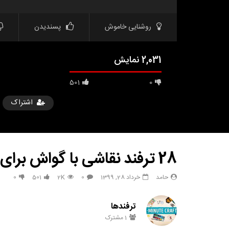
روشنایی خاموش
پسندیدن
2,031 نمایش
501
0
اشتراک
28 ترفند نقاشی با گواش برای سرگرمی در چند دقیقه
حامد
خرداد 28, 1399
0
2K
501
0
مشاهده بعدا
33 هک درخشان برای زیبایی طبیعی
هک های جدید 
ترفندها
تعطیلات بعد
حامد
تیر 31, 1403
1
مشترک
حامد
6
790
3.8K
0