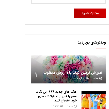
ویدئوهای پربازدید
آموزش تزیین کیک با 11 روش متفاوت
1
دا
حامد
27.6K
هک های جدید ??️? این نکات
سفر را قبل از تعطیلات بعدی
خود امتحان کنید
حامد
14.3K