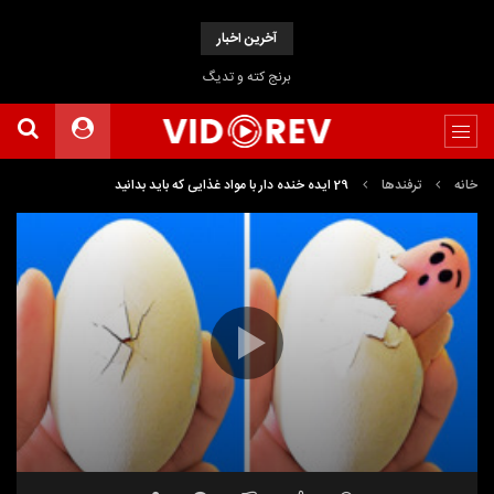
آخرین اخبار
برنج کته و تدیگ
خانه
ترفندها
29 ایده خنده دار با مواد غذایی که باید بدانید
نمایشگر
Media error: Format(s) not supported or source(s) not found
ویدیو
دریافت پرونده: https://www.uploadbag.com/ofiles/55a7c46791c45fd6be7ef317bb23ebbd/29-
Funny-Ideas-With-Foods-You-Need-To-Know.mp4