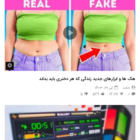
مشاه
هک ها و ابزارهای جدید زندگی که هر دختری باید بداند
حامد
تیر 31, 1403
5
569
14.2K
0