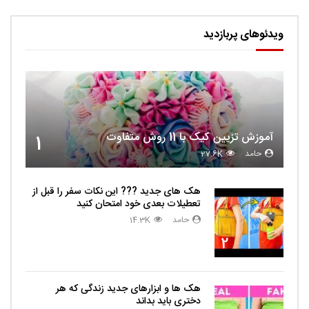
ویدئوهای پربازدید
آموزش تزیین کیک با 11 روش متفاوت
1
حامد
27.6K
هک های جدید ??️? این نکات سفر را قبل از
تعطیلات بعدی خود امتحان کنید
حامد
14.3K
2
هک ها و ابزارهای جدید زندگی که هر
دختری باید بداند