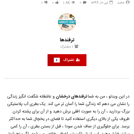
حامد
تیر 10, 1399
0
1.8K
0
0
33 هک درخشان برای زیبایی طبیعی
هک های جدید ??️? این نکات 
تعطیلات بعدی خود امتحان ک
حامد
تیر 31, 1403
حامد
تیر 31, 1403
6
790
3.8K
0
853
14.3K
0
ترفندها
1
مشترک
اشتراک
1
در این ویدئو ، من به شما
ترفندهای درخشان
و عاشقانه شگفت انگیز زندگی
را نشان می دهم که زندگی شما را آسان تر می کند. یک بطری آب پلاستیکی
بزرگ بردارید ، آن را به صورت افقی برش دهید و از آن برای پشته کردن
ظروف یکی از بالای دیگری استفاده کنید تا فضای در یخچال شما به حداکثر
برسد. برای جلوگیری از صاف شدن سودا ، قبل از بستن بطری ، آن را کمی