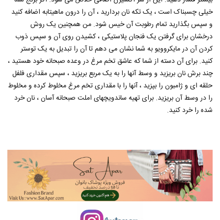
بیشتر فشار دهید. این از شر اکسیژن اضافی خلاص می شود. اگر برنج شما
خیلی چسبناک است ، یک تکه نان بردارید ، آن را درون ماهیتابه اضافه کنید
و سپس بگذارید تمام رطوبت آن خیس شود. من همچنین یک روش
درخشان برای گرفتن یک فنجان پلاستیکی ، کشیدن روی آن و سپس ذوب
کردن آن در مایکروویو به شما نشان می دهم تا آن را تبدیل به یک توستر
کنید. برای آن دسته از شما که عاشق تخم مرغ در وعده صبحانه خود هستید ،
چند برش نان بریزید و وسط آنها را به یک مربع بریزید ، سپس مقداری فلفل
حلقه ای و ژامبون را بپزید ، آنها را با مقداری تخم مرغ مخلوط کرده و مخلوط
را در وسط آن بریزید. برای تهیه ساندویچهای املت صبحانه آسان ، نان خرد
شده را خرد کنید.