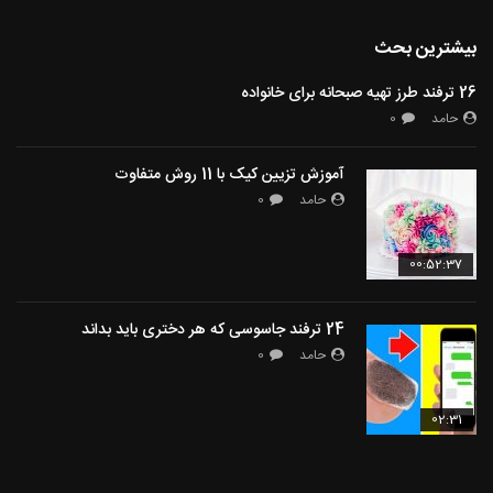
بیشترین بحث
26 ترفند طرز تهیه صبحانه برای خانواده
حامد
0
آموزش تزیین کیک با 11 روش متفاوت
حامد
0
00:52:37
24 ترفند جاسوسی که هر دختری باید بداند
حامد
0
02:31