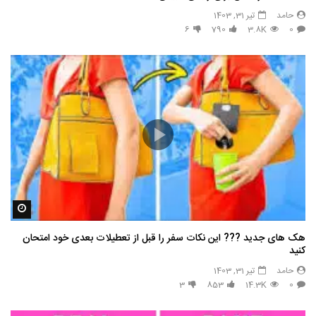
حامد
تیر 31, 1403
6
790
3.8K
0
مشاه
هک های جدید ??️? این نکات سفر را قبل از تعطیلات بعدی خود امتحان
کنید
حامد
تیر 31, 1403
3
853
14.3K
0