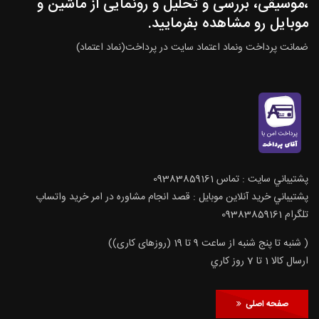
،موسیقی، بررسی و تحلیل و رونمایی از ماشین و
موبایل رو مشاهده بفرمایید.
ضمانت پرداخت ونماد اعتماد سایت در پرداخت(نماد اعتماد)
پشتيباني سايت : تماس 09383859161
پشتيباني خريد آنلاين موبايل : قصد انجام مشاوره در امر خرید واتساپ
تلگرام 09383859161
( شنبه تا پنج شنبه از ساعت 9 تا 19 (روزهای کاری))
ارسال كالا 1 تا 7 روز كاري
صفحه اصلی