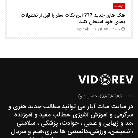
ترفندها
تر
هک های جدید ??️? این نکات سفر را قبل از تعطیلات
چگ
بعدی خود امتحان کنید
حامد
14.3K
853
سایت SATAPAR(مجله ویدیو)
در سایت سات آپار می توانید مطالب جدید هنری و
سرگرمی و آموزش آشپزی ،مطالب مفید و آموزنده
،مد و زیبایی و علمی ، حوادث، پزشکی ، سلامتی
،انیمیشن، ورزشی،دانستنی ها ،بازی،فیلم و سریال