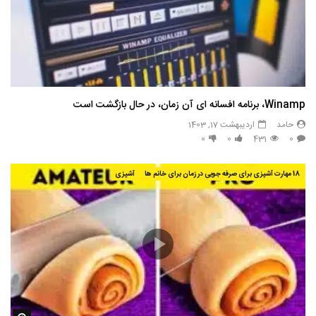
Winamp، برنامه افسانه ای آن زمان، در حال بازگشت است
حامد
اردیبهشت 17, 1403
0
0
431
0
18 مهارت آشپزی برای صرفه جویی در زمان برای خانم ها
آشپزی