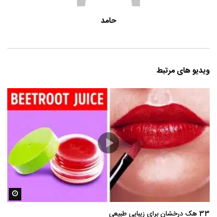
حامد
ویدیو های مرتبط
مشاه
33 هک درخشان برای زیبایی طبیعی