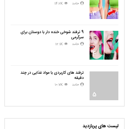
حامد
14.2K
3
9 ترفند شوخی خنده دار با دوستان برای
سرگرمی
حامد
12.1K
4
ترفند های کاربردی با مواد غذایی در چند
دقیقه
حامد
10.7K
5
لیست های پربازدید