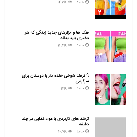
حامد
14.3K
2
هک ها و ابزارهای جدید زندگی که هر
دختری باید بداند
حامد
14.2K
3
9 ترفند شوخی خنده دار با دوستان برای
سرگرمی
حامد
12K
4
ترفند های کاربردی با مواد غذایی در چند
دقیقه
حامد
10.7K