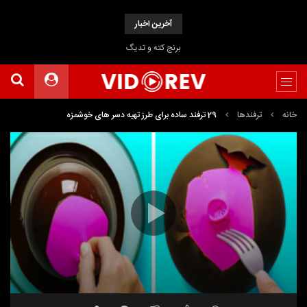
آخرین اخبار
برنج کته و تدیگ
خانه
ترفندها
29 ترفند ساده برای طرز تهیه دسر های خوشمزه
نمایشگر
Media error: Format(s) not supported or source(s) not found
ویدیو
دریافت پرونده: https://www.uploadbag.com/ofiles/29ccc1855fe76ba1962a4eb7337e2ae8/29-
simple-tricks-for-how-to-make-delicious-desserts.mp4