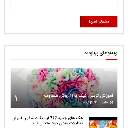
ویدئوهای پربازدید
آموزش تزیین کیک با 11 روش متفاوت
1
حامد
27.6K
هک های جدید ??️? این نکات سفر را قبل از
تعطیلات بعدی خود امتحان کنید