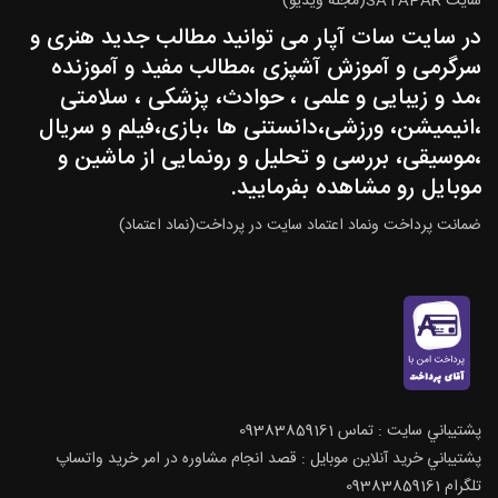
سایت SATAPAR(مجله ویدیو)
در سایت سات آپار می توانید مطالب جدید هنری و
سرگرمی و آموزش آشپزی ،مطالب مفید و آموزنده
،مد و زیبایی و علمی ، حوادث، پزشکی ، سلامتی
،انیمیشن، ورزشی،دانستنی ها ،بازی،فیلم و سریال
،موسیقی، بررسی و تحلیل و رونمایی از ماشین و
موبایل رو مشاهده بفرمایید.
ضمانت پرداخت ونماد اعتماد سایت در پرداخت(نماد اعتماد)
پشتيباني سايت : تماس 09383859161
پشتيباني خريد آنلاين موبايل : قصد انجام مشاوره در امر خرید واتساپ
تلگرام 09383859161