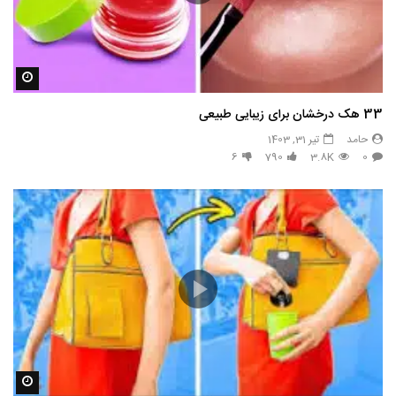
مشاه
33 هک درخشان برای زیبایی طبیعی
حامد
تیر 31, 1403
6
790
3.8K
0
مشاه