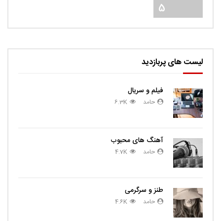
5
لیست های پربازدید
فیلم و سریال
حامد
6.3K
آهنگ های محبوب
حامد
4.7K
طنز و سرگرمی
حامد
4.6K