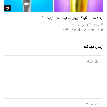
مشاه
ترفندهای رنگارنگ زیبایی و ایده های آرایشی?
حامد
آبان 20, 1402
4
696
5.2K
0
ارسال دیدگاه