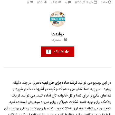
حامد
خرداد 7, 1399
0
2.6K
599
5
33 هک درخشان برای زیبایی طبیعی
هک های جدید ??️? این نکات 
تعطیلات بعدی خود امتحان ک
حامد
تیر 31, 1403
حامد
تیر 31, 1403
6
790
3.8K
0
853
14.3K
0
ترفندها
1
مشترک
اشتراک
1
در این ویدیو می توانید
ترفند ساده برای طرز تهیه دسر
را در چند دقیقه
ببینید. امروز به شما نشان می دهم که چگونه در آشپزخانه خلاق شوید و
غذاهای عالی را برای شما و کل خانواده تان آماده کنید. می توانید از یک
بادکنک برای تهیه کاسه شکلات خوراکی برای سرو دسرهایتان استفاده کنید.
همچنین می توانید مقداری شکلات ذوب شده را روی کاغذ روغنی بریزید ، آن