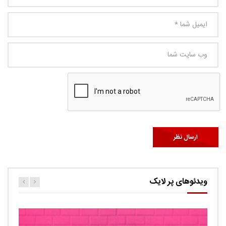
ویدئوهای پر لایک
کارتون اگنس این قسمت ربات ها