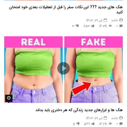
هک های جدید ??️? این نکات سفر را قبل از تعطیلات بعدی خود امتحان
کنید
حامد
تیر 31, 1403
3
853
14.3K
0
مشاه
هک ها و ابزارهای جدید زندگی که هر دختری باید بداند
حامد
تیر 31, 1403
5
569
14.2K
0