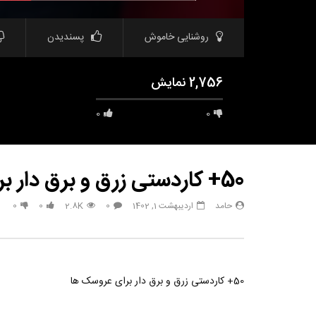
روشنایی خاموش
پسندیدن
2,756 نمایش
0
0
50+ کاردستی زرق و برق دار برای عروسک ها
حامد
اردیبهشت 1, 1402
0
2.8K
0
0
مشاهده بعدا
33 هک درخشان برای زیبایی طبیعی
هک های جدید 
تعطیلات بعد
حامد
تیر 31, 1403
حامد
6
790
3.8K
0
50+ کاردستی زرق و برق دار برای عروسک ها
.3K
0