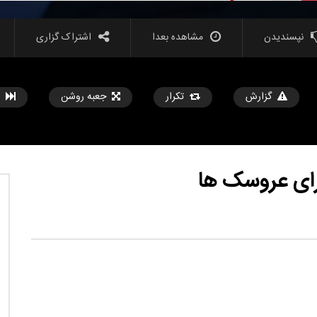
نپسندیدن
مشاهده بعدا
اشتراک گزاری
گزارش
تکرار
جعبه روشن
مشاهده بعدا
??️? این نکات سفر را قبل از
هک ها و ابزارهای جدید زندگی که هر دختر
ی خود امتحان کنید
باید بداند
تیر 31, 1403
حامد
تیر 31, 1403
5
569
14.2K
0
3
853
14