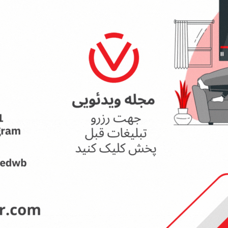
نی دیوید تیلور
Call of Duty: Vanguard اع
اولین تریلر است