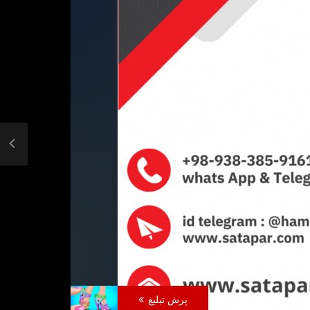
لام کرد: این
Belgium vs Portugal 1-0 – All Gоals _
Extеndеd Hіghlіghts – 2021 HD