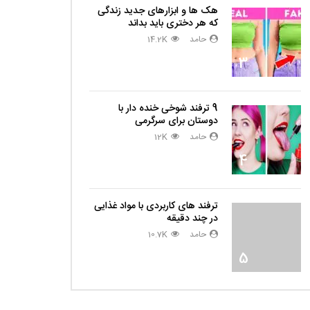
هک ها و ابزارهای جدید زندگی
که هر دختری باید بداند
حامد
14.2K
3
9 ترفند شوخی خنده دار با
دوستان برای سرگرمی
حامد
12K
4
ترفند های کاربردی با مواد غذایی
در چند دقیقه
حامد
10.7K
5