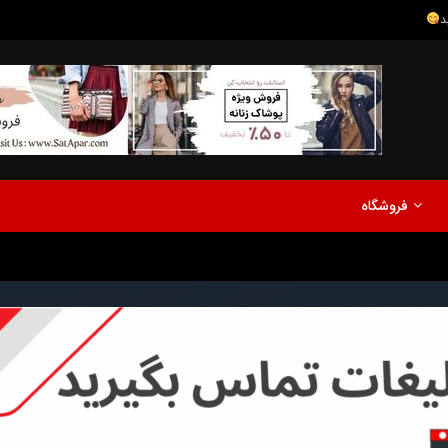
مدلینگ
موزیک
اخبار
پادکست
آشپزی
ترفندها
مشاهده بعدا
فروشگاه
نی دیوید تیلور
Call of Duty: Vanguard اع
اولین تریلر است
مدلینگ
موزیک
اخبار
پادکست
آشپزی
ترفندها
مشاهده بعدا