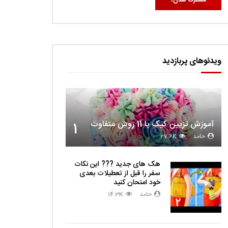
ویدئوهای پربازدید
آموزش تزیین کیک با 11 روش متفاوت
1
حامد
27.6K
هک های جدید ??️? این نکات
سفر را قبل از تعطیلات بعدی
خود امتحان کنید
حامد
14.3K
2