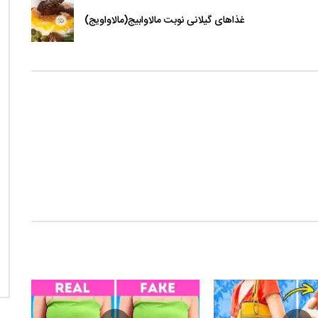
غذاهای گیلانی نوبت مالاوابیج(مالاواویج)