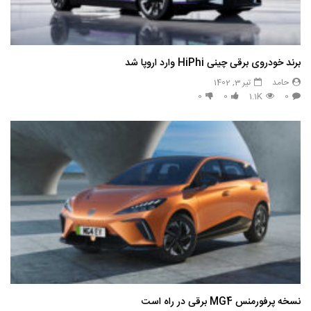
برند خودروی برقی چینی HiPhi وارد اروپا شد
حامد
تیر 3, 1402
0
0
1.1K
0
نسخه پرفورمنس MG4 برقی در راه است