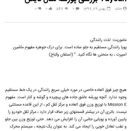
مشاهده بعدا
حامد
بهمن 29, 1398
0
548
0
0
رونمایی از bmw ایکس 6 جدید 2021
ENAULT MEGANE 2023
حامد
آذر 8, 1400
حامد
مهر 17, 1400
0
2
2.3K
0
0
0
2.4K
0
ماموریت: لذت رانندگی
پویا رانندگی مستقیم به جلو ساده است. برای درک جوهره مفهوم ماشین
اسپرت ، به منحنی ها نگاه کنید. ” (استفان وکباخ)
هیچ چیز فوق العاده خاصی در مورد خیلی سریع رانندگی در یک خط مستقیم
وجود ندارد. آنچه پورشه عاشق جاده های پیچیده و گوشه و کنار است. مفهوم
Mission E با توزیع وزن فوق العاده و مرکز ثقل کم ، از این قاعده مستثنی
نیست. باتری آن در بیشتر قسمتهای زیر صاف قرار دارد ، مرکز ثقل خودرو را
پایین آورده و پویایی جانبی آن را افزایش می دهد. حتی توزیع وزن بین جلو
و عقب تعادل خوبی را ایجاد می کند. به عنوان یک نتیجه ، سیستم محرک