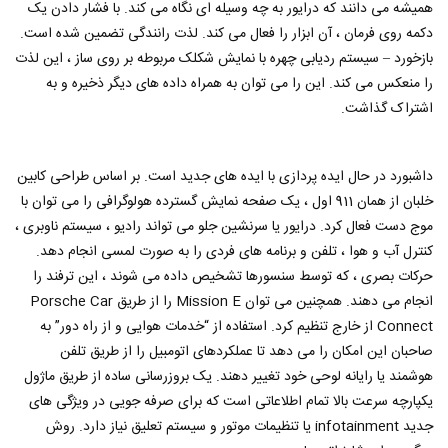
همیشه می دانند که درایور به چه وسیله ای نگاه می کند. با فشار دادن یک
دکمه روی فرمان ، آن ابزار را فعال می کند. لذت رانندگی تضمین شده است.
بازخورد – سیستم ردیابی چهره با نمایش شکلک مربوطه بر روی ساز ، این لذت
را منعکس می کند. این را می توان به همراه داده های دیگر ذخیره و به
اشتراک گذاشت.
داشبورد در حال ایده پردازی با ایده های جدید است. بر اساس طراحی کابین
خلبان از همان 911 اول ، یک صفحه نمایش گسترده هولوگرافی را می توان با
موج دست فعال کرد. درایور یا سرنشین جلو می تواند رادیو ، سیستم ناوبری ،
کنترل آب و هوا ، تلفن و برنامه های فردی را به صورت لمسی انجام دهد.
حرکات بصری ، که توسط سنسورها تشخیص داده می شوند ، این ترفند را
انجام می دهند. همچنین می توان Mission E را از طریق Porsche Car
Connect از خارج تنظیم کرد. استفاده از “خدمات هوایی و از راه دور” به
صاحبان این امکان را می دهد تا عملکردهای اتومبیل را از طریق تلفن
هوشمند یا رایانه لوحی خود تغییر دهند. یک بروزرسانی ساده از طریق ماژول
یکپارچه سرعت بالا تمام اطلاعاتی است که برای صرفه جویی در ویژگی های
جدید infotainment یا تنظیمات موتور و سیستم تعلیق نیاز دارد. روش