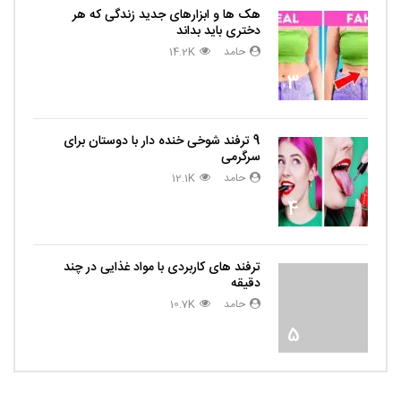
هک ها و ابزارهای جدید زندگی که هر
دختری باید بداند
حامد
14.2K
3
9 ترفند شوخی خنده دار با دوستان برای
سرگرمی
حامد
12.1K
4
ترفند های کاربردی با مواد غذایی در چند
دقیقه
حامد
10.7K
5