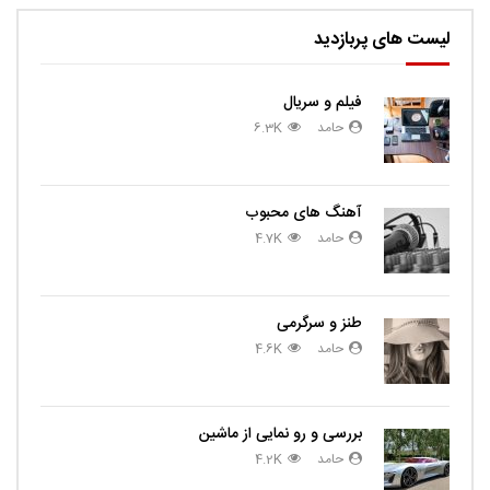
لیست های پربازدید
فیلم و سریال
حامد
6.3K
آهنگ های محبوب
حامد
4.7K
طنز و سرگرمی
حامد
4.6K
بررسی و رو نمایی از ماشین
حامد
4.2K