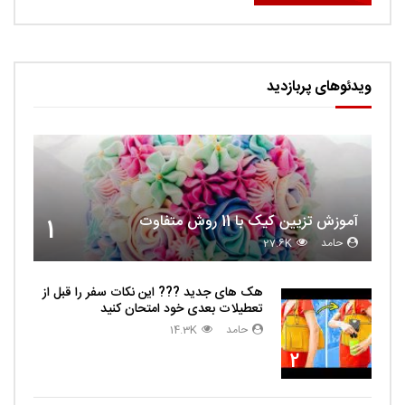
ویدئوهای پربازدید
آموزش تزیین کیک با 11 روش متفاوت
1
حامد
27.6K
هک های جدید ??️? این نکات سفر را قبل از
تعطیلات بعدی خود امتحان کنید
حامد
14.3K
2