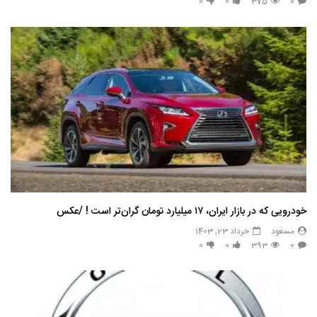
0
0
375
0
خودرویی که در بازار ایران، ۱۷ میلیارد تومان گران‌تر است ! /عکس
مسعود
خرداد 23, 1403
0
0
393
0