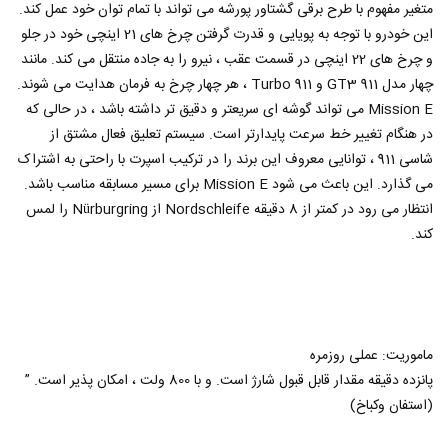
متغیر مفهوم با طرح برقی گشتاور پورشه می تواند با تمام توان خود عمل کند.
این خودرو با توجه به پویایی و قدرت گرفتن چرخ های 21 اینچی خود در جلو
و چرخ های 22 اینچی در قسمت عقب ، نیرو را به جاده منتقل می کند. مانند
چهار مدل 911 GT3 و 911 Turbo ، هر چهار چرخ به فرمان هدایت می شوند.
Mission E می تواند گوشه ای سریعتر و دقیق تر داشته باشد ، در حالی که
در هنگام تغییر خط سرعت پایدارتر است. سیستم تعلیق فعال مشتق از
شاسی 911 ، توانایی معروف این برند را در ترکیب اسپرت با راحتی به اشتراک
می گذارد. این باعث می شود Mission E برای مسیر مسابقه مناسب باشد.
انتظار می رود در کمتر از 8 دقیقه Nordschleife از Nürburgring را لمس
کند.
ماموریت: عملی روزمره
پانزده دقیقه مقدار قابل قبول شارژ است. و با 800 ولت ، امکان پذیر است. ”
(استفان وکباخ)