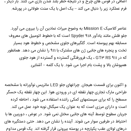
اضافی در قوس های چرخ و در نتیجه خطر بلند شدن بازی می کنند. بار دیگر ،
فرم عملکرد زیر را دنبال می کند – یک اصل با یک سنت طولانی در پورشه.
عناصر کلاسیک Mission E به وضوح میراث نمادین آن را بیرون می آورد.
جلو فلش مانند یادآور 918 Spyder است که با خطوط اتومبیل های معروف
مسابقه بهم پیوسته است. گلگیرهای جلوی مشخص و خطوط هود بسیار
تخت و پنجره های جانبی ژن های مشترک با 911 را نشان می دهد. همانطور
که در 911 GT3 RS ، یک فرورفتگی گسترده و گسترده از هود جلوی
همپوشان بالا و پشت بام اجرا می شود. با یک کلمه – آشنایی.
و اکنون برای قسمت هیجان. چراغهای جلو LED ماتریس نوآورانه با مشخصه
طراحی مارک تجاری چهار نقطه ای در ورودی هوا. این چهار نقطه یک حسگر
مسطح را که برای سیستمهای کمکی راننده استفاده می شود ، احاطه کرده
است و دارای مرزی است که به عنوان یک سیگنال نوبه خود عمل می کند.
جریان سطوح توسط آینه های جانبی مختل نمی شود. در عوض ، دوربین ها با
احتیاط در طرفین سوار می شوند. آینده را نشان می دهد. حتی دستگیره های
درهای لولای عقب یکپارچه در پوسته بیرونی قرار گرفته اند. یک قوس مداوم