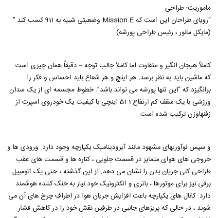
ماموریت: طراحی
“رویای طراحان این است که Mission E وضعیتی شبیه به 911 کسب کند.”
(مایکل مائور ، رئیس طراحی پورشه)
کاملاً هیجان انگیز و متفاوت اما کاملاً جالب توجه – دقیقاً همان چیزی است
که ماشین باید به نظر برسد. هر اینچ و هر شعاع باید احساس و فکر را
برانگیزد که “این تنها پورشه می تواند باشد”. خطوط مجسمه ای از یک سدان
ورزشی با یک سقف کم ارتفاع 51.1 اینچی با کیفیت یک خودروی اسپرت از
زفنهاوزن ترکیب شده است.
و سپس نوآوریهای مشهود مانند آیرودینامیک یکپارچه وجود دارد. ورودی ها و
خروجی های هوای متمایز در قسمت جلویی ، کناره ها و قسمت های عقب
طراحی کلی جریان بدن را نشان می دهد. از این گذشته ، حتی یک اتومبیل
برقی نیز برای موتورها ، باتری و الکترونیک خود نیاز به خنک کننده هوشمند
دارد. کانال های یکپارچه باعث افزایش جریان هوا در اطراف چرخ های آن می
شوند ، در حالی که پریزهای جانبی در طرفین نقش خود را در کاهش فشار