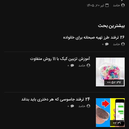
حامد
تیر 20, 1405
بیشترین بحث
26 ترفند طرز تهیه صبحانه برای خانواده
حامد
0
آموزش تزیین کیک با 11 روش متفاوت
حامد
0
00:52:37
24 ترفند جاسوسی که هر دختری باید بداند
حامد
0
02:31