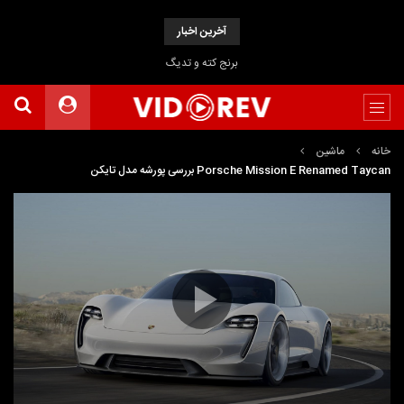
آخرین اخبار
برنج کته و تدیگ
خانه
ماشین
Porsche Mission E Renamed Taycan بررسی پورشه مدل تایکن
نمایشگر
Media error: Format(s) not supported or source(s) not found
ویدیو
دریافت پرونده: https://www.uploadbag.com/ofiles/a20a237f51976364398e5a6a66d9017f/2019-
Porsche-Mission-E-Cross-Turismo-Walkaround-%5BSatApar.com%5D.mp4