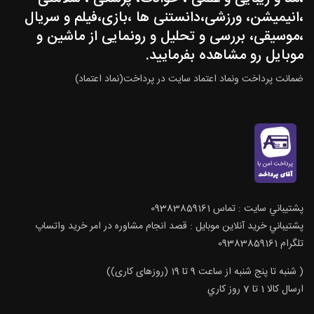
،انیمیشن، ورزشی،دانستنی ها ،بازی،فیلم و سریال
،موسیقی، بررسی و تحلیل و رونمایی از ماشین و
موبایل رو مشاهده بفرمایید.
ضمانت پرداخت ونماد اعتماد سایت در پرداخت(نماد اعتماد)
پشتيباني سايت : تماس 09383859161
پشتيباني خريد آنلاين موبايل : قصد انجام مشاوره در امر خرید واتساپ
تلگرام 09383859161
( شنبه تا پنج شنبه از ساعت 9 تا 19 (روزهای کاری))
ارسال كالا 1 تا 7 روز كاري