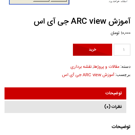
آموزش ARC view جی آی اس
10,000
تومان
آموزش
خرید
ARC
view
دسته:
مقالات و پروژها
,
نقشه برداری
جی
برچسب:
آموزش ARC view جی آی اس
آی
اس
عدد
توضیحات
نظرات (0)
توضیحات