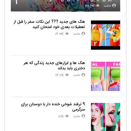
1
حامد
27.6K
هک های جدید ??️? این نکات سفر را قبل از
تعطیلات بعدی خود امتحان کنید
حامد
14.3K
2
هک ها و ابزارهای جدید زندگی که هر
دختری باید بداند
حامد
14.2K
3
9 ترفند شوخی خنده دار با دوستان برای
سرگرمی
حامد
12K
4