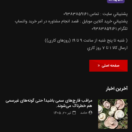
پشتيباني سايت : تماس 09383859161
پشتيباني خريد آنلاين موبايل : قصد انجام مشاوره در امر خرید واتساپ
تلگرام 09383859161
( شنبه تا پنج شنبه از ساعت 9 تا 19 (روزهای کاری))
ارسال كالا 1 تا 7 روز كاري
صفحه اصلی
آخرین اخبار
مراقب قارچ‌های سمی باشید! حتی گونه‌های غیرسمی
هم خطرناک می‌شوند.
حامد
تیر 20, 1405