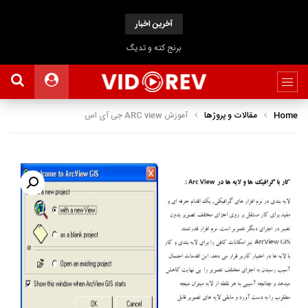
آخرین اخبار
برنج کته و تدیگ
Home
مقالات و پروژها
آموزش ARC view جی آی اس