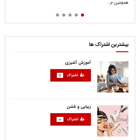
راحتی...
همچنین م...
euismod nunc volutp...
sodales diam. Cras quis met...
بیشترین اشتراک ها
آموزش آشپزی
اشتراک
1
زیبایی و فشن
اشتراک
0