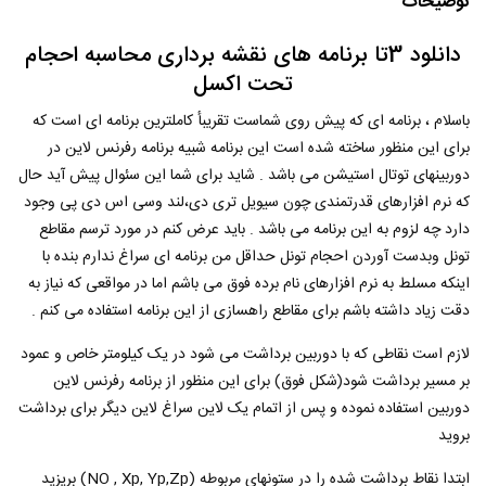
توضیحات
دانلود 3تا برنامه های نقشه برداری محاسبه احجام
تحت اکسل
باسلام ، برنامه ای که پیش روی شماست تقریبأ کاملترین برنامه ای است که
برای این منظور ساخته شده است این برنامه شبیه برنامه رفرنس لاین در
دوربینهای توتال استیشن می باشد . شاید برای شما این سئوال پیش آید حال
که نرم افزارهای قدرتمندی چون سیویل تری دی،لند وسی اس دی پی وجود
دارد چه لزوم به این برنامه می باشد . باید عرض کنم در مورد ترسم مقاطع
تونل وبدست آوردن احجام تونل حداقل من برنامه ای سراغ ندارم بنده با
اینکه مسلط به نرم افزارهای نام برده فوق می باشم اما در مواقعی که نیاز به
دقت زیاد داشته باشم برای مقاطع راهسازی از این برنامه استفاده می کنم .
لازم است نقاطی که با دوربین برداشت می شود در یک کیلومتر خاص و عمود
بر مسیر برداشت شود(شکل فوق) برای این منظور از برنامه رفرنس لاین
دوربین استفاده نموده و پس از اتمام یک لاین سراغ لاین دیگر برای برداشت
بروید
ابتدا نقاط برداشت شده را در ستونهای مربوطه (NO , Xp, Yp,Zp) بریزید