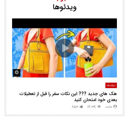
ویدئوها
25 ترفند هوشم
ا
ک
مشاهده بعدا
مشاهده ب
ترفندها
تر
هک های جدید ??️? این نکات سفر را قبل از تعطیلات
چگ
بعدی خود امتحان کنید
حامد
14.3K
853