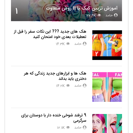
آموزش تزیین کیک با 11 روش متفاوت
1
حامد
27.6K
هک های جدید ??️? این نکات سفر را قبل از
تعطیلات بعدی خود امتحان کنید
حامد
14.3K
2
هک ها و ابزارهای جدید زندگی که هر
دختری باید بداند
حامد
14.2K
3
9 ترفند شوخی خنده دار با دوستان برای
سرگرمی
حامد
12.1K