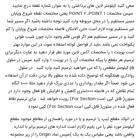
سعی کنید کیلومتر لاین های برداشتی را به عنوان شماره نقطه درج نمایید
.سپس مختصات POINT 2 ,POINT 1 یعنی مختصات نقطه شروع وپایان
مسیر مستقیم را در محل مربوطه وارد کنید توجه داشته باشید اگر مسیر شما
غیر مستقیم بوده لازم است حتی الامکان فاصله مختصات شروع وپایان را کم
کنید و در مسیر مستقیم هم اگر قوس قائم وجود دارد چون شیب طولی
یکنواخت نمی باشد ،باید از فواصل کوتاه استفاده نمود، در این موارد بهتر
است پوینت 1 را مختصات آکس لاین مورد نظر قرار دهید به عبارت دیگر برای
ترسیم هر مقطع یا پیکه مختصات آن را در پوینت 1 وارد کنید سپس در سلول
pk کیلومتر مقطعی را که می خواهید ترسیم کنید وارد کنید . در سلول
رواداری همانگونه که توضیح داده شده به منظور بالا بردن دقت از آن استفاده
می شود ضمنأ اگر مقدار رواداری را عددی بزرگ قرار دهید مثلا 1000 آنگاه
تمام نقاطی که در فاصله 1000متری کاهش و افزایش pk فعال وجود دارد در
ستون( قابل کپی است For Section) رویت خواهد شد . برای ترسیم نقاط
فعال شده در ستون( قابل کپی است For Section) کپی نموده.
در اتوکد مقطع تیپ را ترسیم و یا در مورد راهسازی از مقاطع موجود مقطع
کیلومتر مورد نظر را می یابیم (لازم است اندازه های ترسیم برابر با انداره
واقعی باشد یعنی مقیاس یک به یک )سپس نماد Origin را از زیر مجموعه