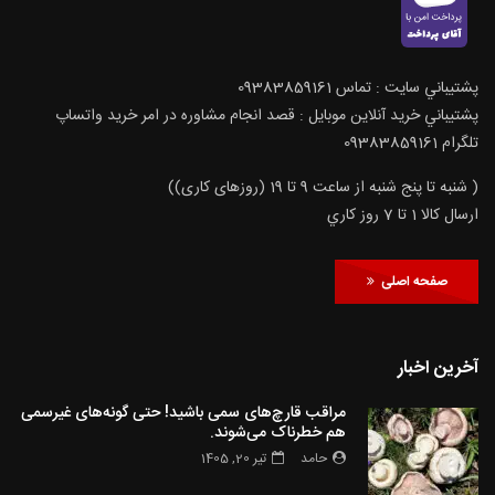
پشتيباني سايت : تماس 09383859161
پشتيباني خريد آنلاين موبايل : قصد انجام مشاوره در امر خرید واتساپ
تلگرام 09383859161
( شنبه تا پنج شنبه از ساعت 9 تا 19 (روزهای کاری))
ارسال كالا 1 تا 7 روز كاري
صفحه اصلی
آخرین اخبار
مراقب قارچ‌های سمی باشید! حتی گونه‌های غیرسمی
هم خطرناک می‌شوند.
حامد
تیر 20, 1405