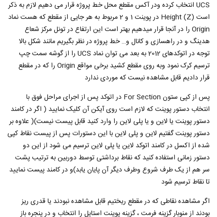
UCS انتخاب کرده ودر آکس مقطع محل خط پروژه قرار می دهیم لازم به ذکر
است Height (Z) در پوینت 1 و 2 مربوط به هر جایی از مقطع که هست نماد
Origin را در آنجا قرار میدهیم بهتر است این ارتفاع در تونل مرکز شعاع
هدینگ و در راهسازی و کانال و… خط پروژه در نظر بگیریم مانند شکل بالا
توجه در اتوکدهای 2012 به بعد می توان نماد UCS را از گوشه سمت چپ
ترسیم کرک نمود وبه روی مقطع کشید برخی مواقع Origin را که در مقطع
قرار دادیم قابل مشاهده نیست که موردی ندارد
پس از کپی ستون For Section در اتوکد پس از اجرای مراحل فوق با
انتخاب دستور پوینت که لازم است روی آیکن آن کلیک نمایید ( اگر در کامند
دستور پوینت یا لاین و یا پلی لاین را وارد کنید قابل پیست نیست)( علاوه بر
دستور پوینت گفتیم لاین و پلی لاین با این دستورات پس از پیست نقاط کپی
شده از اکسل در کامند اتوکد لاین یا پلی لاین ترسیم می شود از این دو
دستور زمانی استفاده کنید که نقاط برداشتی توسط دوربین به ترتیب پشت
سر هم از یک طرف شروع وطرف دیگر آن پایان یابد)و در کامند پیست نمایید
تا نقاط ترسیم شود
اگر مشاهده نقاطی که در مقطع ریختیم قابل مشاهده نبودند یا قدری ریز
بودند از منوبار گزینه فرمت ، گزینه پوینت استایل را انتخاب و در پنجره باز