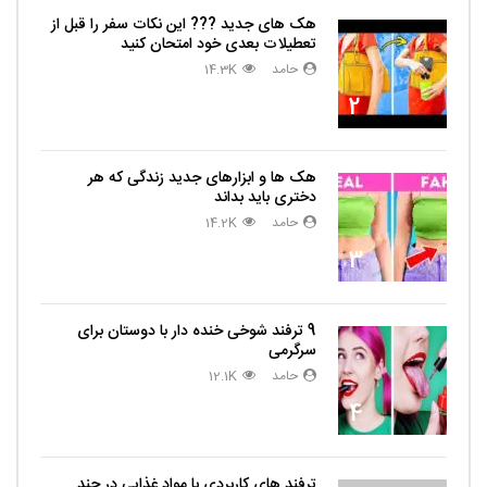
هک های جدید ??️? این نکات سفر را قبل از
تعطیلات بعدی خود امتحان کنید
حامد
14.3K
2
هک ها و ابزارهای جدید زندگی که هر
دختری باید بداند
حامد
14.2K
3
9 ترفند شوخی خنده دار با دوستان برای
سرگرمی
حامد
12.1K
4
ترفند های کاربردی با مواد غذایی در چند