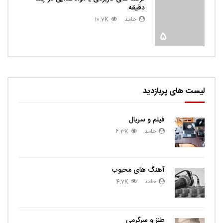
دقیقه
حامد
10.7K
5
لیست های پربازدید
فیلم و سریال
حامد
6.3K
آهنگ های محبوب
حامد
4.7K
طنز و سرگرمی