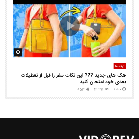
ا
ک
مشاهده بعدا
مشاهده ب
ترفندها
تر
هک های جدید ??️? این نکات سفر را قبل از تعطیلات
چگ
بعدی خود امتحان کنید
حامد
14.3K
853