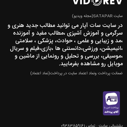
سایت SATAPAR(مجله ویدیو)
در سایت سات آپار می توانید مطالب جدید هنری و
سرگرمی و آموزش آشپزی ،مطالب مفید و آموزنده
،مد و زیبایی و علمی ، حوادث، پزشکی ، سلامتی
،انیمیشن، ورزشی،دانستنی ها ،بازی،فیلم و سریال
،موسیقی، بررسی و تحلیل و رونمایی از ماشین و
موبایل رو مشاهده بفرمایید.
ضمانت پرداخت ونماد اعتماد سایت در پرداخت(نماد اعتماد)
پشتيباني سايت : تماس 09383859161