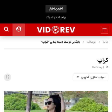
آخرین اخبار
برنج کته و تدیگ
خانه
پوشاک
بایگانی توسط دسته بندی "کراپ"
کراپ
1 پست ها
مرتب سازی:
آخرین