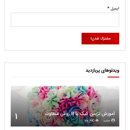
ایمیل
*
ویدئوهای پربازدید
آموزش تزیین کیک با 11 روش متفاوت
1
حامد
27.6K