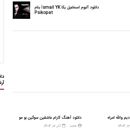
دانلود آلبوم اسماعیل یکا İsmail YK بنام
Psikopat
دان
آر
م والله امراه
دانلود آهنگ کارام عاشقین سوگین بو مو
حامد
آذر 12, 1404