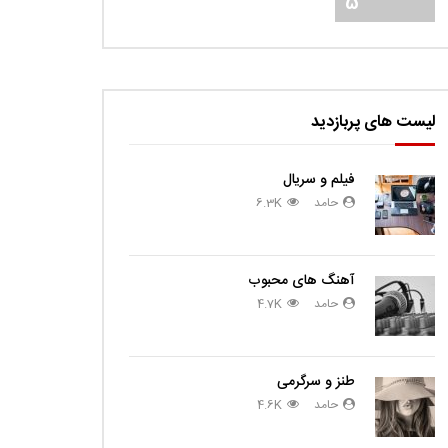
5
لیست های پربازدید
فیلم و سریال
حامد
6.3K
آهنگ های محبوب
حامد
4.7K
طنز و سرگرمی
حامد
4.6K