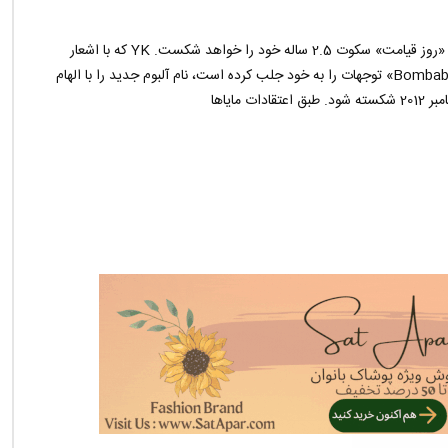
اسماعیل YK در 14 فوریه روز ولنتاین با آلبوم جدید خود با عنوان «روز قیامت» سکوت 2.5 ساله خود را خواهد شکست. YK که با اشعار
مختلفی مانند «خدا لعنتت کند»، «Bombabomba.com»، «Bas Gaza» توجهات را به خود جلب کرده است، نام آلبوم جدید را با الهام