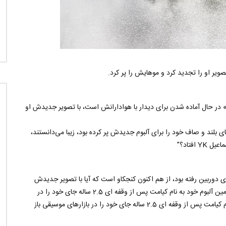
وز قیامت» در حال آماده شدن برای دیدار با هوادارانش است، با تصویر جدیدش او
از طرفداران این سبک اسماعیل YK را که موهای بلند و صاف خود را برای آلبوم جدیدش پر کرده بود، زیبا می‌دانستند،
افتاد؟”
وربین رفته بود، از هم اکنون کنجکاو است که آیا با تصویر جدیدش
آخرالزمان را خواهد شکست یا آهنگ هایش.اسماعیل YK با هفتمین آلبوم خود به نام کیامت پس از وقفه ای 2.5 ساله جای خود را در
بازارهای موسیقی باز کرد.اسماعیل YK با هفتمین آلبوم خود به نام کیامت پس از وقفه ای 2.5 ساله جای خود را در بازارهای موسیقی باز