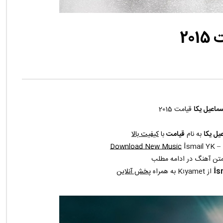
20
سماعیل یکا
قیامت 2015
یل یکا
به نام
قیامت
با
کیفیت بالا
Download New Music
İsmail YK – 
تن آهنگ در ادامه مطلب
İs
از Kıyamet به همراه
پخش آنلاین