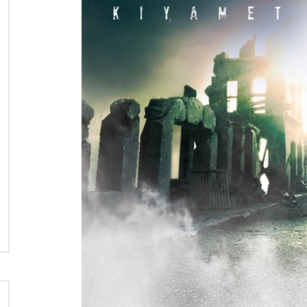
نی دیوید تیلور
Call of Duty: Vanguard اع
اولین تریلر است