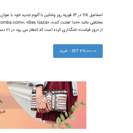
از «روز قیامت» نامگذاری کرده است که انتظار می رود در 21 دسامبر 2012 شکسته شود. طبق اعتقادات مایاها
IRT 38,000.00 – خرید