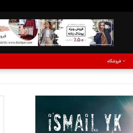
مدلینگ
موزیک
اخبار
پادکست
آشپزی
ترفندها
مشاهده بعدا
فروشگاه
نی دیوید تیلور
Call of Duty: Vanguard اع
اولین تریلر است
مدلینگ
موزیک
اخبار
پادکست
آشپزی
ترفندها
مشاهده بعدا