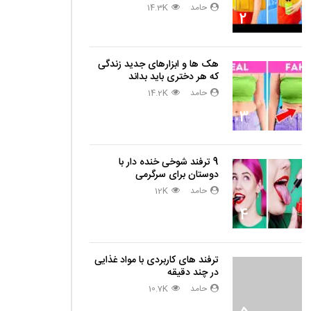
حامد
14.3K
2
هک ها و ابزارهای جدید زندگی
که هر دختری باید بداند
حامد
14.2K
3
9 ترفند شوخی خنده دار با
دوستان برای سرگرمی
حامد
12K
4
ترفند های کاربردی با مواد غذایی
در چند دقیقه
حامد
10.7K