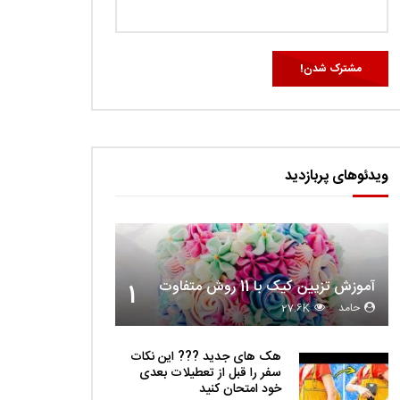
ویدئوهای پربازدید
آموزش تزیین کیک با 11 روش متفاوت
1
حامد
27.6K
هک های جدید ??️? این نکات
سفر را قبل از تعطیلات بعدی
خود امتحان کنید