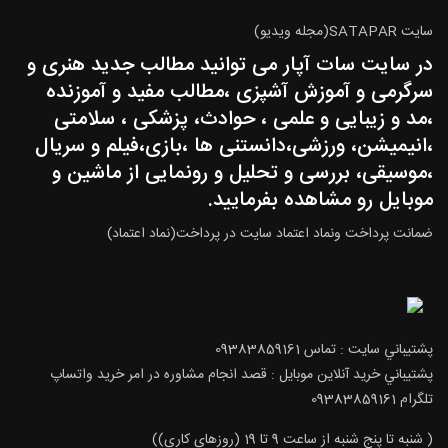
سایت SATAPAR(مجله ویدیو)
در سایت سات آپار می توانید مطالب جدید هنری و
سرگرمی و آموزش آشپزی ،مطالب مفید و آموزنده
،مد و زیبایی و علمی ، حوادث، پزشکی ، سلامتی
،انیمیشن، ورزشی،دانستنی ها ،بازی،فیلم و سریال
،موسیقی، بررسی و تحلیل و رونمایی از ماشین و
موبایل رو مشاهده بفرمایید.
ضمانت پرداخت ونماد اعتماد سایت در پرداخت(نماد اعتماد)
پشتيباني سايت : تماس 09383859161
پشتيباني خريد آنلاين موبايل : قصد انجام مشاوره در امر خرید واتساپ
تلگرام 09383859161
( شنبه تا پنج شنبه از ساعت 9 تا 19 (روزهای کاری))