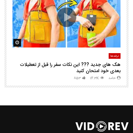
ک
مشاهده بعدا
مشاهده ب
ترفندها
تر
هک های جدید ??️? این نکات سفر را قبل از تعطیلات
چگ
بعدی خود امتحان کنید
حامد
14.3K
853