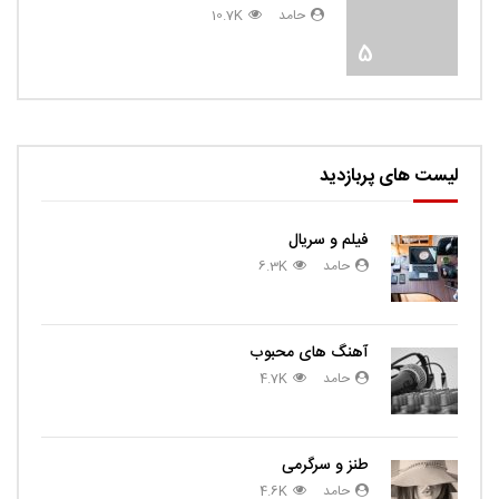
حامد
10.7K
5
لیست های پربازدید
فیلم و سریال
حامد
6.3K
آهنگ های محبوب
حامد
4.7K
طنز و سرگرمی
حامد
4.6K