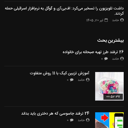
داشت تلویزیون را تسخیر می‌کرد: اف‌بی‌آی و گوگل به نرم‌افزار اسرائیلی حمله
کردند.
حامد
تیر 20, 1405
بیشترین بحث
26 ترفند طرز تهیه صبحانه برای خانواده
حامد
0
آموزش تزیین کیک با 11 روش متفاوت
حامد
0
00:52:37
24 ترفند جاسوسی که هر دختری باید بداند
حامد
0