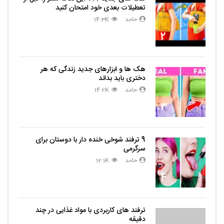
تعطیلات بعدی خود امتحان کنید
حامد
14.3K
2
هک ها و ابزارهای جدید زندگی که هر
دختری باید بداند
حامد
14.2K
3
9 ترفند شوخی خنده دار با دوستان برای
سرگرمی
حامد
12.1K
4
ترفند های کاربردی با مواد غذایی در چند
دقیقه