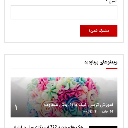
ایمیل
*
ویدئوهای پربازدید
آموزش تزیین کیک با 11 روش متفاوت
1
حامد
27.6K
هک های جدید ??️? این نکات سفر را قبل از