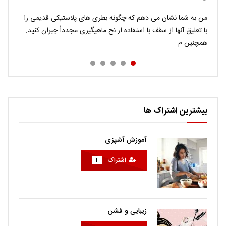
Donec eros risus, auctor quis congue eu, viverra id
من به شما نشان می دهم که چگونه بطری های پلاستیکی قدیمی را
Pellentesque vitae massa commodo, interdum turpis in,
در این ویدیو می توانید ترفند های جاسوسی را در چند دقیقه ببینید.
tellus. Sed ac ligula faucibus, consequat augue nec,
با تعلیق آنها از سقف با استفاده از نخ ماهیگیری مجدداً جبران کنید.
pretium enim. Integer feugiat felis a justo aliquam, porta
اگر می خواهید راهی برای گرفتن اثر انگشت افراد داشته باشید ، به
راحتی...
همچنین م...
euismod nunc volutp...
sodales diam. Cras quis met...
بیشترین اشتراک ها
آموزش آشپزی
اشتراک
1
زیبایی و فشن