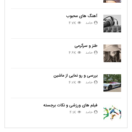
آهنگ های محبوب
حامد
4.7K
طنز و سرگرمی
حامد
4.6K
بررسی و رو نمایی از ماشین
حامد
4.2K
فیلم های ورزشی و نکات برجسته
حامد
4.1K