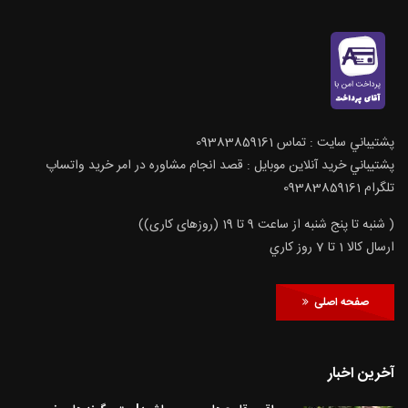
پشتيباني سايت : تماس 09383859161
پشتيباني خريد آنلاين موبايل : قصد انجام مشاوره در امر خرید واتساپ
تلگرام 09383859161
( شنبه تا پنج شنبه از ساعت 9 تا 19 (روزهای کاری))
ارسال كالا 1 تا 7 روز كاري
صفحه اصلی
آخرین اخبار