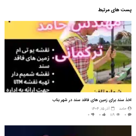
پست های مرتبط
اخذ سند برای زمین های فاقد سند در شهر بناب
حامد
آذر 15, 1404
0
0
119
0