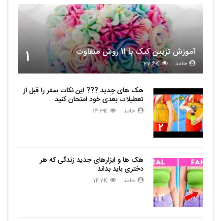
آموزش تزیین کیک با 11 روش متفاوت
1
حامد
27.6K
هک های جدید ??️? این نکات سفر را قبل از
تعطیلات بعدی خود امتحان کنید
حامد
14.3K
2
هک ها و ابزارهای جدید زندگی که هر
دختری باید بداند
حامد
14.2K
3