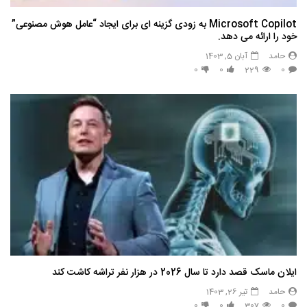
Microsoft Copilot به زودی گزینه ای برای ایجاد “عامل هوش مصنوعی”
خود را ارائه می دهد.
حامد
آبان 5, 1403
0
0
229
0
ایلان ماسک قصد دارد تا سال 2026 در هزار نفر تراشه کاشت کند
حامد
تیر 26, 1403
0
0
307
0