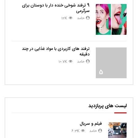
9 ترفند شوخی خنده دار با دوستان برای
سرگرمی
حامد
12K
4
ترفند های کاربردی با مواد غذایی در چند
دقیقه
حامد
10.7K
5
لیست های پربازدید
فیلم و سریال
حامد
6.3K