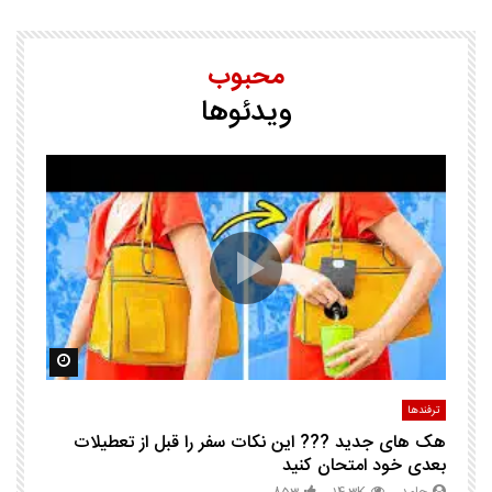
محبوب
ویدئوها
25 ترفند هوشم
ا
ک
مشاهده بعدا
مشاهده ب
ترفندها
تر
هک های جدید ??️? این نکات سفر را قبل از تعطیلات
چگ
بعدی خود امتحان کنید