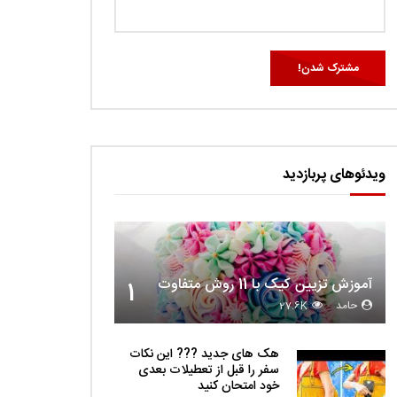
ویدئوهای پربازدید
آموزش تزیین کیک با 11 روش متفاوت
1
حامد
27.6K
هک های جدید ??️? این نکات
سفر را قبل از تعطیلات بعدی
خود امتحان کنید