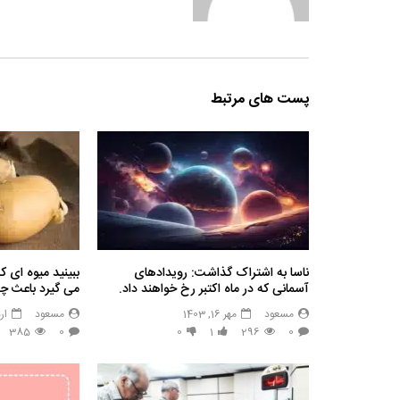
پست های مرتبط
ناسا به اشتراک گذاشت: رویدادهای
ببینید میوه ای ک
آسمانی که در ماه اکتبر رخ خواهند داد.
می گیرد باعث 
مسعود
مهر 16, 1403
مسعود
ارد
385
0
0
1
296
0