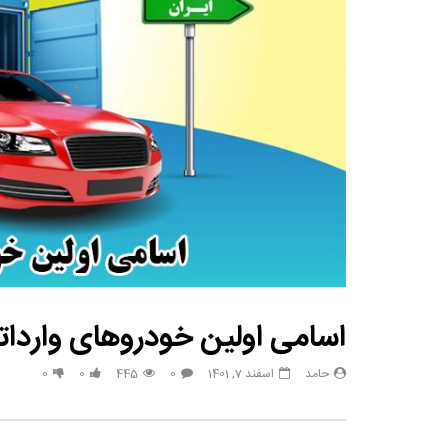
مصاحبه حسن یزدانی بعد از برنده شدن با تیلور
حسن یزدا
اسامی اولین خودروهای واردات
حامد
اسفند 7, 1401
0
445
0
0