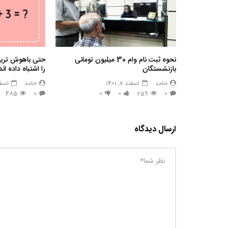
نحوه ثبت نام وام 30 میلیون تومانی
حتی باهوش ترین 
بازنشستگان
را اشتباه داده ان
حامد
اسفند 7, 1401
حامد
اسفند 7,
485
0
0
0
259
0
ارسال دیدگاه