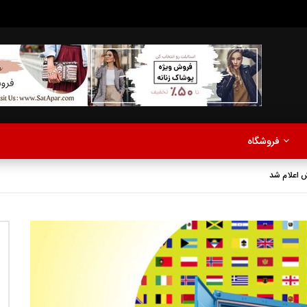
مدلینگ
موزیک
اخبار
پادکست
آشپزی
ترفندها
مشاهده بعدا
فروشگاه
نی دیوید تیلور
Call of Duty: Vanguard اع
ش اعلام شد
اولین تریلر است
مدلینگ
موزیک
اخبار
پادکست
آشپزی
ترفندها
مشاهده بعدا