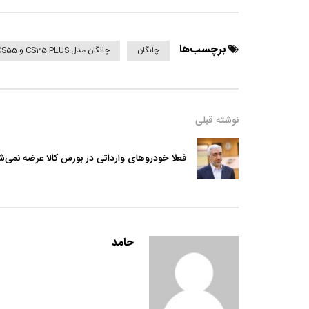
برچسب‌ها
چانگان
چانگان مدل CS35 PLUS و CS55
نوشته قبلی
فعلا خودروهای وارداتی در بورس کالا عرضه نمی‌ش
حامد