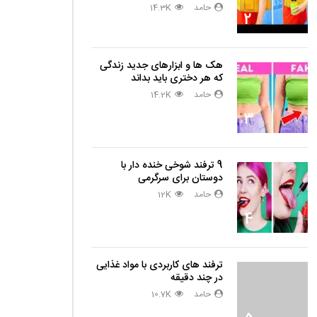
حامد
14.3K
2
هک ها و ابزارهای جدید زندگی
که هر دختری باید بداند
حامد
14.2K
3
9 ترفند شوخی خنده دار با
دوستان برای سرگرمی
حامد
12K
4
ترفند های کاربردی با مواد غذایی
در چند دقیقه
حامد
10.7K