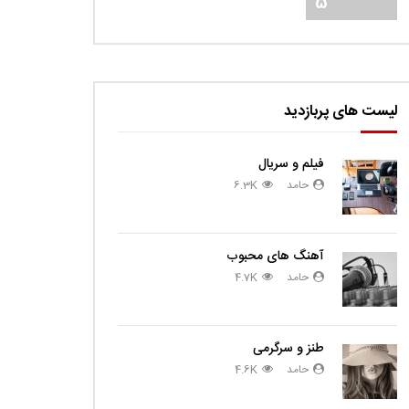
5
لیست های پربازدید
فیلم و سریال
حامد
6.3K
آهنگ های محبوب
حامد
4.7K
طنز و سرگرمی
حامد
4.6K