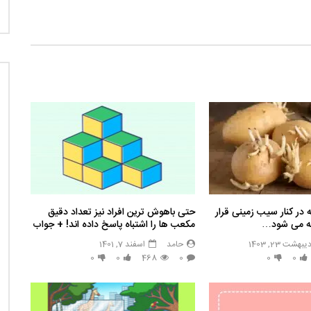
ه در کنار سیب زمینی قرار
حتی باهوش ترین افراد نیز تعداد دقیق
چه می شود…
مکعب ها را اشتباه پاسخ داده اند! + جواب
یبهشت 23, 1403
حامد
اسفند 7, 1401
0
0
468
0
0
0