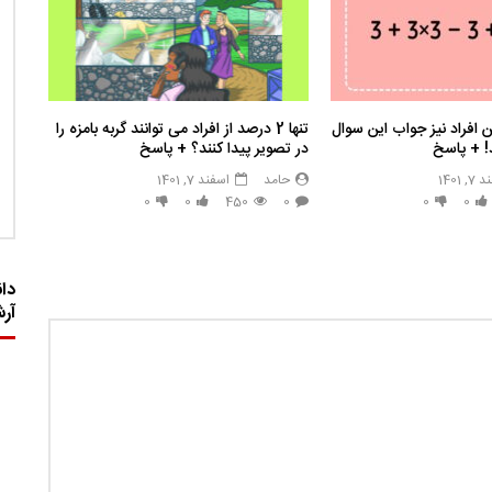
افراد نیز جواب این سوال
تنها 2 درصد از افراد می توانند گربه بامزه را
د! + پاسخ
در تصویر پیدا کنند؟ + پاسخ
 1401
حامد
اسفند 7, 1401
0
0
450
0
0
0
دان
آر