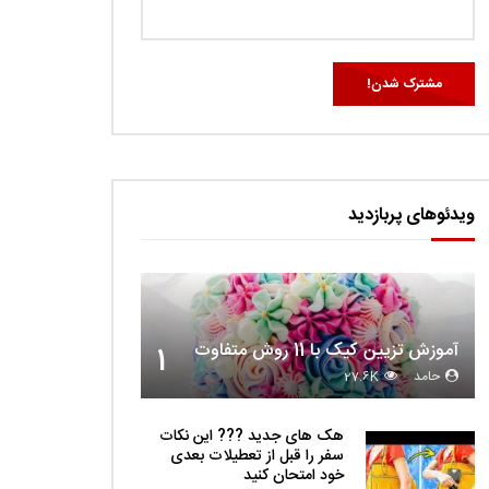
ویدئوهای پربازدید
آموزش تزیین کیک با 11 روش متفاوت
1
حامد
27.6K
هک های جدید ??️? این نکات
سفر را قبل از تعطیلات بعدی
خود امتحان کنید