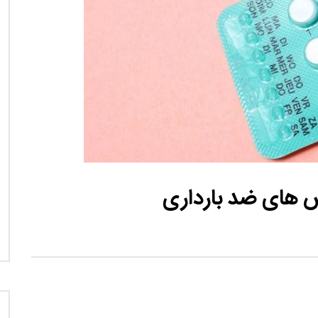
نی دیوید تیلور
Call of Duty: Vanguard اع
اولین تریلر است
ص های ضد بارداری