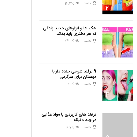
حامد
14.3K
2
هک ها و ابزارهای جدید زندگی
که هر دختری باید بداند
حامد
14.2K
3
9 ترفند شوخی خنده دار با
دوستان برای سرگرمی
حامد
12K
4
ترفند های کاربردی با مواد غذایی
در چند دقیقه
حامد
10.7K