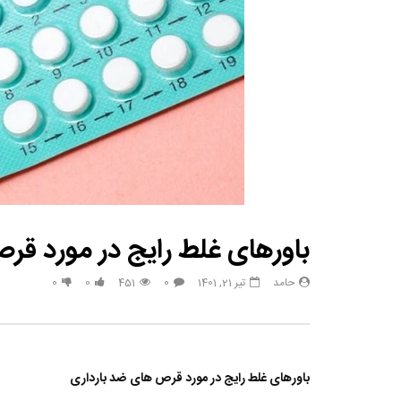
مصاحبه حسن یزدانی بعد از برنده شدن با تیلور
حسن یزدا
باورهای غلط رایج در مورد قر
حامد
تیر 21, 1401
0
451
0
0
باورهای غلط رایج در مورد قرص های ضد بارداری