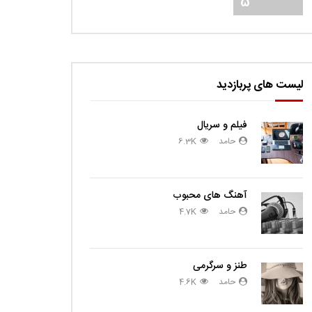
5
لیست های پربازدید
فیلم و سریال
حامد
6.3K
آهنگ های محبوب
حامد
4.7K
طنز و سرگرمی
حامد
4.6K