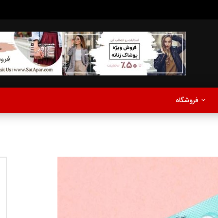
مدلینگ
موزیک
اخبار
پادکست
آشپزی
ترفندها
مشاهده بعدا
فروشگاه
نی دیوید تیلور
Call of Duty: Vanguard اع
اولین تریلر است
مدلینگ
موزیک
اخبار
پادکست
آشپزی
ترفندها
مشاهده بعدا