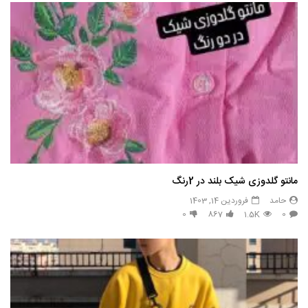
مانتو گلدوزی شیک بلند در 2رنگ
حامد
فروردین 14, 1403
0
867
1.5K
0