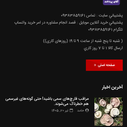
پشتيباني سايت : تماس 09383859161
پشتيباني خريد آنلاين موبايل : قصد انجام مشاوره در امر خرید واتساپ
تلگرام 09383859161
( شنبه تا پنج شنبه از ساعت 9 تا 19 (روزهای کاری))
ارسال كالا 1 تا 7 روز كاري
صفحه اصلی
آخرین اخبار
مراقب قارچ‌های سمی باشید! حتی گونه‌های غیرسمی
هم خطرناک می‌شوند.
حامد
تیر 20, 1405