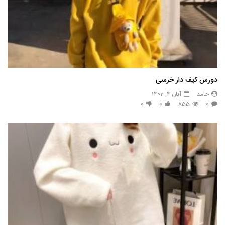
دورس کیف دار خرسی
حامد
آبان 4, 1402
0
0
855
0