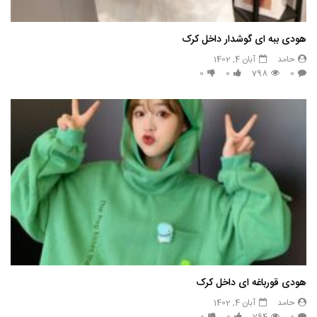
هودی ببه ای گوشدار داخل کرک
حامد
آبان 4, 1402
0
0
798
0
هودی قورباغه ای داخل کرک
حامد
آبان 4, 1402