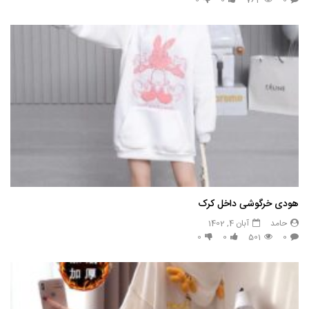
0
0
764
0
هودی خرگوشی داخل کرک
حامد
آبان 4, 1402
0
0
501
0