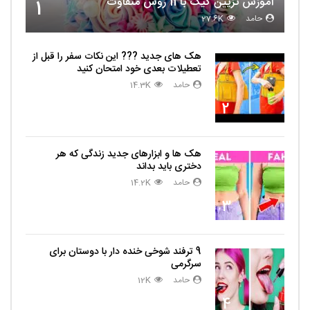
آموزش تزیین کیک با 11 روش متفاوت
1
حامد
27.6K
هک های جدید ??️? این نکات سفر را قبل از
تعطیلات بعدی خود امتحان کنید
حامد
14.3K
2
هک ها و ابزارهای جدید زندگی که هر
دختری باید بداند
حامد
14.2K
3
9 ترفند شوخی خنده دار با دوستان برای
سرگرمی
حامد
12K
4