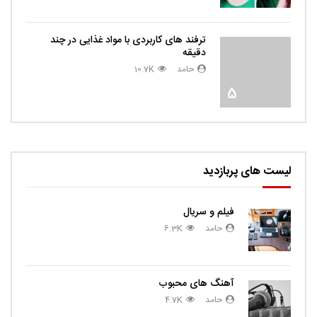
ترفند های کاربردی با مواد غذایی در چند
دقیقه
حامد
10.7K
5
لیست های پربازدید
فیلم و سریال
حامد
6.3K
آهنگ های محبوب
حامد
4.7K