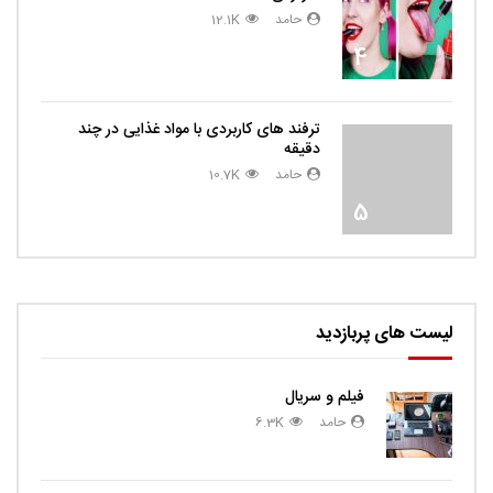
حامد
12.1K
4
ترفند های کاربردی با مواد غذایی در چند
دقیقه
حامد
10.7K
5
لیست های پربازدید
فیلم و سریال
حامد
6.3K