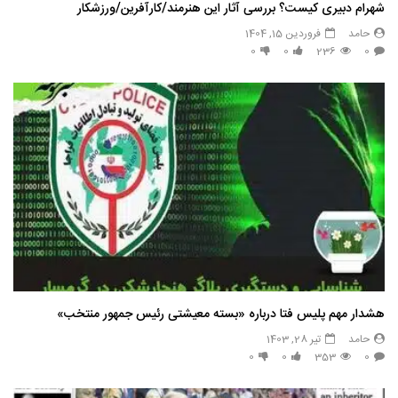
شهرام دبیری کیست؟ بررسی آثار این هنرمند/کارآفرین/ورزشکار
حامد
فروردین 15, 1404
0
0
236
0
هشدار مهم پلیس فتا درباره «بسته معیشتی رئیس جمهور منتخب»
حامد
تیر 28, 1403
0
0
353
0