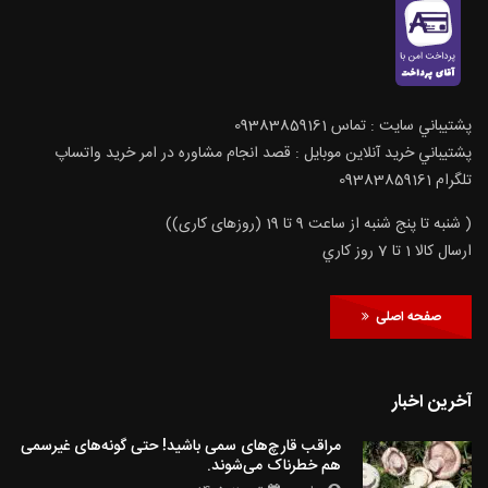
پشتيباني سايت : تماس 09383859161
پشتيباني خريد آنلاين موبايل : قصد انجام مشاوره در امر خرید واتساپ
تلگرام 09383859161
( شنبه تا پنج شنبه از ساعت 9 تا 19 (روزهای کاری))
ارسال كالا 1 تا 7 روز كاري
صفحه اصلی
آخرین اخبار
مراقب قارچ‌های سمی باشید! حتی گونه‌های غیرسمی
هم خطرناک می‌شوند.