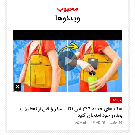
محبوب
ویدئوها
25 ترفند هوشم
ا
ک
مشاهده بعدا
مشاهده ب
ترفندها
تر
هک های جدید ??️? این نکات سفر را قبل از تعطیلات
چگ
بعدی خود امتحان کنید
حامد
14.3K
853