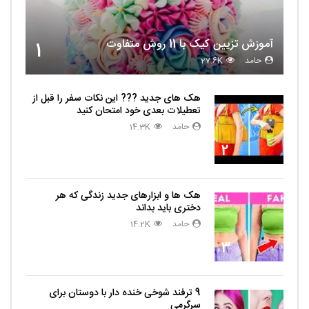
آموزش تزیین کیک با 11 روش متفاوت
1
حامد
27.6K
هک های جدید ??️? این نکات سفر را قبل از
تعطیلات بعدی خود امتحان کنید
حامد
14.3K
2
هک ها و ابزارهای جدید زندگی که هر
دختری باید بداند
حامد
14.2K
3
9 ترفند شوخی خنده دار با دوستان برای
سرگرمی