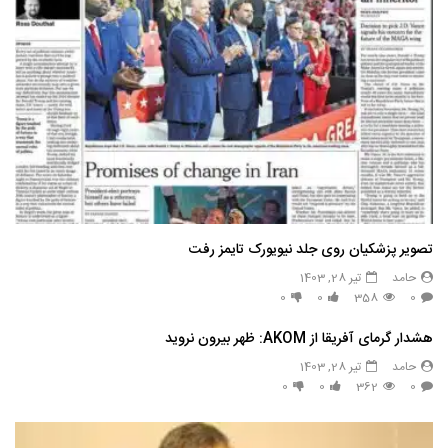
تصویر پزشکیان روی جلد نیویورک تایمز رفت
حامد
تیر 28, 1403
0
0
358
0
هشدار گرمای آفریقا از AKOM: ظهر بیرون نروید
حامد
تیر 28, 1403
0
0
362
0