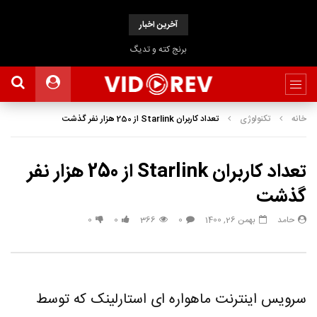
آخرین اخبار
برنج کته و تدیگ
خانه
تکنولوژی
تعداد کاربران Starlink از 250 هزار نفر گذشت
تعداد کاربران Starlink از 250 هزار نفر
گذشت
حامد
بهمن 26, 1400
0
366
0
0
سرویس اینترنت ماهواره ای استارلینک که توسط