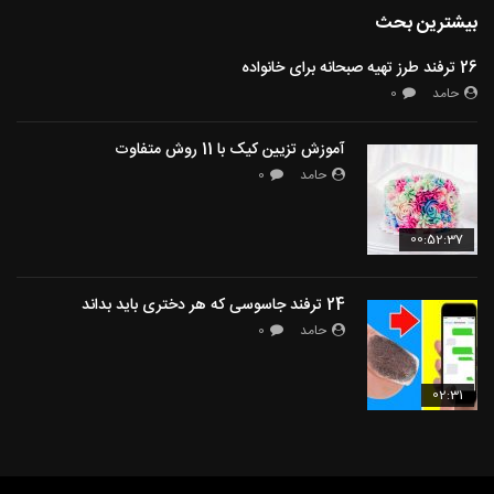
بیشترین بحث
26 ترفند طرز تهیه صبحانه برای خانواده
حامد
0
آموزش تزیین کیک با 11 روش متفاوت
حامد
0
00:52:37
24 ترفند جاسوسی که هر دختری باید بداند
حامد
0
02:31