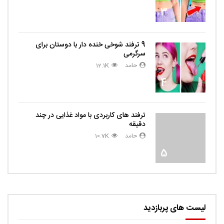
3
9 ترفند شوخی خنده دار با دوستان برای
سرگرمی
حامد
12.1K
4
ترفند های کاربردی با مواد غذایی در چند
دقیقه
حامد
10.7K
5
لیست های پربازدید