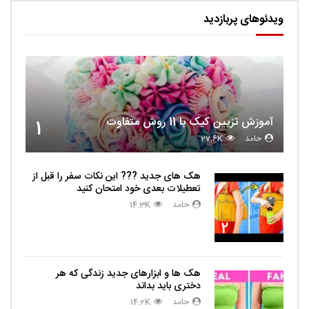
ویدئوهای پربازدید
آموزش تزیین کیک با 11 روش متفاوت
1
حامد
27.6K
هک های جدید ??️? این نکات سفر را قبل از
تعطیلات بعدی خود امتحان کنید
حامد
14.3K
2
هک ها و ابزارهای جدید زندگی که هر
دختری باید بداند
حامد
14.2K