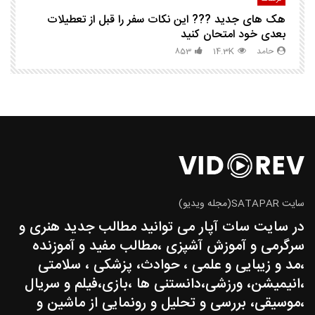
هک های جدید ??️? این نکات سفر را قبل از تعطیلات
چگ
بعدی خود امتحان کنید
حامد
14.3K
853
سایت SATAPAR(مجله ویدیو)
در سایت سات آپار می توانید مطالب جدید هنری و
سرگرمی و آموزش آشپزی ،مطالب مفید و آموزنده
،مد و زیبایی و علمی ، حوادث، پزشکی ، سلامتی
،انیمیشن، ورزشی،دانستنی ها ،بازی،فیلم و سریال
،موسیقی، بررسی و تحلیل و رونمایی از ماشین و