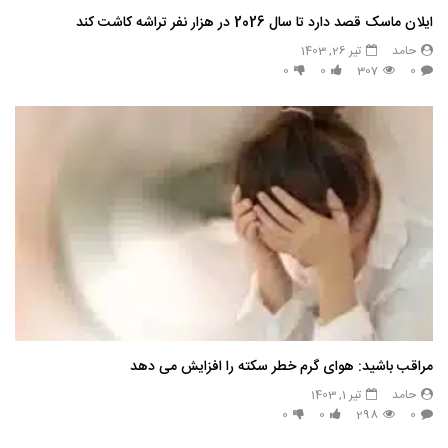
ایلان ماسک قصد دارد تا سال 2026 در هزار نفر تراشه کاشت کند
حامد
تیر 26, 1403
0
0
307
0
مراقب باشید: هوای گرم خطر سکته را افزایش می دهد
حامد
تیر 1, 1403
0
0
298
0