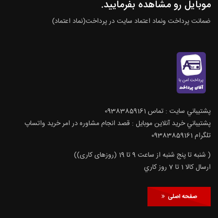
موبایل رو مشاهده بفرمایید.
ضمانت پرداخت ونماد اعتماد سایت در پرداخت(نماد اعتماد)
پشتيباني سايت : تماس 09383859161
پشتيباني خريد آنلاين موبايل : قصد انجام مشاوره در امر خرید واتساپ
تلگرام 09383859161
( شنبه تا پنج شنبه از ساعت 9 تا 19 (روزهای کاری))
ارسال كالا 1 تا 7 روز كاري
صفحه اصلی