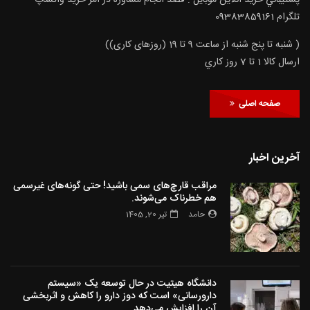
تلگرام 09383859161
( شنبه تا پنج شنبه از ساعت 9 تا 19 (روزهای کاری))
ارسال كالا 1 تا 7 روز كاري
صفحه اصلی
آخرین اخبار
مراقب قارچ‌های سمی باشید! حتی گونه‌های غیرسمی
هم خطرناک می‌شوند.
حامد
تیر 20, 1405
دانشگاه هیتیت در حال توسعه یک «سیستم
دارورسانی» است که دوز دارو را کاهش و اثربخشی
آن را افزایش می‌دهد.