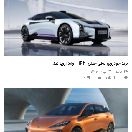
برند خودروی برقی چینی HiPhi وارد اروپا شد
حامد
تیر 3, 1402
0
0
1.1K
0