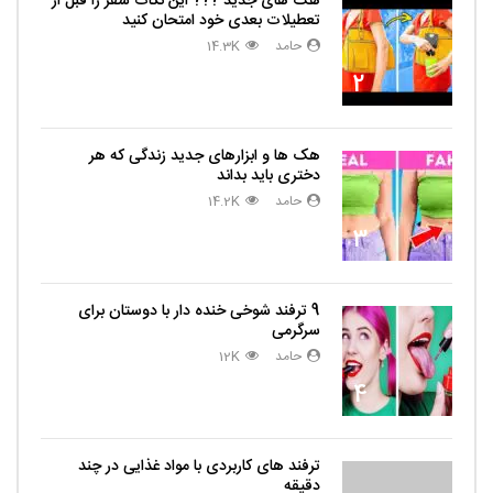
هک های جدید ??️? این نکات سفر را قبل از
تعطیلات بعدی خود امتحان کنید
حامد
14.3K
2
هک ها و ابزارهای جدید زندگی که هر
دختری باید بداند
حامد
14.2K
3
9 ترفند شوخی خنده دار با دوستان برای
سرگرمی
حامد
12K
4
ترفند های کاربردی با مواد غذایی در چند
دقیقه