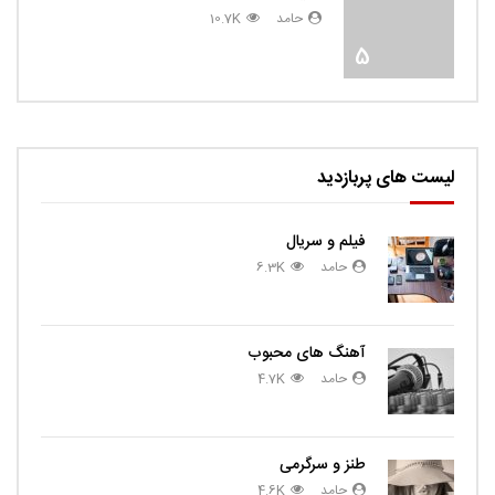
حامد
10.7K
5
لیست های پربازدید
فیلم و سریال
حامد
6.3K
آهنگ های محبوب
حامد
4.7K
طنز و سرگرمی
حامد
4.6K