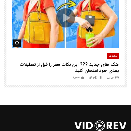
ک
مشاهده بعدا
مشاهده ب
ترفندها
تر
هک های جدید ??️? این نکات سفر را قبل از تعطیلات
چگ
بعدی خود امتحان کنید
حامد
14.3K
853