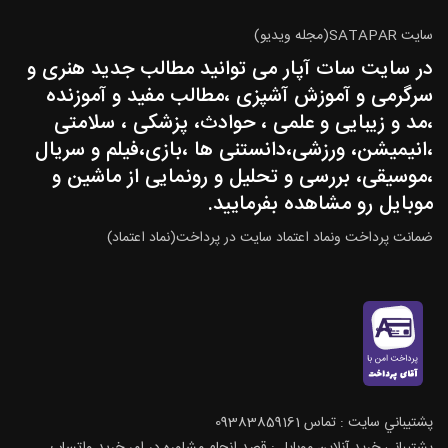
سایت SATAPAR(مجله ویدیو)
در سایت سات آپار می توانید مطالب جدید هنری و
سرگرمی و آموزش آشپزی ،مطالب مفید و آموزنده
،مد و زیبایی و علمی ، حوادث، پزشکی ، سلامتی
،انیمیشن، ورزشی،دانستنی ها ،بازی،فیلم و سریال
،موسیقی، بررسی و تحلیل و رونمایی از ماشین و
موبایل رو مشاهده بفرمایید.
ضمانت پرداخت ونماد اعتماد سایت در پرداخت(نماد اعتماد)
پشتيباني سايت : تماس 09383859161
پشتيباني خريد آنلاين موبايل : قصد انجام مشاوره در امر خرید واتساپ