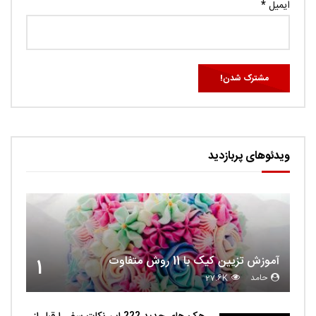
ایمیل
*
ویدئوهای پربازدید
آموزش تزیین کیک با 11 روش متفاوت
1
حامد
27.6K