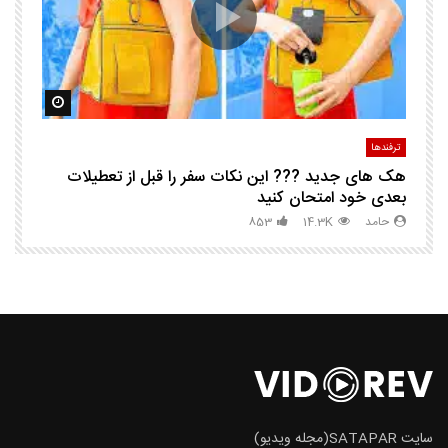
مشاهده بعدا
مشاهده ب
ترفندها
تر
هک های جدید ??️? این نکات سفر را قبل از تعطیلات
چگ
بعدی خود امتحان کنید
حامد
14.3K
853
سایت SATAPAR(مجله ویدیو)