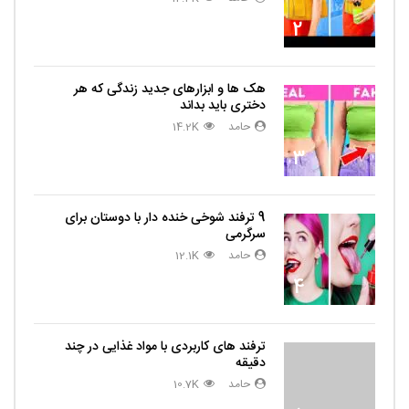
2
هک ها و ابزارهای جدید زندگی که هر
دختری باید بداند
حامد
14.2K
3
9 ترفند شوخی خنده دار با دوستان برای
سرگرمی
حامد
12.1K
4
ترفند های کاربردی با مواد غذایی در چند
دقیقه
حامد
10.7K