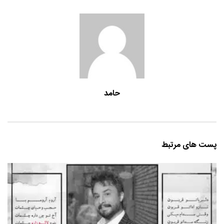
حامد
پست های مرتبط