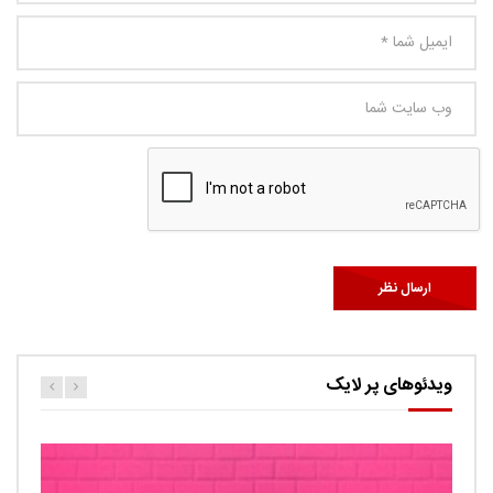
ویدئوهای پر لایک
کارتون اگنس این قسمت ربات ها