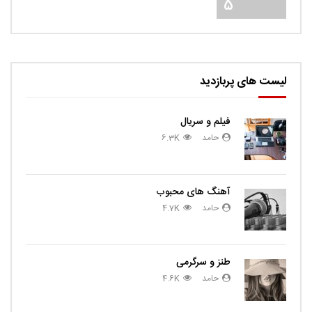
5
لیست های پربازدید
فیلم و سریال
حامد
6.3K
آهنگ های محبوب
حامد
4.7K
طنز و سرگرمی
حامد
4.6K