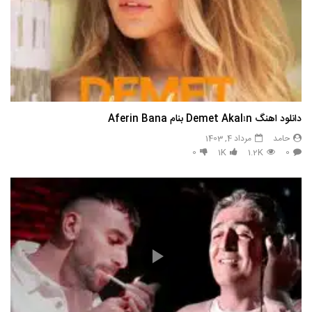
دانلود اهنگ Demet Akalın بنام Aferin Bana
حامد
مرداد 4, 1403
0
1K
1.2K
0