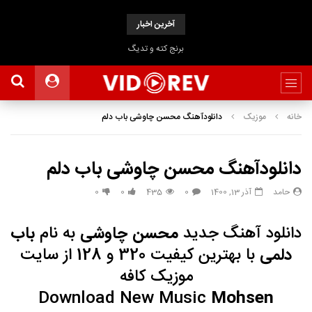
آخرین اخبار
برنج کته و تدیگ
خانه
موزیک
دانلودآهنگ محسن چاوشی باب دلم
دانلودآهنگ محسن چاوشی باب دلم
حامد
آذر 13, 1400
0
435
0
0
دانلود آهنگ جدید
محسن چاوشی
به نام
باب
دلمی
با بهترین کیفیت 320 و 128 از سایت
موزیک کافه
Download New Music
Mohsen