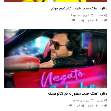
دانلود آهنگ جدید شهاب تیام تموم جونم
حامد
شهریور 27, 1403
0
0
283
0
دانلود آهنگ جدید منصور به نام نگاتو عشقه
حامد
مرداد 7, 1403
0
156
1.5K
0