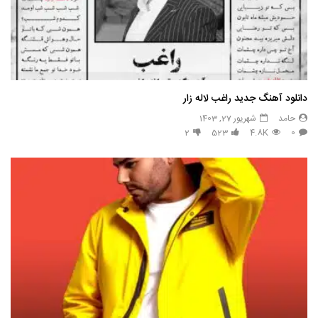
دانلود آهنگ جدید راغب لاله زار
حامد
شهریور 27, 1403
2
523
4.8K
0