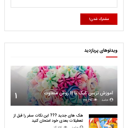
ویدئوهای پربازدید
آموزش تزیین کیک با 11 روش متفاوت
1
حامد
27.6K
هک های جدید ??️? این نکات سفر را قبل از
تعطیلات بعدی خود امتحان کنید
حامد
14.3K