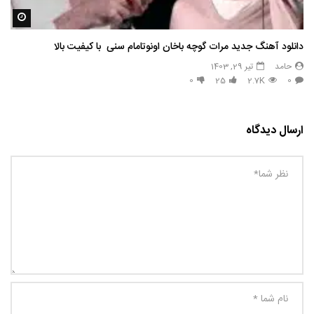
مشاه
دانلود آهنگ جدید مرات گوچه باخان اونوتامام سنی با کیفیت بالا
حامد
تیر 29, 1403
0
25
2.7K
0
ارسال دیدگاه