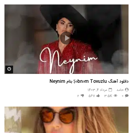
مشاه
دانلود آهنگ Şəbnəm Tovuzlu بنام Neynim
حامد
مرداد 4, 1403
2
567
3.5K
0