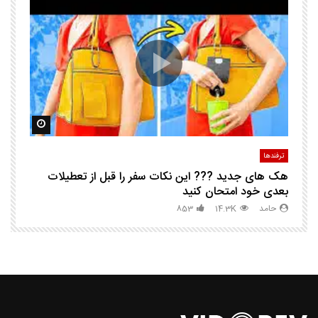
25 ترفند هوشم
ا
ک
مشاهده بعدا
مشاهده ب
ترفندها
تر
هک های جدید ??️? این نکات سفر را قبل از تعطیلات
چگ
بعدی خود امتحان کنید
حامد
14.3K
853