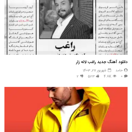
دانلود آهنگ جدید راغب لاله زار
حامد
شهریور 27, 1403
2
523
4.8K
0