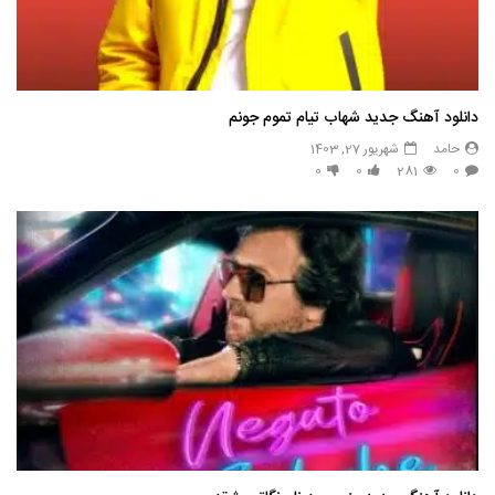
دانلود آهنگ جدید شهاب تیام تموم جونم
حامد
شهریور 27, 1403
0
0
281
0