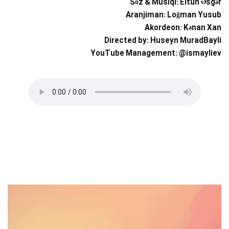
Söz & Musiqi: Eltun Əsgər
Aranjiman: Loğman Yusub
Akordeon: Kənan Xan
Directed by: Huseyn MuradBayli
YouTube Management: @ismayliev