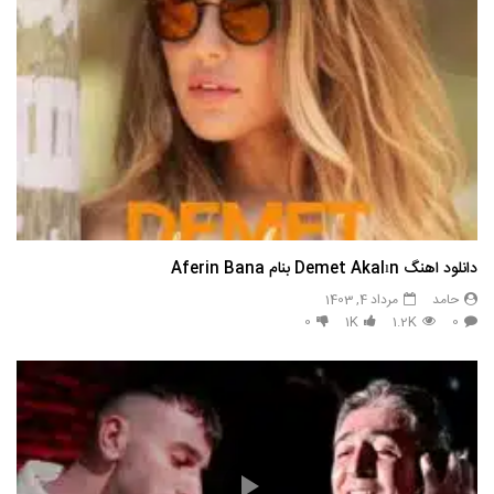
دانلود اهنگ Demet Akalın بنام Aferin Bana
حامد
مرداد 4, 1403
0
1K
1.2K
0