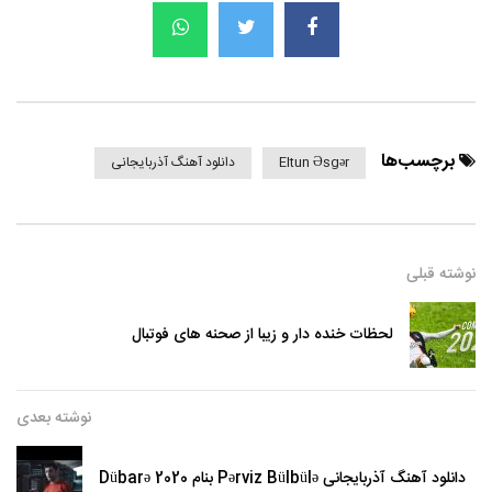
برچسب‌ها
Eltun Əsgər
دانلود آهنگ آذربایجانی
نوشته قبلی
لحظات خنده دار و زیبا از صحنه های فوتبال
نوشته بعدی
دانلود آهنگ آذربایجانی Pərviz Bülbülə بنام Dübarə 2020