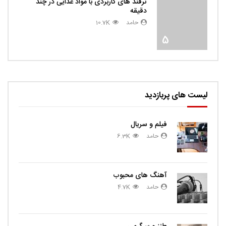
ترفند های کاربردی با مواد غذایی در چند
دقیقه
حامد
10.7K
5
لیست های پربازدید
فیلم و سریال
حامد
6.3K
آهنگ های محبوب
حامد
4.7K