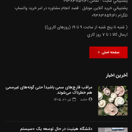
پشتيباني سايت : تماس 09383859161
پشتيباني خريد آنلاين موبايل : قصد انجام مشاوره در امر خرید واتساپ
تلگرام 09383859161
( شنبه تا پنج شنبه از ساعت 9 تا 19 (روزهای کاری))
ارسال كالا 1 تا 7 روز كاري
صفحه اصلی
آخرین اخبار
مراقب قارچ‌های سمی باشید! حتی گونه‌های غیرسمی
هم خطرناک می‌شوند.
حامد
تیر 20, 1405
دانشگاه هیتیت در حال توسعه یک «سیستم