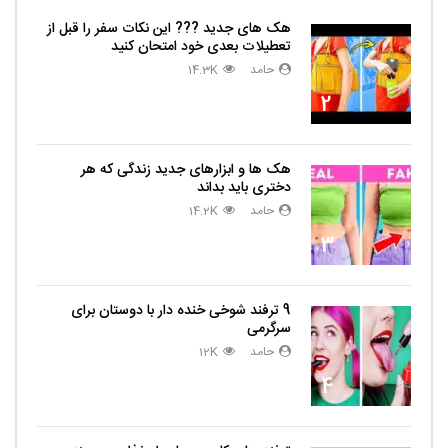
هک های جدید ??️? این نکات سفر را قبل از
تعطیلات بعدی خود امتحان کنید
حامد
14.3K
2
هک ها و ابزارهای جدید زندگی که هر
دختری باید بداند
حامد
14.2K
3
9 ترفند شوخی خنده دار با دوستان برای
سرگرمی
حامد
12K
4