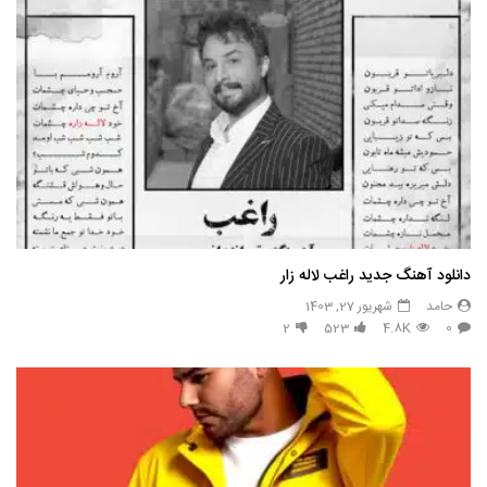
دانلود آهنگ جدید راغب لاله زار
حامد
شهریور 27, 1403
2
523
4.8K
0