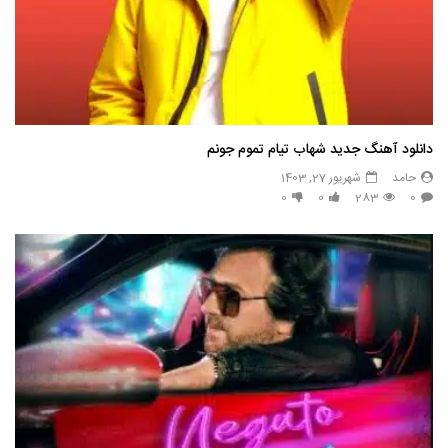
دانلود آهنگ جدید شهاب تیام تموم جونم
حامد
شهریور 27, 1403
0
0
283
0