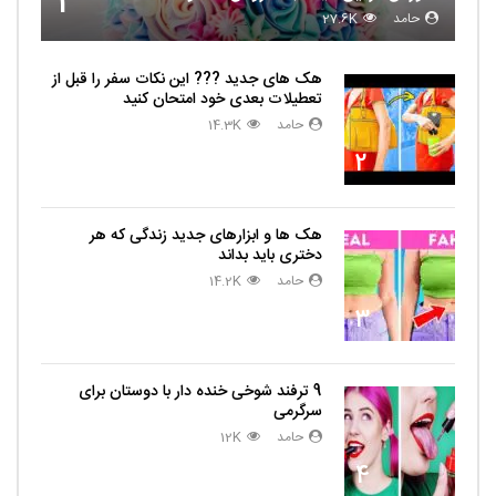
1
حامد
27.6K
هک های جدید ??️? این نکات سفر را قبل از
تعطیلات بعدی خود امتحان کنید
حامد
14.3K
2
هک ها و ابزارهای جدید زندگی که هر
دختری باید بداند
حامد
14.2K
3
9 ترفند شوخی خنده دار با دوستان برای
سرگرمی
حامد
12K
4