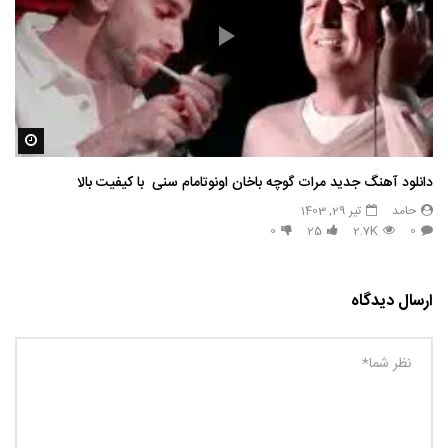
مشاه
دانلود آهنگ جدید مرات گوچه باخان اونوتامام سنی با کیفیت بالا
حامد
تیر 29, 1403
0
25
2.7K
0
ارسال دیدگاه