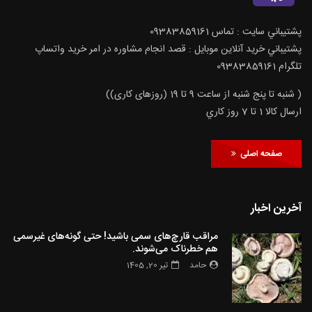
پشتيباني سايت : تماس 09383859161
پشتيباني خريد آنلاين موبايل : قصد انجام مشاوره در امر خرید واتساپ
تلگرام 09383859161
( شنبه تا پنج شنبه از ساعت 9 تا 19 (روزهای کاری))
ارسال كالا 1 تا 7 روز كاري
صفحه اصلی
آخرین اخبار
مراقب قارچ‌های سمی باشید! حتی گونه‌های غیرسمی
هم خطرناک می‌شوند.
حامد
تیر 20, 1405