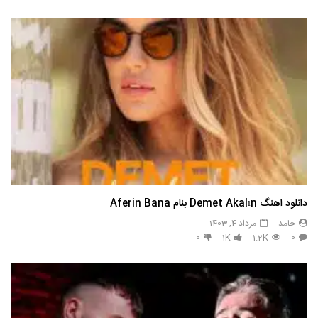
دانلود اهنگ Demet Akalın بنام Aferin Bana
حامد
مرداد 4, 1403
0
1K
1.2K
0