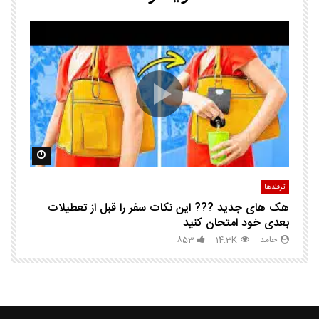
25 ترفند هوشم
ا
ک
مشاهده بعدا
مشاهده ب
ترفندها
تر
هک های جدید ??️? این نکات سفر را قبل از تعطیلات
چگ
بعدی خود امتحان کنید
حامد
14.3K
853