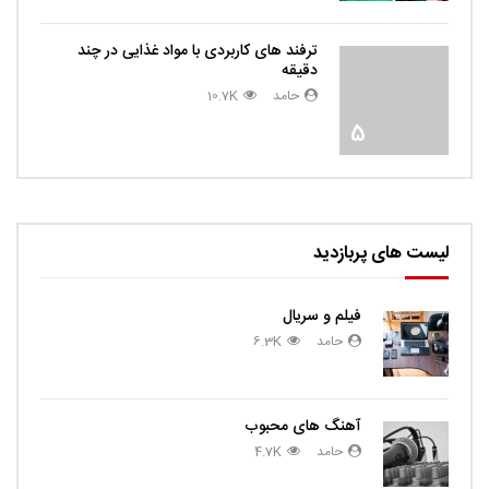
ترفند های کاربردی با مواد غذایی در چند
دقیقه
حامد
10.7K
5
لیست های پربازدید
فیلم و سریال
حامد
6.3K
آهنگ های محبوب
حامد
4.7K