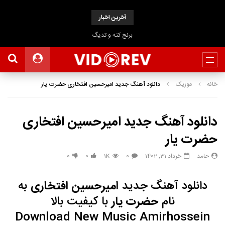
آخرین اخبار
برنج کته و تدیگ
خانه
موزیک
دانلود آهنگ جدید امیرحسین افتخاری حضرت یار
دانلود آهنگ جدید امیرحسین افتخاری
حضرت یار
حامد
خرداد 31, 1402
0
1K
0
0
دانلود آهنگ جدید
امیرحسین افتخاری
به
نام
حضرت یار
با
کیفیت بالا
Download New Music
Amirhossein